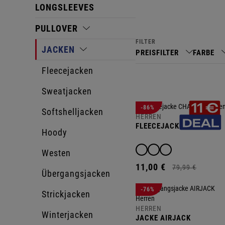
LONGSLEEVES
PULLOVER
FILTER
JACKEN
PREISFILTER
FARBE
Fleecejacken
Sweatjacken
-86%
Softshelljacken
HERREN
FLEECEJACKE CHALSEA
Hoody
Westen
11,
00
€
79,
99
€
Übergangsjacken
-76%
Strickjacken
HERREN
Winterjacken
JACKE AIRJACK