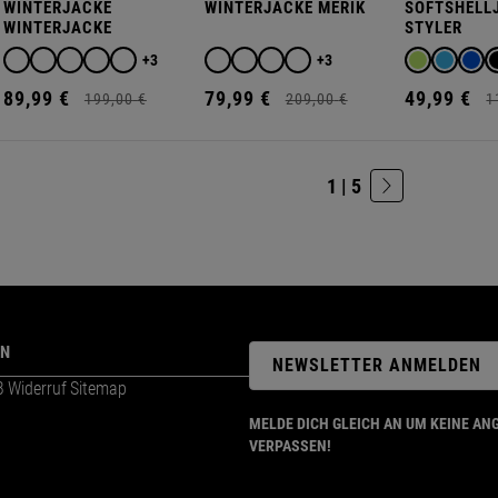
WINTERJACKE
WINTERJACKE MERIK
SOFTSHELL
WINTERJACKE
STYLER
+3
+3
89,
99
€
79,
99
€
49,
99
€
199,
00
€
209,
00
€
1
1 | 5
ON
NEWSLETTER ANMELDEN
B
Widerruf
Sitemap
MELDE DICH GLEICH AN UM KEINE AN
VERPASSEN!