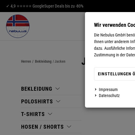
✓ 4,9 ⭐⭐⭐⭐⭐ Google
Super Deals bis zu -80%
Wir verwenden Co
HERREN
DA
Die Nebulus GmbH benöti
Ihnen unter anderem Info
dazu. Ausführliche Infor
Zustimmung in der Date
JACKEN
Herren
/
Bekleidung
/
Jacken
EINSTELLUNGEN 
BEKLEIDUNG
Impressum
Datenschutz
POLOSHIRTS
T-SHIRTS
HOSEN / SHORTS