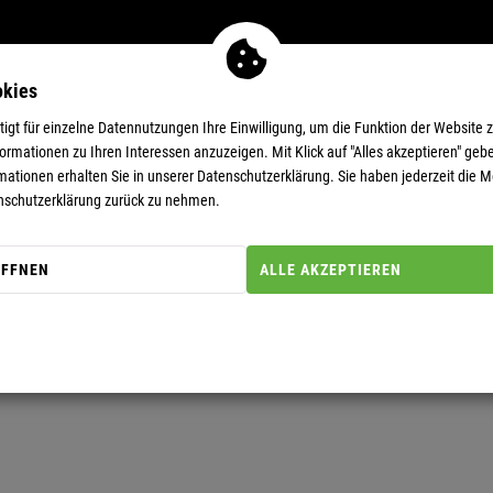
okies
MEN
11-EUR-DEALS
SUPERDEALS
gt für einzelne Datennutzungen Ihre Einwilligung, um die Funktion der Website 
rmationen zu Ihren Interessen anzuzeigen. Mit Klick auf "Alles akzeptieren" gebe
mationen erhalten Sie in unserer
Datenschutzerklärung.
Sie haben jederzeit die Mö
nschutzerklärung zurück zu nehmen.
ÖFFNEN
ALLE AKZEPTIEREN