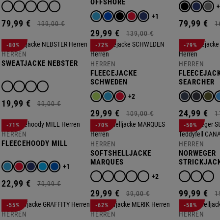
OFFSHORE
+1
79,
99
€
79,
99
€
199,
00
€
1
29,
99
€
139,
00
€
-80%
-72%
-79%
HERREN
SWEATJACKE NEBSTER
HERREN
HERREN
FLEECEJACKE
FLEECEJAC
SCHWEDEN
SEARCHER
+2
19,
99
€
99,
00
€
29,
99
€
24,
99
€
109,
00
€
1
-71%
-70%
-50%
HERREN
FLEECEHOODY MILL
HERREN
HERREN
SOFTSHELLJACKE
NORWEGER
MARQUES
STRICKJAC
+1
CANADIAN
+2
22,
99
€
79,
99
€
29,
99
€
99,
99
€
99,
00
€
1
-55%
-62%
-58%
HERREN
HERREN
HERREN