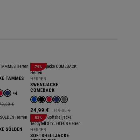
N
N
N
N
N
N
-79%
KE TAMMES
HERREN
SWEATJACKE
COMEBACK
+4
79,
00
€
24,
99
€
119,
00
€
-53%
KE SÖLDEN
HERREN
SOFTSHELLJACKE