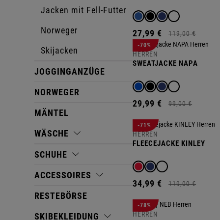
Jacken mit Fell-Futter
Norweger
27,
99
€
119,
00
€
-70%
Skijacken
HERREN
SWEATJACKE NAPA
JOGGINGANZÜGE
NORWEGER
29,
99
€
99,
00
€
MÄNTEL
-71%
WÄSCHE
HERREN
FLEECEJACKE KINLEY
SCHUHE
ACCESSOIRES
34,
99
€
119,
00
€
RESTEBÖRSE
-78%
HERREN
SKIBEKLEIDUNG