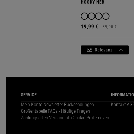
HOODY NEB
19,
99
€
89,
00
€
Relevanz
SERVICE
INFORMATI
Mein Konto
Newsletter
Rücksendungen
Kontakt
AG
Größentabelle
FAQs - Häufige Fragen
Zahlungsarten
Versandinfo
Cookie-Präferenzen