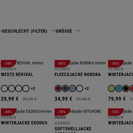
GESCHLECHT (FILTER)
GRÖSSE
-70%
-65%
-55%
HERREN
HERREN
HERREN
WESTE REVIVAL
FLEECEJACKE NORSKA
WINTERJAC
+2
+2
29,
99
€
34,
99
€
79,
99
€
99,
90
€
99,
00
€
1
-60%
-78%
-53%
HERREN
HERREN
WINTERJACKE EXODUS
WINTERJAC
HERREN
SOFTSHELLJACKE