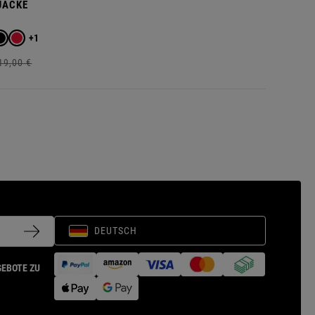
JACKE
+1
19,
00
€
DEUTSCH
GEBOTE ZU