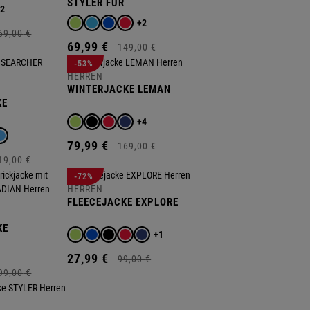
STYLER FUR
+2
+2
69,
00
€
69,
99
€
149,
00
€
-53%
HERREN
WINTERJACKE LEMAN
KE
+4
79,
99
€
169,
00
€
19,
00
€
-72%
HERREN
FLEECEJACKE EXPLORE
KE
+1
27,
99
€
99,
00
€
99,
00
€