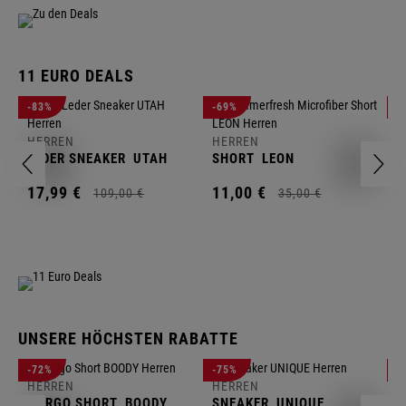
11 EURO DEALS
H
-83%
-69%
-
J
HERREN
HERREN
1
LEDER SNEAKER
UTAH
SHORT
LEON
17,
99
€
11,
00
€
109,
00
€
35,
00
€
UNSERE HÖCHSTEN RABATTE
H
-72%
-75%
-
F
HERREN
HERREN
S
CARGO SHORT
BOODY
SNEAKER
UNIQUE