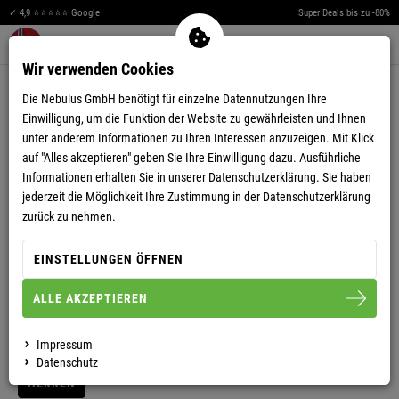
✓ 4,9 ⭐⭐⭐⭐⭐ Google
Super Deals bis zu -80%
Men
Merkzettel aufklappen
Warenkorb aufklappen
0
Wir verwenden Cookies
4,48
(25)
Die Nebulus GmbH benötigt für einzelne Datennutzungen Ihre
Einwilligung, um die Funktion der Website zu gewährleisten und Ihnen
unter anderem Informationen zu Ihren Interessen anzuzeigen. Mit Klick
auf "Alles akzeptieren" geben Sie Ihre Einwilligung dazu. Ausführliche
Informationen erhalten Sie in unserer
Datenschutzerklärung.
Sie haben
jederzeit die Möglichkeit Ihre Zustimmung in der Datenschutzerklärung
AC BY ANDY HILFIGER WINTERSTIEFEL MIT
zurück zu nehmen.
MERINOWOLLE
EINSTELLUNGEN ÖFFNEN
ALLE AKZEPTIEREN
40
41
42
43
44
45
46
47
Impressum
Datenschutz
HERREN