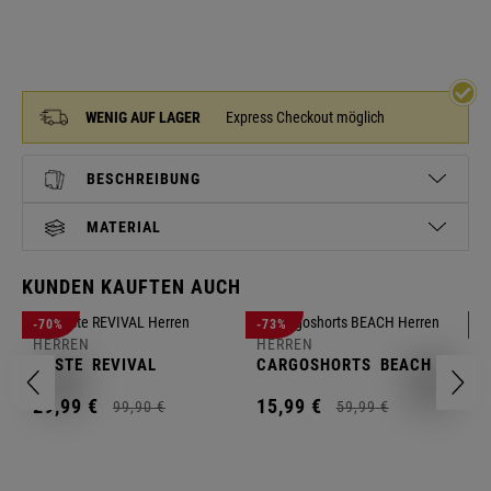
WENIG AUF LAGER
Express Checkout möglich
BESCHREIBUNG
MATERIAL
KUNDEN KAUFTEN AUCH
H
-70%
-73%
-
S
HERREN
HERREN
C
WESTE
REVIVAL
CARGOSHORTS
BEACH
2
29,
99
€
15,
99
€
99,
90
€
59,
99
€