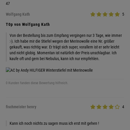
47
Wolfgang Kath
5
T0p von Wolfgang Kath
Von der Bestellung bis zum Empfang vergingen nur 3 Tage, wie immer
:-). Ich habe mir die Stiefel wegen der Merinowolle eine Nr. größer
gekauft, was richtig war. Er trägt sich super, vorallem ist er sehr leicht
und nicht globig. Momentan ist natürlich der Preis unschlagbar. Ich
kaufe oft und gern bei Nebulus, kann ich nur empfehlen.
0 Kunden fanden diese Bewertung hilfreich.
fischmeister henry
4
Kann ich noch nichts zu sagen muss ich erst mit gehen !