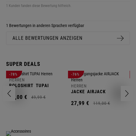
1 Kunden fanden diese Bewertung hilfreich.
1 Bewertungen in anderen Sprachen verfügbar
ALLE BEWERTUNGEN ANZEIGEN
SUPER DEALS
-78%
-76%
-
HERREN
H
POLOSHIRT
TUPAI
C
HERREN
JACKE
AIRJACK
11,
00
€
1
49,
99
€
27,
99
€
119,
00
€