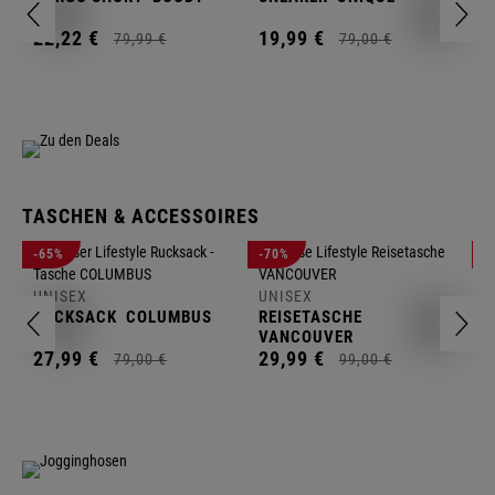
1
22,
22
€
19,
99
€
79,
99
€
79,
00
€
TASCHEN & ACCESSOIRES
U
-65%
-70%
-
R
UNISEX
UNISEX
2
RUCKSACK
COLUMBUS
REISETASCHE
VANCOUVER
27,
99
€
29,
99
€
79,
00
€
99,
00
€