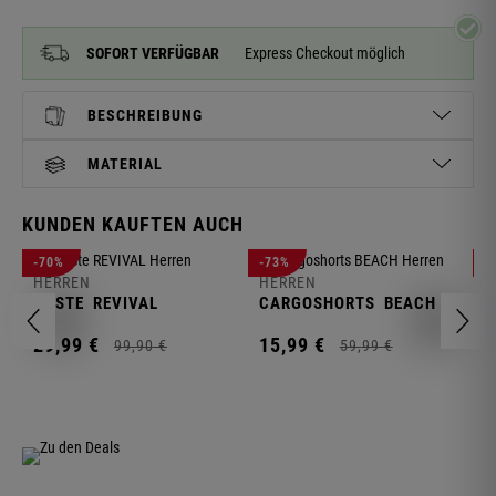
SOFORT VERFÜGBAR
Express Checkout möglich
BESCHREIBUNG
MATERIAL
KUNDEN KAUFTEN AUCH
H
-70%
-73%
-
S
HERREN
HERREN
C
WESTE
REVIVAL
CARGOSHORTS
BEACH
2
29,
99
€
15,
99
€
99,
90
€
59,
99
€