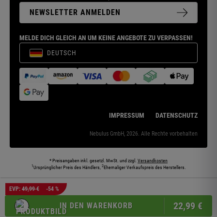
NEWSLETTER ANMELDEN
MELDE DICH GLEICH AN UM KEINE ANGEBOTE ZU VERPASSEN!
DEUTSCH
IMPRESSUM
DATENSCHUTZ
Nebulus GmbH, 2026. Alle Rechte vorbehalten
* Preisangaben inkl. gesetzl. MwSt. und zzgl.
Versandkosten
1
2
Ursprünglicher Preis des Händlers,
Ehemaliger Verkaufspreis des Herstellers.
Die abgebildeten Models und Umgebungen können teilweise KI-generiert sein. Die
EVP:
49,99 €
-54 %
dargestellten Produkte entsprechen den angebotenen Artikeln.
22,
99
€
IN DEN WARENKORB