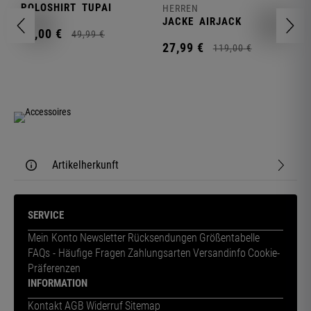
POLOSHIRT
TUPAI
C
HERREN
JACKE
AIRJACK
11,
00
€
1
49,
99
€
27,
99
€
119,
00
€
Artikelherkunft
SERVICE
Mein Konto
Newsletter
Rücksendungen
Größentabelle
FAQs - Häufige Fragen
Zahlungsarten
Versandinfo
Cookie-
Präferenzen
INFORMATION
Kontakt
AGB
Widerruf
Sitemap