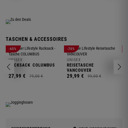
TASCHEN & ACCESSOIRES
U
-65%
-70%
-
R
UNISEX
UNISEX
2
RUCKSACK
COLUMBUS
REISETASCHE
VANCOUVER
27,
99
€
29,
99
€
79,
00
€
99,
00
€