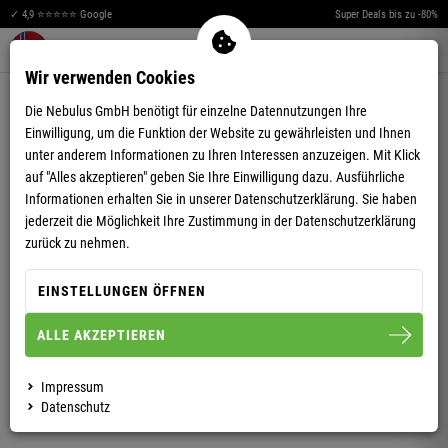
✓ 4,9 ⭐⭐⭐⭐⭐ Google
Super Deals bis zu -80%
Merkzettel aufklappen
Warenkorb aufklappen
Me
0
Wir verwenden Cookies
4,86
(14)
Die Nebulus GmbH benötigt für einzelne Datennutzungen Ihre
Einwilligung, um die Funktion der Website zu gewährleisten und Ihnen
unter anderem Informationen zu Ihren Interessen anzuzeigen. Mit Klick
auf "Alles akzeptieren" geben Sie Ihre Einwilligung dazu. Ausführliche
Informationen erhalten Sie in unserer
Datenschutzerklärung.
Sie haben
jederzeit die Möglichkeit Ihre Zustimmung in der Datenschutzerklärung
BAUMWOLLROLLI EMAN HERREN
zurück zu nehmen.
EINSTELLUNGEN ÖFFNEN
L
XL
XXL
3XL
ALLE AKZEPTIEREN
HERREN
Impressum
Datenschutz