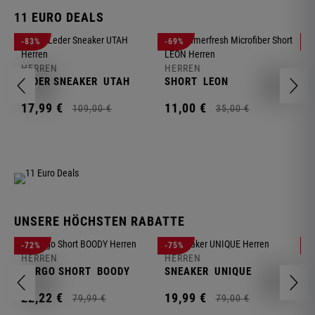
11 EURO DEALS
H
-83%
-69%
-
J
HERREN
HERREN
1
LEDER SNEAKER
UTAH
SHORT
LEON
17,
99
€
11,
00
€
109,
00
€
35,
00
€
UNSERE HÖCHSTEN RABATTE
H
-72%
-75%
-
F
HERREN
HERREN
S
CARGO SHORT
BOODY
SNEAKER
UNIQUE
1
22,
22
€
19,
99
€
79,
99
€
79,
00
€