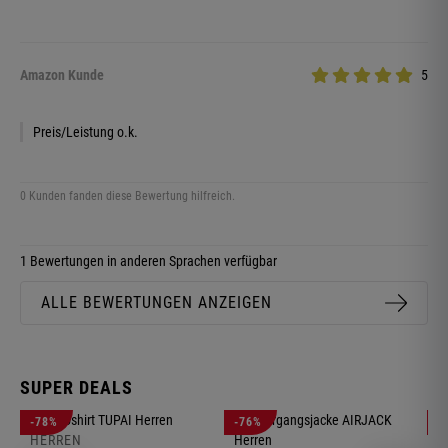
Amazon Kunde
5
Preis/Leistung o.k.
0 Kunden fanden diese Bewertung hilfreich.
1 Bewertungen in anderen Sprachen verfügbar
ALLE BEWERTUNGEN ANZEIGEN
SUPER DEALS
-78%
-76%
-
HERREN
H