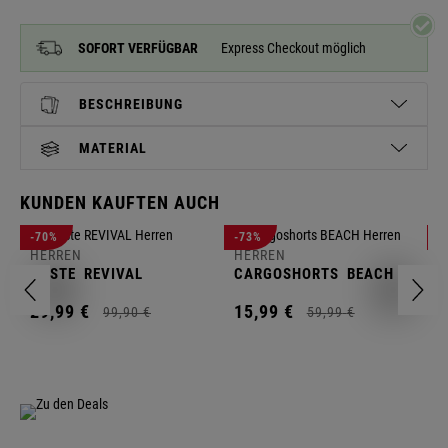
SOFORT VERFÜGBAR
Express Checkout möglich
BESCHREIBUNG
MATERIAL
KUNDEN KAUFTEN AUCH
H
-70%
-73%
-
S
HERREN
HERREN
C
WESTE
REVIVAL
CARGOSHORTS
BEACH
2
29,
99
€
15,
99
€
99,
90
€
59,
99
€