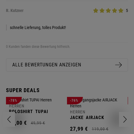
R. Kutzner
5
schnelle Lieferung, tolles Produkt!
0 Kunden fanden diese Bewertung hilfreich.
ALLE BEWERTUNGEN ANZEIGEN
SUPER DEALS
-78%
-76%
-
HERREN
H
POLOSHIRT
TUPAI
C
HERREN
JACKE
AIRJACK
11,
00
€
1
49,
99
€
27,
99
€
119,
00
€