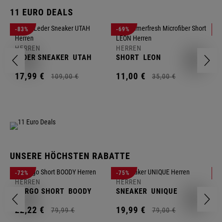
11 EURO DEALS
H
-83%
-69%
-
J
HERREN
HERREN
1
LEDER SNEAKER
UTAH
SHORT
LEON
17,
99
€
11,
00
€
109,
00
€
35,
00
€
UNSERE HÖCHSTEN RABATTE
H
-72%
-75%
-
F
HERREN
HERREN
S
CARGO SHORT
BOODY
SNEAKER
UNIQUE
1
22,
22
€
19,
99
€
79,
99
€
79,
00
€