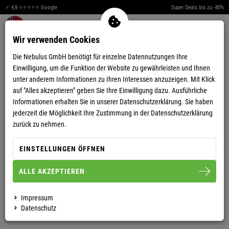
✓ 4,9 ⭐⭐⭐⭐⭐ Google
Super Deals bis zu -80%
Men
Merkzettel aufklappen
Warenkorb aufklappen
0
Wir verwenden Cookies
5,00
(9)
Die Nebulus GmbH benötigt für einzelne Datennutzungen Ihre
Einwilligung, um die Funktion der Website zu gewährleisten und Ihnen
unter anderem Informationen zu Ihren Interessen anzuzeigen. Mit Klick
auf "Alles akzeptieren" geben Sie Ihre Einwilligung dazu. Ausführliche
Informationen erhalten Sie in unserer
Datenschutzerklärung.
Sie haben
jederzeit die Möglichkeit Ihre Zustimmung in der Datenschutzerklärung
CHINO SHORT LORENS HERREN
zurück zu nehmen.
EINSTELLUNGEN ÖFFNEN
S
M
L
XL
XXL
ALLE AKZEPTIEREN
HERREN
Impressum
Datenschutz