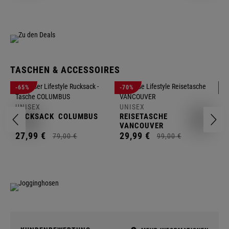
TASCHEN & ACCESSOIRES
U
-65%
-70%
-
R
UNISEX
UNISEX
2
RUCKSACK
COLUMBUS
REISETASCHE
VANCOUVER
27,
99
€
29,
99
€
79,
00
€
99,
00
€