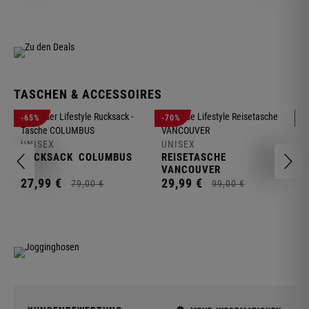
TASCHEN & ACCESSOIRES
U
-65%
-70%
-
R
UNISEX
UNISEX
2
RUCKSACK
COLUMBUS
REISETASCHE
VANCOUVER
27,
99
€
29,
99
€
79,
00
€
99,
00
€