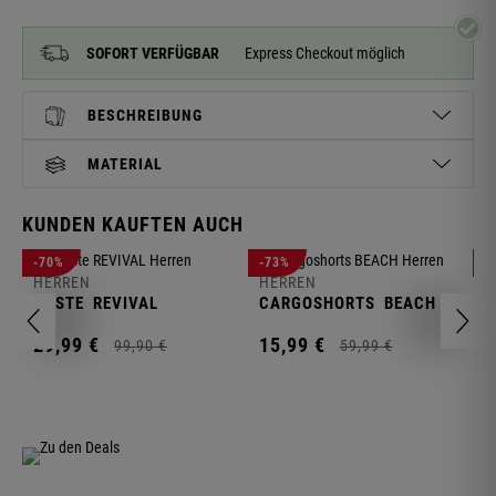
SOFORT VERFÜGBAR
Express Checkout möglich
BESCHREIBUNG
MATERIAL
KUNDEN KAUFTEN AUCH
H
-70%
-73%
-
S
HERREN
HERREN
C
WESTE
REVIVAL
CARGOSHORTS
BEACH
2
29,
99
€
15,
99
€
99,
90
€
59,
99
€