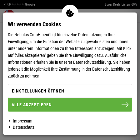
✓ 4,9 ⭐⭐⭐⭐⭐ Google
Super Deals bis zu -80%
Merkzettel aufklappen
Warenkorb aufklappen
Me
0
Wir verwenden Cookies
5,00
(9)
Die Nebulus GmbH benötigt für einzelne Datennutzungen Ihre
Einwilligung, um die Funktion der Website zu gewährleisten und Ihnen
unter anderem Informationen zu Ihren Interessen anzuzeigen. Mit Klick
auf "Alles akzeptieren" geben Sie Ihre Einwilligung dazu. Ausführliche
Informationen erhalten Sie in unserer
Datenschutzerklärung.
Sie haben
jederzeit die Möglichkeit Ihre Zustimmung in der Datenschutzerklärung
CHINO SHORT LORENS HERREN
zurück zu nehmen.
EINSTELLUNGEN ÖFFNEN
S
M
L
XL
XXL
ALLE AKZEPTIEREN
HERREN
Impressum
Datenschutz