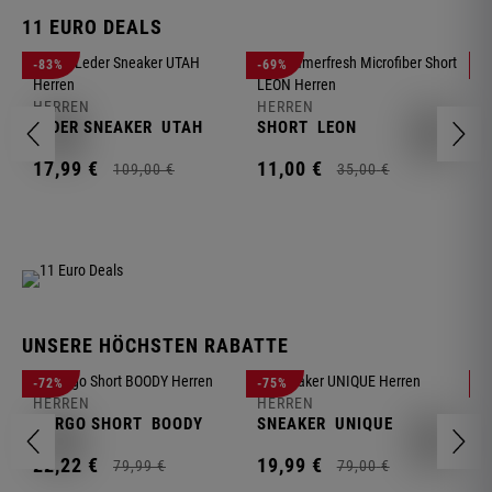
11 EURO DEALS
H
-83%
-69%
-
J
HERREN
HERREN
1
LEDER SNEAKER
UTAH
SHORT
LEON
17,
99
€
11,
00
€
109,
00
€
35,
00
€
UNSERE HÖCHSTEN RABATTE
H
-72%
-75%
-
F
HERREN
HERREN
S
CARGO SHORT
BOODY
SNEAKER
UNIQUE
1
22,
22
€
19,
99
€
79,
99
€
79,
00
€