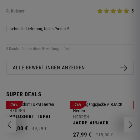
R. Kutzner
5
schnelle Lieferung, tolles Produkt!
0 Kunden fanden diese Bewertung hilfreich.
ALLE BEWERTUNGEN ANZEIGEN
SUPER DEALS
-78%
-76%
-
HERREN
H
POLOSHIRT
TUPAI
C
HERREN
JACKE
AIRJACK
11,
00
€
1
49,
99
€
27,
99
€
119,
00
€