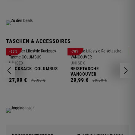
TASCHEN & ACCESSOIRES
U
-65%
-70%
-
R
UNISEX
UNISEX
2
RUCKSACK
COLUMBUS
REISETASCHE
VANCOUVER
27,
99
€
29,
99
€
79,
00
€
99,
00
€