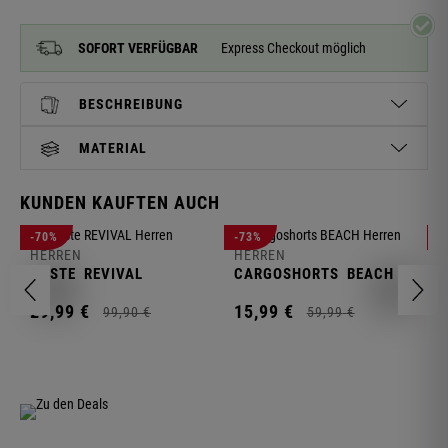
SOFORT VERFÜGBAR
Express Checkout möglich
BESCHREIBUNG
MATERIAL
KUNDEN KAUFTEN AUCH
H
-70%
-73%
-
S
HERREN
HERREN
C
WESTE
REVIVAL
CARGOSHORTS
BEACH
2
29,
99
€
15,
99
€
99,
90
€
59,
99
€