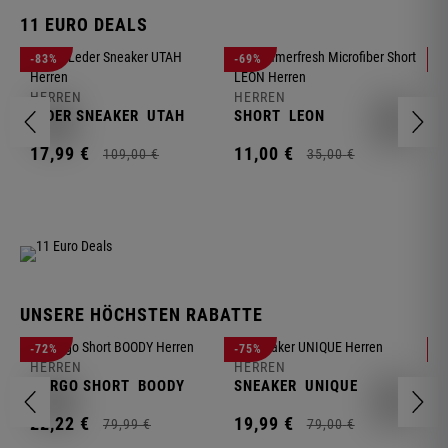
11 EURO DEALS
H
-83%
-69%
-
J
HERREN
HERREN
1
LEDER SNEAKER
UTAH
SHORT
LEON
17,
99
€
11,
00
€
109,
00
€
35,
00
€
UNSERE HÖCHSTEN RABATTE
H
-72%
-75%
-
F
HERREN
HERREN
S
CARGO SHORT
BOODY
SNEAKER
UNIQUE
1
22,
22
€
19,
99
€
79,
99
€
79,
00
€