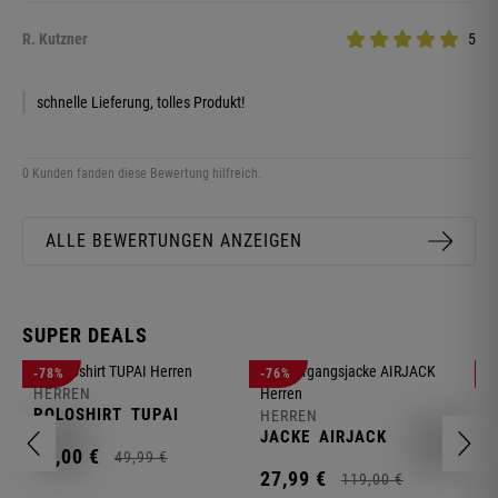
R. Kutzner
5
schnelle Lieferung, tolles Produkt!
0 Kunden fanden diese Bewertung hilfreich.
ALLE BEWERTUNGEN ANZEIGEN
SUPER DEALS
-78%
-76%
-
HERREN
H
POLOSHIRT
TUPAI
C
HERREN
JACKE
AIRJACK
11,
00
€
1
49,
99
€
27,
99
€
119,
00
€