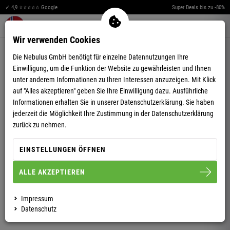
✓ 4,9 ⭐⭐⭐⭐⭐ Google
Super Deals bis zu -80%
Merkzettel aufklappen
Warenkorb aufklappen
Me
0
Wir verwenden Cookies
5,00
(9)
Die Nebulus GmbH benötigt für einzelne Datennutzungen Ihre
Einwilligung, um die Funktion der Website zu gewährleisten und Ihnen
unter anderem Informationen zu Ihren Interessen anzuzeigen. Mit Klick
auf "Alles akzeptieren" geben Sie Ihre Einwilligung dazu. Ausführliche
Informationen erhalten Sie in unserer
Datenschutzerklärung.
Sie haben
jederzeit die Möglichkeit Ihre Zustimmung in der Datenschutzerklärung
CHINO SHORT LORENS HERREN
zurück zu nehmen.
EINSTELLUNGEN ÖFFNEN
S
M
L
XL
XXL
ALLE AKZEPTIEREN
HERREN
Impressum
Datenschutz