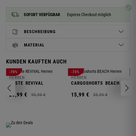
SOFORT VERFÜGBAR
Express Checkout möglich
BESCHREIBUNG
MATERIAL
KUNDEN KAUFTEN AUCH
H
-70%
-73%
-
S
HERREN
HERREN
C
WESTE
REVIVAL
CARGOSHORTS
BEACH
2
29,
99
€
15,
99
€
99,
90
€
59,
99
€