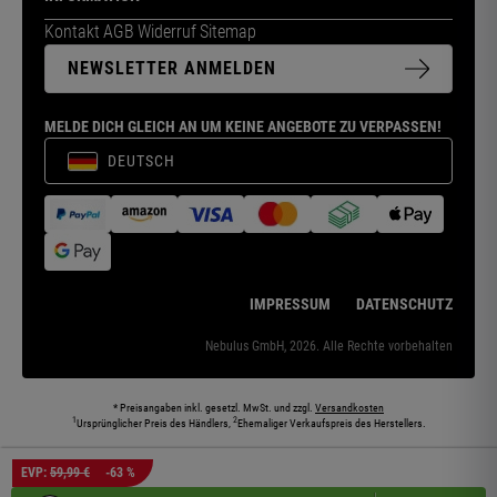
Kontakt
AGB
Widerruf
Sitemap
NEWSLETTER ANMELDEN
MELDE DICH GLEICH AN UM KEINE ANGEBOTE ZU VERPASSEN!
DEUTSCH
IMPRESSUM
DATENSCHUTZ
Nebulus GmbH, 2026. Alle Rechte vorbehalten
* Preisangaben inkl. gesetzl. MwSt. und zzgl.
Versandkosten
1
2
Ursprünglicher Preis des Händlers,
Ehemaliger Verkaufspreis des Herstellers.
Die abgebildeten Models und Umgebungen können teilweise KI-generiert sein. Die
EVP:
59,99 €
-63 %
dargestellten Produkte entsprechen den angebotenen Artikeln.