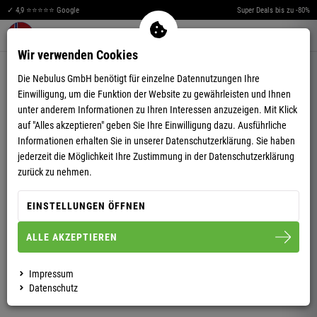
✓ 4,9 ⭐⭐⭐⭐⭐ Google
Super Deals bis zu -80%
Merkzettel aufklappen
Warenkorb aufklappen
Me
0
Wir verwenden Cookies
4,74
(42)
Die Nebulus GmbH benötigt für einzelne Datennutzungen Ihre
Einwilligung, um die Funktion der Website zu gewährleisten und Ihnen
unter anderem Informationen zu Ihren Interessen anzuzeigen. Mit Klick
auf "Alles akzeptieren" geben Sie Ihre Einwilligung dazu. Ausführliche
Informationen erhalten Sie in unserer
Datenschutzerklärung.
Sie haben
jederzeit die Möglichkeit Ihre Zustimmung in der Datenschutzerklärung
SWEATSHIRT LANG BOOGY HERREN
zurück zu nehmen.
EINSTELLUNGEN ÖFFNEN
M
L
XL
XXL
3XL
ALLE AKZEPTIEREN
HERREN
DAMEN
Impressum
Datenschutz