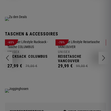
TASCHEN & ACCESSOIRES
U
-65%
-70%
-
R
UNISEX
UNISEX
2
RUCKSACK
COLUMBUS
REISETASCHE
VANCOUVER
27,
99
€
29,
99
€
79,
00
€
99,
00
€