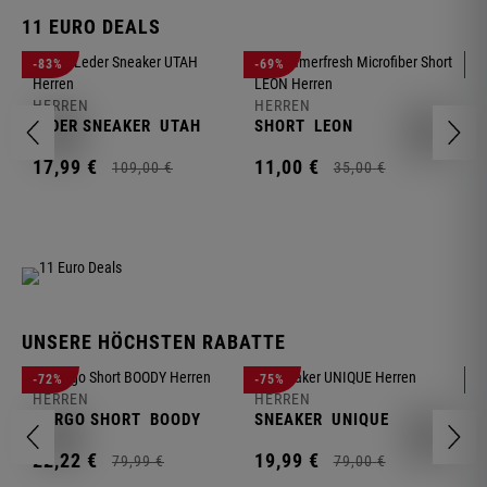
11 EURO DEALS
H
-83%
-69%
-
J
HERREN
HERREN
1
LEDER SNEAKER
UTAH
SHORT
LEON
17,
99
€
11,
00
€
109,
00
€
35,
00
€
UNSERE HÖCHSTEN RABATTE
H
-72%
-75%
-
F
HERREN
HERREN
S
CARGO SHORT
BOODY
SNEAKER
UNIQUE
1
22,
22
€
19,
99
€
79,
99
€
79,
00
€