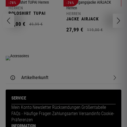
-78%
-76%
-
HERREN
H
POLOSHIRT
TUPAI
C
HERREN
JACKE
AIRJACK
11,
00
€
1
49,
99
€
27,
99
€
119,
00
€
Artikelherkunft
SERVICE
Mein Konto
Newsletter
Rücksendungen
Größentabelle
FAQs - Häufige Fragen
Zahlungsarten
Versandinfo
Cookie-
Präferenzen
INFORMATION