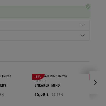
HERREN
-85%
-63%
POLOSH
HERREN
ERS
SNEAKER
MIND
11,
00
€
15,
00
€
9
€
99,
99
€