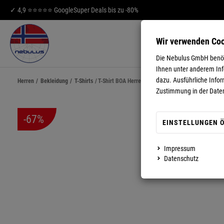
✓ 4,9 ⭐⭐⭐⭐⭐ Google
Super Deals bis zu -80%
Wir verwenden Co
HERREN
DA
Die Nebulus GmbH benöti
Ihnen unter anderem Info
dazu. Ausführliche Infor
Herren
/
Bekleidung
/
T-Shirts
/
T-Shirt BOA Herren
Zustimmung in der Date
-67%
EINSTELLUNGEN 
Impressum
MEHR ANZEIGEN
Datenschutz