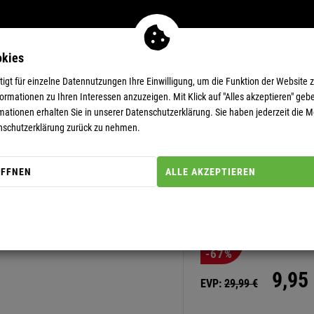
okies
MEN
11-EUR-DEALS
SUPERDEALS
gt für einzelne Datennutzungen Ihre Einwilligung, um die Funktion der Website 
rmationen zu Ihren Interessen anzuzeigen. Mit Klick auf "Alles akzeptieren" gebe
mationen erhalten Sie in unserer
Datenschutzerklärung.
Sie haben jederzeit die Mö
nschutzerklärung zurück zu nehmen.
ÖFFNEN
ALLE AKZEPTIEREN
Artikel-Nummer: 20000016
T-SHIRT B
-67%
9,
95
EVP:
29,
99
€