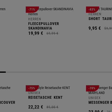
-71%
-83%
HERREN
SHORT
TAUR
HERREN
FLEECEPULLOVER
9,
95
€
SKANDINAVIA
59,
9
19,
99
€
69,
99
€
-75%
-70%
UNISEX
REISETASCHE
KENT
UNISEX
NCOUVER
MESSENGER 
22,
22
€
89,
00
€
23,
99
€
79,