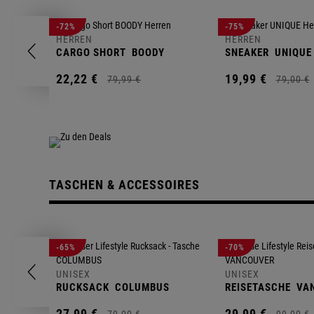
-72%
-75%
HERREN
HERREN
CARGO SHORT
BOODY
SNEAKER
UNIQUE
22,
22
€
19,
99
€
79,
99
€
79,
00
€
TASCHEN & ACCESSOIRES
-65%
-70%
UNISEX
UNISEX
RUCKSACK
COLUMBUS
REISETASCHE
VA
27,
99
€
29,
99
€
79,
00
€
99,
00
€