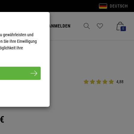
DEUTSCH
Anmelden
Merkzettel aufklappen
Warenkorb aufkla
ANMELDEN
0
zu gewährleisten und
n Sie Ihre Einwilligung
glichkeit Ihre
4,88
OA HERREN
€