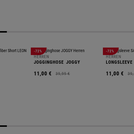
-72%
-72%
HERREN
HERREN
JOGGINGHOSE
JOGGY
LONGSLEEVE
11,
00
€
11,
00
€
39,
99
€
39,