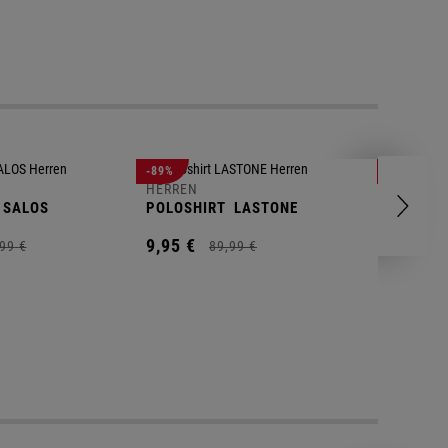
-89%
-83%
HERREN
HERREN
SALOS
POLOSHIRT
LASTONE
SHORT
T
9,
95
€
9,
95
€
99
€
89,
99
€