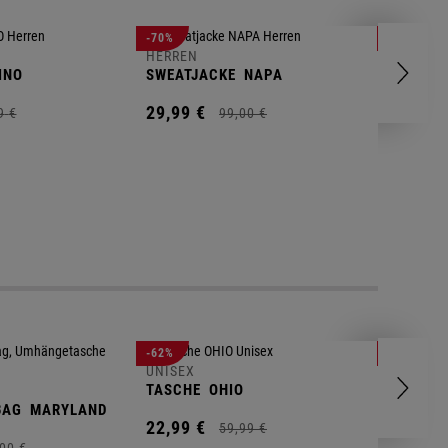
HERREN
-70%
-80%
T-SHIRT
HERREN
INO
SWEATJACKE
NAPA
9,
95
€
29,
99
€
9
€
99,
00
€
UNISEX
-62%
-25%
GYM BA
UNISEX
TASCHE
OHIO
14,
90
€
BAG
MARYLAND
22,
99
€
59,
99
€
00
€