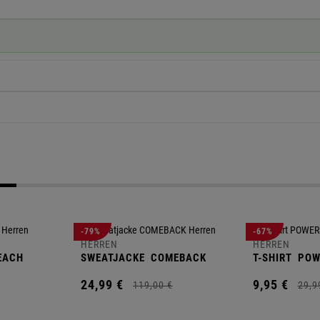
-79%
-67%
HERREN
HERREN
EACH
SWEATJACKE
COMEBACK
T-SHIRT
POW
24,
99
€
9,
95
€
119,
00
€
29,
9