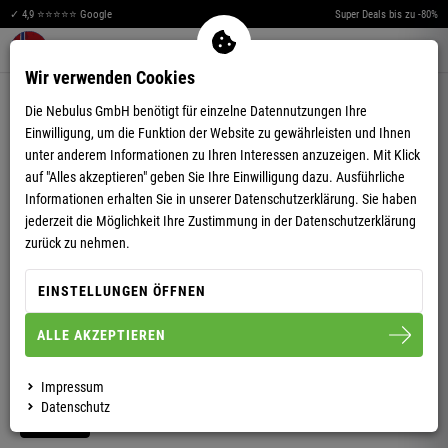
✓ 4,9 ⭐⭐⭐⭐⭐ Google
Super Deals bis zu -80%
Merkzettel aufklappen
Warenkorb aufklappen
Me
0
Wir verwenden Cookies
4,74
(58)
Die Nebulus GmbH benötigt für einzelne Datennutzungen Ihre
Einwilligung, um die Funktion der Website zu gewährleisten und Ihnen
unter anderem Informationen zu Ihren Interessen anzuzeigen. Mit Klick
auf "Alles akzeptieren" geben Sie Ihre Einwilligung dazu. Ausführliche
Informationen erhalten Sie in unserer
Datenschutzerklärung.
Sie haben
jederzeit die Möglichkeit Ihre Zustimmung in der Datenschutzerklärung
VIDEO ANSEHEN
zurück zu nehmen.
WINTERJACKE MIT TEDDYFELL GLOWFUR DAMEN
EINSTELLUNGEN ÖFFNEN
ALLE AKZEPTIEREN
S/36
M/38
L/40
XL/42
XXL/44
Impressum
Datenschutz
DAMEN