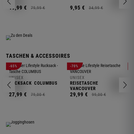
2
19,
99
€
9,
95
€
79,
99
€
34,
99
€
TASCHEN & ACCESSOIRES
U
-65%
-70%
-
R
UNISEX
UNISEX
2
RUCKSACK
COLUMBUS
REISETASCHE
VANCOUVER
27,
99
€
29,
99
€
79,
00
€
99,
00
€