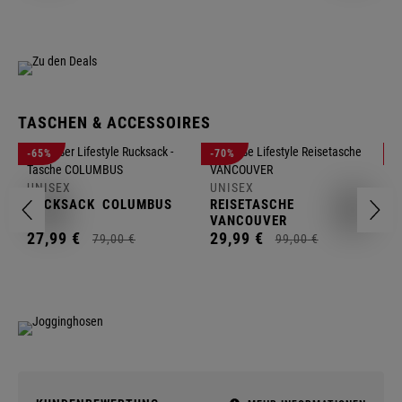
TASCHEN & ACCESSOIRES
U
-65%
-70%
-
R
UNISEX
UNISEX
2
RUCKSACK
COLUMBUS
REISETASCHE
VANCOUVER
27,
99
€
29,
99
€
79,
00
€
99,
00
€