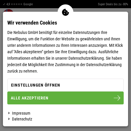
✓ 4,9 ⭐⭐⭐⭐⭐ Google
Super Deals bis zu -80%
Men
Merkzettel aufklappen
Warenkorb aufklappen
0
Wir verwenden Cookies
4,12
(8)
Die Nebulus GmbH benötigt für einzelne Datennutzungen Ihre
Einwilligung, um die Funktion der Website zu gewährleisten und Ihnen
unter anderem Informationen zu Ihren Interessen anzuzeigen. Mit Klick
auf "Alles akzeptieren" geben Sie Ihre Einwilligung dazu. Ausführliche
Informationen erhalten Sie in unserer
Datenschutzerklärung.
Sie haben
jederzeit die Möglichkeit Ihre Zustimmung in der Datenschutzerklärung
FLEECEJACKE EXPLORE DAMEN
zurück zu nehmen.
EINSTELLUNGEN ÖFFNEN
S/36
M/38
L/40
XL/42
XXL/44
ALLE AKZEPTIEREN
DAMEN
HERREN
Impressum
Datenschutz