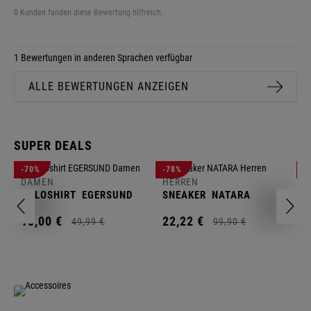
0 Kunden fanden diese Bewertung hilfreich.
1 Bewertungen in anderen Sprachen verfügbar
ALLE BEWERTUNGEN ANZEIGEN
SUPER DEALS
D
-70%
-78%
-
F
DAMEN
HERREN
N
POLOSHIRT
EGERSUND
SNEAKER
NATARA
1
15,
00
€
22,
22
€
49,
99
€
99,
90
€