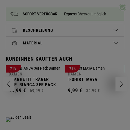
SOFORT VERFÜGBAR
Express Checkout möglich
BESCHREIBUNG
MATERIAL
KUNDINNEN KAUFTEN AUCH
D
-71%
-71%
-
L
DAMEN
DAMEN
SPAGHETTI TRÄGER
T-SHIRT
MAYA
1
TOP
BIANCA 3ER PACK
19,
99
€
9,
99
€
69,
99
€
34,
99
€