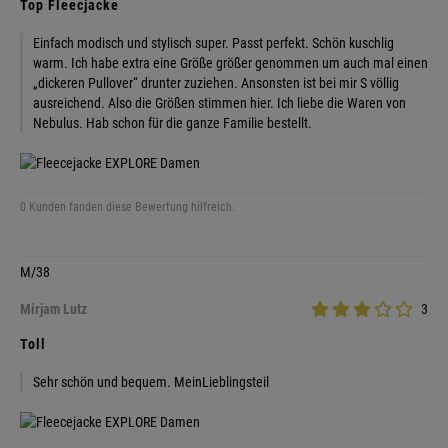
Top Fleecjacke
Einfach modisch und stylisch super. Passt perfekt. Schön kuschlig
warm. Ich habe extra eine Größe größer genommen um auch mal einen
„dickeren Pullover“ drunter zuziehen. Ansonsten ist bei mir S völlig
ausreichend. Also die Größen stimmen hier. Ich liebe die Waren von
Nebulus. Hab schon für die ganze Familie bestellt.
0 Kunden fanden diese Bewertung hilfreich.
M/38
Mirjam Lutz
3
Toll
Sehr schön und bequem. MeinLieblingsteil