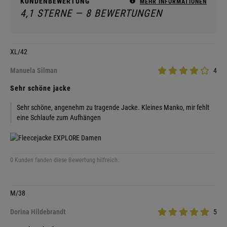
KUNDENBEWERTUNG
MEHR INFORMATIONEN
4,1 STERNE — 8 BEWERTUNGEN
XL/42
Manuela Silman
4
Sehr schöne jacke
Sehr schöne, angenehm zu tragende Jacke. Kleines Manko, mir fehlt
eine Schlaufe zum Aufhängen
0 Kunden fanden diese Bewertung hilfreich.
M/38
Dorina Hildebrandt
5