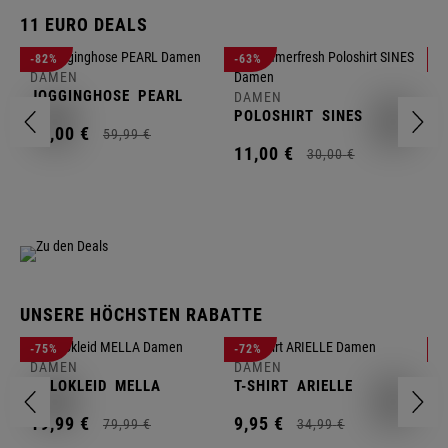
11 EURO DEALS
D
-82%
-63%
-
J
DAMEN
JOGGINGHOSE
PEARL
DAMEN
1
POLOSHIRT
SINES
11,
00
€
59,
99
€
11,
00
€
30,
00
€
UNSERE HÖCHSTEN RABATTE
D
-75%
-72%
-
W
DAMEN
DAMEN
POLOKLEID
MELLA
T-SHIRT
ARIELLE
2
19,
99
€
9,
95
€
79,
99
€
34,
99
€