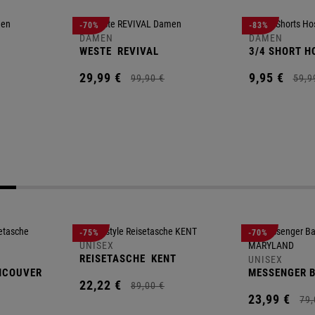
-70%
-83%
DAMEN
DAMEN
WESTE
REVIVAL
3/4 SHORT H
29,
99
€
9,
95
€
99,
90
€
59,
9
-75%
-70%
UNISEX
REISETASCHE
KENT
UNISEX
NCOUVER
MESSENGER 
22,
22
€
89,
00
€
23,
99
€
79,