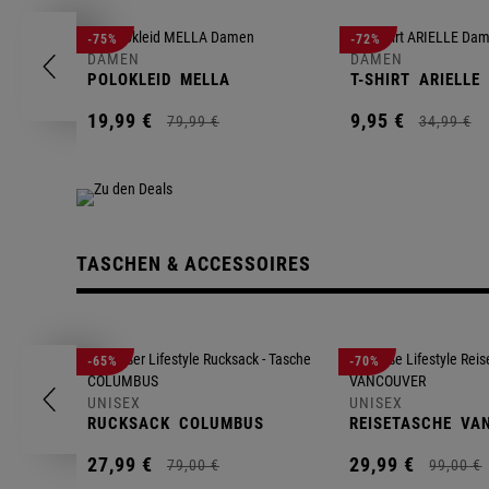
-75%
-72%
DAMEN
DAMEN
POLOKLEID
MELLA
T-SHIRT
ARIELLE
19,
99
€
9,
95
€
79,
99
€
34,
99
€
TASCHEN & ACCESSOIRES
-65%
-70%
UNISEX
UNISEX
RUCKSACK
COLUMBUS
REISETASCHE
VA
27,
99
€
29,
99
€
79,
00
€
99,
00
€