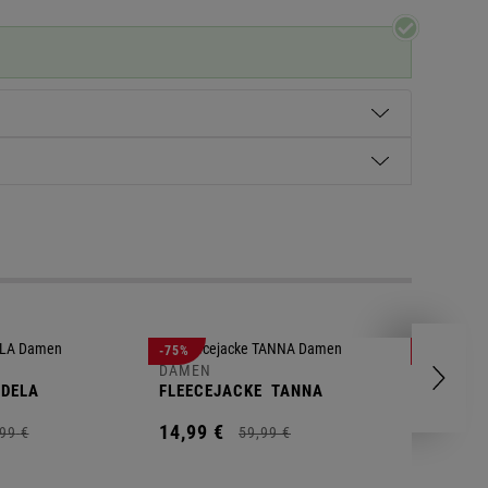
DAMEN
-75%
-70%
POLOSH
DAMEN
DELA
FLEECEJACKE
TANNA
14,
99
€
14,
99
€
99
€
59,
99
€