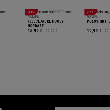
-84%
-75%
DAMEN
DAMEN
FLEECEJACKE HOODY
POLOSHIRT
B
NORDAST
15,
99
€
19,
99
€
99,
99
€
79,
ON