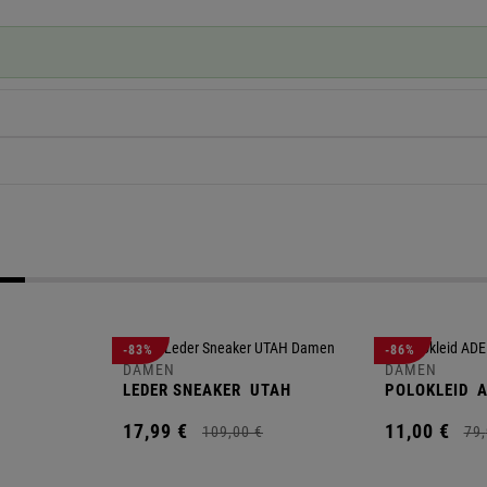
-83%
-86%
DAMEN
DAMEN
LEDER SNEAKER
UTAH
POLOKLEID
A
17,
99
€
11,
00
€
109,
00
€
79,