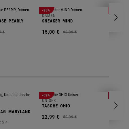
DAMEN
-85%
-78%
FLEECEP
DAMEN
OSE
PEARLY
SNEAKER
MIND
17,
99
€
15,
00
€
9
€
99,
99
€
UNISEX
-62%
-25%
GYM BA
UNISEX
TASCHE
OHIO
14,
90
€
BAG
MARYLAND
22,
99
€
59,
99
€
00
€