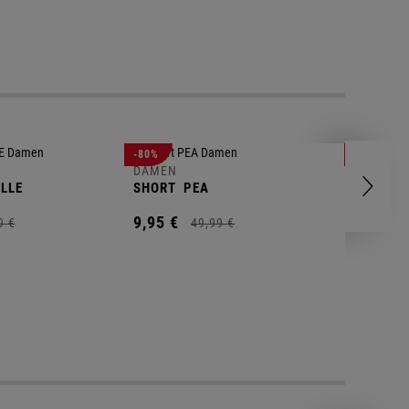
DAMEN
-80%
-88%
POLOSH
DAMEN
LLE
SHORT
PEA
11,
00
€
9,
95
€
9
€
49,
99
€