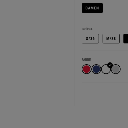
DAMEN
GRÖSSE
S/36
M/38
FARBE