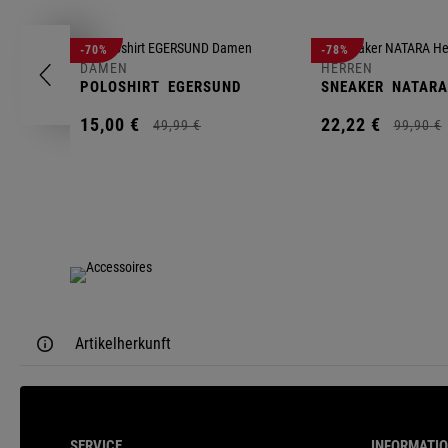
-70%
-78%
DAMEN
HERREN
POLOSHIRT
EGERSUND
SNEAKER
NATARA
15,
00
€
22,
22
€
49,
99
€
99,
90
€
Artikelherkunft
SERVICE
INFORMATI