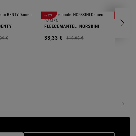
DAMEN
-72%
-78%
FLEECEP
DAMEN
ENTY
FLEECEMANTEL
NORSKINI
17,
99
€
33,
33
€
99
€
119,
00
€