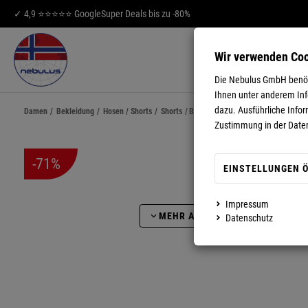
✓ 4,9 ⭐⭐⭐⭐⭐ Google
Super Deals bis zu -80%
Wir verwenden Co
HERREN
DA
Die Nebulus GmbH benöti
Ihnen unter anderem Info
dazu. Ausführliche Infor
Damen
/
Bekleidung
/
Hosen / Shorts
/
Shorts
/
Baumwoll Short LINDA Damen
Zustimmung in der Date
-71%
EINSTELLUNGEN 
Impressum
MEHR ANZEIGEN
VIDEO AB
Datenschutz