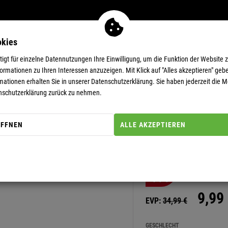
okies
MEN
11-EUR-DEALS
SUPERDEALS
gt für einzelne Datennutzungen Ihre Einwilligung, um die Funktion der Website 
rmationen zu Ihren Interessen anzuzeigen. Mit Klick auf "Alles akzeptieren" gebe
mationen erhalten Sie in unserer
Datenschutzerklärung.
Sie haben jederzeit die Mö
nschutzerklärung zurück zu nehmen.
ÖFFNEN
ALLE AKZEPTIEREN
Artikel-Nummer: 11111155
BAUMWOLL 
SPIELEN
-71%
9,
99
EVP:
34,
99
€
GESCHLECHT