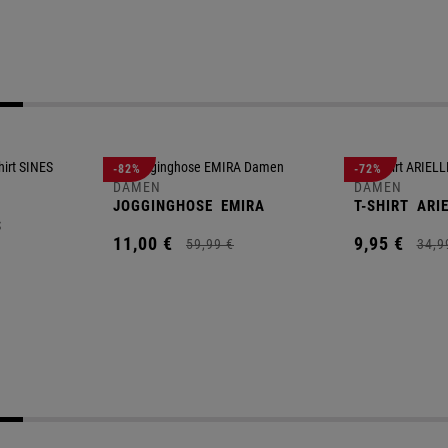
-82%
-72%
DAMEN
DAMEN
JOGGINGHOSE
EMIRA
T-SHIRT
ARIE
S
11,
00
€
9,
95
€
59,
99
€
34,
9