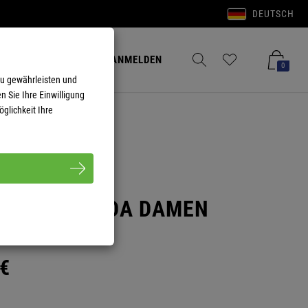
DEUTSCH
Anmelden
Merkzettel aufklappen
Warenkorb aufkla
ANMELDEN
0
zu gewährleisten und
n Sie Ihre Einwilligung
glichkeit Ihre
SHORT LINDA DAMEN
€