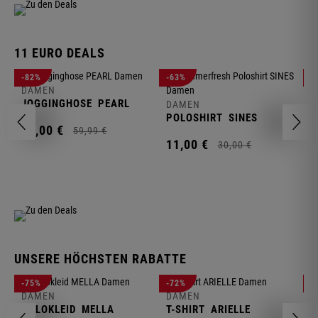
11 EURO DEALS
D
-82%
-63%
-
J
DAMEN
JOGGINGHOSE
PEARL
DAMEN
1
POLOSHIRT
SINES
11,
00
€
59,
99
€
11,
00
€
30,
00
€
UNSERE HÖCHSTEN RABATTE
D
-75%
-72%
-
W
DAMEN
DAMEN
POLOKLEID
MELLA
T-SHIRT
ARIELLE