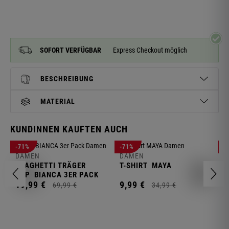
SOFORT VERFÜGBAR
Express Checkout möglich
BESCHREIBUNG
MATERIAL
KUNDINNEN KAUFTEN AUCH
D
-71%
-71%
-
L
DAMEN
DAMEN
SPAGHETTI TRÄGER
T-SHIRT
MAYA
1
TOP
BIANCA 3ER PACK
19,
99
€
9,
99
€
69,
99
€
34,
99
€