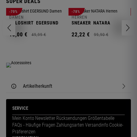
SUPER DEALS
D
-70%
-78%
-
F
DAMEN
HERREN
N
POLOSHIRT
EGERSUND
SNEAKER
NATARA
1
15,
00
€
22,
22
€
49,
99
€
99,
90
€
Artikelherkunft
SERVICE
Mein Konto
Newsletter
Rücksendungen
Größentabelle
FAQs - Häufige Fragen
Zahlungsarten
Versandinfo
Cookie-
Präferenzen