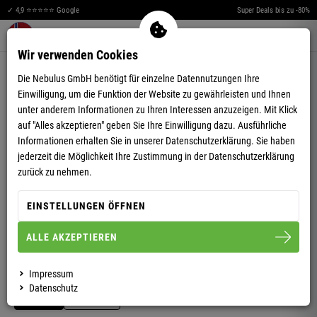
✓ 4,9 ⭐⭐⭐⭐⭐ Google
Super Deals bis zu -80%
Merkzettel aufklappen
Warenkorb aufklappen
Me
0
Wir verwenden Cookies
4,95
(22)
Die Nebulus GmbH benötigt für einzelne Datennutzungen Ihre
Einwilligung, um die Funktion der Website zu gewährleisten und Ihnen
unter anderem Informationen zu Ihren Interessen anzuzeigen. Mit Klick
auf "Alles akzeptieren" geben Sie Ihre Einwilligung dazu. Ausführliche
Informationen erhalten Sie in unserer
Datenschutzerklärung.
Sie haben
jederzeit die Möglichkeit Ihre Zustimmung in der Datenschutzerklärung
VIDEO ANSEHEN
zurück zu nehmen.
POLOSHIRT FORWARD DAMEN
EINSTELLUNGEN ÖFFNEN
ALLE AKZEPTIEREN
S/36
M/38
L/40
XL/42
XXL/44
Impressum
Datenschutz
DAMEN
HERREN