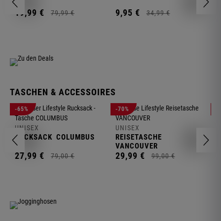
2
19,
99
€
9,
95
€
79,
99
€
34,
99
€
TASCHEN & ACCESSOIRES
U
-65%
-70%
-
R
UNISEX
UNISEX
2
RUCKSACK
COLUMBUS
REISETASCHE
VANCOUVER
27,
99
€
29,
99
€
79,
00
€
99,
00
€