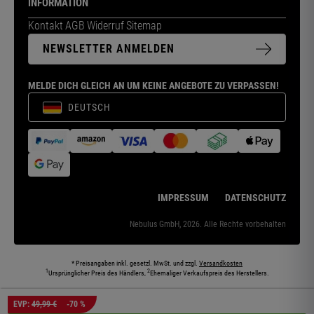
INFORMATION
Kontakt
AGB
Widerruf
Sitemap
NEWSLETTER ANMELDEN
MELDE DICH GLEICH AN UM KEINE ANGEBOTE ZU VERPASSEN!
DEUTSCH
IMPRESSUM
DATENSCHUTZ
Nebulus GmbH, 2026. Alle Rechte vorbehalten
* Preisangaben inkl. gesetzl. MwSt. und zzgl.
Versandkosten
1
2
Ursprünglicher Preis des Händlers,
Ehemaliger Verkaufspreis des Herstellers.
Die abgebildeten Models und Umgebungen können teilweise KI-generiert sein. Die
EVP:
49,99 €
-70 %
dargestellten Produkte entsprechen den angebotenen Artikeln.