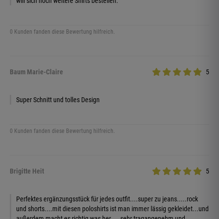
will sich noch weitere Shirts bestellen.
0 Kunden fanden diese Bewertung hilfreich.
Baum Marie-Claire
5
Super Schnitt und tolles Design
0 Kunden fanden diese Bewertung hilfreich.
Brigitte Heit
5
Perfektes ergänzungsstück für jedes outfit....super zu jeans.....rock
und shorts....mit diesen poloshirts ist man immer lässig gekleidet...und
außerdem macht es richtig was her.....sehr tragangenehm und