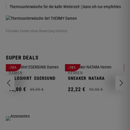
Thermounterwäsche für die kalte Winterzeit :) kann ich nur empfehlen
0 Kunden fanden diese Bewertung hilfreich.
SUPER DEALS
D
-70%
-78%
-
F
DAMEN
HERREN
N
POLOSHIRT
EGERSUND
SNEAKER
NATARA
1
15,
00
€
22,
22
€
49,
99
€
99,
90
€