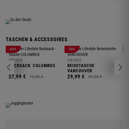
TASCHEN & ACCESSOIRES
U
-65%
-70%
-
R
UNISEX
UNISEX
2
RUCKSACK
COLUMBUS
REISETASCHE
VANCOUVER
27,
99
€
29,
99
€
79,
00
€
99,
00
€