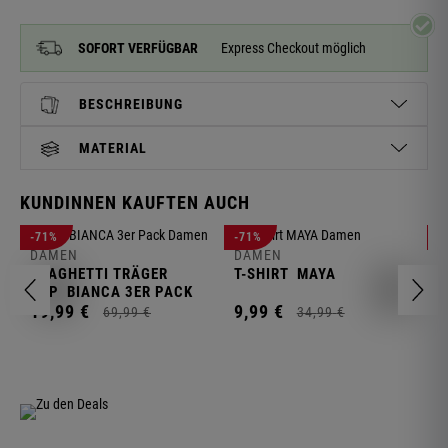
SOFORT VERFÜGBAR
Express Checkout möglich
BESCHREIBUNG
MATERIAL
KUNDINNEN KAUFTEN AUCH
D
-71%
-71%
-
L
DAMEN
DAMEN
SPAGHETTI TRÄGER
T-SHIRT
MAYA
1
TOP
BIANCA 3ER PACK
19,
99
€
9,
99
€
69,
99
€
34,
99
€