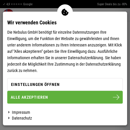
✓ 4,9 ⭐⭐⭐⭐⭐ Google
Super Deals bis zu -80%
Merkzettel aufklappen
Warenkorb aufklappen
Me
0
Wir verwenden Cookies
5,00
(2)
Die Nebulus GmbH benötigt für einzelne Datennutzungen Ihre
Einwilligung, um die Funktion der Website zu gewährleisten und Ihnen
unter anderem Informationen zu Ihren Interessen anzuzeigen. Mit Klick
auf "Alles akzeptieren" geben Sie Ihre Einwilligung dazu. Ausführliche
Informationen erhalten Sie in unserer
Datenschutzerklärung.
Sie haben
jederzeit die Möglichkeit Ihre Zustimmung in der Datenschutzerklärung
THERMOUNTERWÄSCHE SET THERMY DAMEN
zurück zu nehmen.
EINSTELLUNGEN ÖFFNEN
S/36
M/38
L/40
XL/42
XXL/44
ALLE AKZEPTIEREN
DAMEN
HERREN
Impressum
Datenschutz