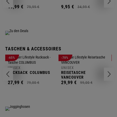
2
19,
99
€
9,
95
€
79,
99
€
34,
99
€
TASCHEN & ACCESSOIRES
U
-65%
-70%
-
R
UNISEX
UNISEX
2
RUCKSACK
COLUMBUS
REISETASCHE
VANCOUVER
27,
99
€
29,
99
€
79,
00
€
99,
00
€