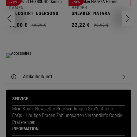
D
-70%
-78%
-
F
DAMEN
HERREN
N
POLOSHIRT
EGERSUND
SNEAKER
NATARA
1
15,
00
€
22,
22
€
49,
99
€
99,
90
€
Artikelherkunft
SERVICE
Mein Konto
Newsletter
Rücksendungen
Größentabelle
FAQs - Häufige Fragen
Zahlungsarten
Versandinfo
Cookie-
Präferenzen
INFORMATION