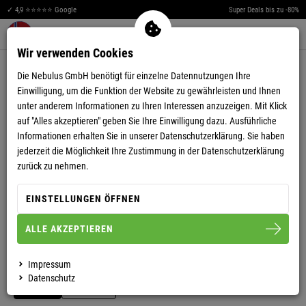
✓ 4,9 ⭐⭐⭐⭐⭐ Google
Super Deals bis zu -80%
Men
Merkzettel aufklappen
Warenkorb aufklappen
0
Wir verwenden Cookies
4,71
(7)
Die Nebulus GmbH benötigt für einzelne Datennutzungen Ihre
Einwilligung, um die Funktion der Website zu gewährleisten und Ihnen
unter anderem Informationen zu Ihren Interessen anzuzeigen. Mit Klick
auf "Alles akzeptieren" geben Sie Ihre Einwilligung dazu. Ausführliche
Informationen erhalten Sie in unserer
Datenschutzerklärung.
Sie haben
jederzeit die Möglichkeit Ihre Zustimmung in der Datenschutzerklärung
VIDEO ANSEHEN
zurück zu nehmen.
FLEECEPULLOVER SKANDINAVIA DAMEN
EINSTELLUNGEN ÖFFNEN
ALLE AKZEPTIEREN
S/36
M/38
L/40
XL/42
XXL/44
Impressum
Datenschutz
DAMEN
HERREN