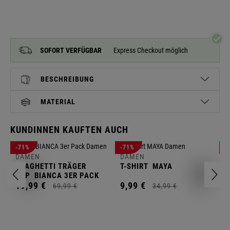
SOFORT VERFÜGBAR
Express Checkout möglich
BESCHREIBUNG
MATERIAL
KUNDINNEN KAUFTEN AUCH
D
-71%
-71%
-
L
DAMEN
DAMEN
SPAGHETTI TRÄGER
T-SHIRT
MAYA
1
TOP
BIANCA 3ER PACK
19,
99
€
9,
99
€
69,
99
€
34,
99
€