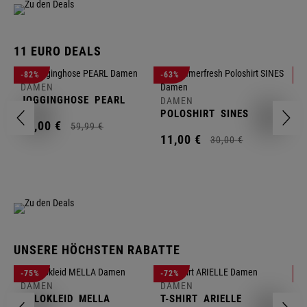
11 EURO DEALS
D
-82%
-63%
-
J
DAMEN
JOGGINGHOSE
PEARL
DAMEN
1
POLOSHIRT
SINES
11,
00
€
59,
99
€
11,
00
€
30,
00
€
UNSERE HÖCHSTEN RABATTE
D
-75%
-72%
-
W
DAMEN
DAMEN
POLOKLEID
MELLA
T-SHIRT
ARIELLE