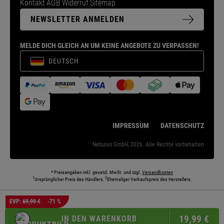
Kontakt
AGB
Widerruf
Sitemap
NEWSLETTER ANMELDEN
MELDE DICH GLEICH AN UM KEINE ANGEBOTE ZU VERPASSEN!
DEUTSCH
IMPRESSUM
DATENSCHUTZ
Nebulus GmbH, 2026. Alle Rechte vorbehalten
* Preisangaben inkl. gesetzl. MwSt. und zzgl.
Versandkosten
1
2
Ursprünglicher Preis des Händlers,
Ehemaliger Verkaufspreis des Herstellers.
Die abgebildeten Models und Umgebungen können teilweise KI-generiert sein. Die
EVP:
69,99 €
-71 %
dargestellten Produkte entsprechen den angebotenen Artikeln.
19,
99
€
IN DEN WARENKORB