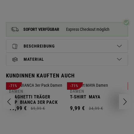
SOFORT VERFÜGBAR
Express Checkout möglich
BESCHREIBUNG
MATERIAL
KUNDINNEN KAUFTEN AUCH
D
-71%
-71%
-
L
DAMEN
DAMEN
SPAGHETTI TRÄGER
T-SHIRT
MAYA
1
TOP
BIANCA 3ER PACK
19,
99
€
9,
99
€
69,
99
€
34,
99
€