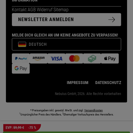
INFORMATION
Kontakt
AGB
Widerruf
Sitemap
NEWSLETTER ANMELDEN
MELDE DICH GLEICH AN UM KEINE ANGEBOTE ZU VERPASSEN!
DEUTSCH
IMPRESSUM
DATENSCHUTZ
Nebulus GmbH, 2026. Alle Rechte vorbehalten
* Preisangaben inkl. gesetzl. MwSt. und zzgl.
Versandkosten
1
2
Ursprünglicher Preis des Händlers,
Ehemaliger Verkaufspreis des Herstellers.
Die abgebildeten Models und Umgebungen können teilweise KI-generiert sein. Die
EVP:
59,99 €
-75 %
dargestellten Produkte entsprechen den angebotenen Artikeln.