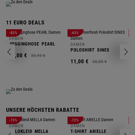
11 EURO DEALS
D
-82%
-63%
-
J
DAMEN
JOGGINGHOSE
PEARL
DAMEN
1
POLOSHIRT
SINES
11,
00
€
59,
99
€
11,
00
€
30,
00
€
UNSERE HÖCHSTEN RABATTE
D
-75%
-72%
-
W
DAMEN
DAMEN
POLOKLEID
MELLA
T-SHIRT
ARIELLE