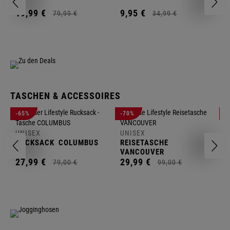
2
19,
99
€
9,
95
€
79,
99
€
34,
99
€
TASCHEN & ACCESSOIRES
U
-65%
-70%
-
R
UNISEX
UNISEX
2
RUCKSACK
COLUMBUS
REISETASCHE
VANCOUVER
27,
99
€
29,
99
€
79,
00
€
99,
00
€