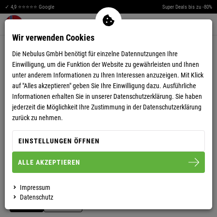
✓ 4,9 ⭐⭐⭐⭐⭐ Google
Super Deals bis zu -80%
Men
Merkzettel aufklappen
Warenkorb aufklappen
0
Wir verwenden Cookies
4,75
(20)
Die Nebulus GmbH benötigt für einzelne Datennutzungen Ihre
Einwilligung, um die Funktion der Website zu gewährleisten und Ihnen
unter anderem Informationen zu Ihren Interessen anzuzeigen. Mit Klick
auf "Alles akzeptieren" geben Sie Ihre Einwilligung dazu. Ausführliche
Informationen erhalten Sie in unserer
Datenschutzerklärung.
Sie haben
jederzeit die Möglichkeit Ihre Zustimmung in der Datenschutzerklärung
VIDEO ANSEHEN
zurück zu nehmen.
POLOSHIRT PAITAS DAMEN
EINSTELLUNGEN ÖFFNEN
ALLE AKZEPTIEREN
S/36
M/38
L/40
XL/42
XXL/44
Impressum
Datenschutz
DAMEN
HERREN