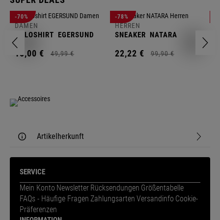
D
-70%
-78%
-
F
DAMEN
HERREN
N
POLOSHIRT
EGERSUND
SNEAKER
NATARA
1
15,
00
€
22,
22
€
49,
99
€
99,
90
€
Artikelherkunft
SERVICE
Mein Konto
Newsletter
Rücksendungen
Größentabelle
FAQs - Häufige Fragen
Zahlungsarten
Versandinfo
Cookie-
Präferenzen