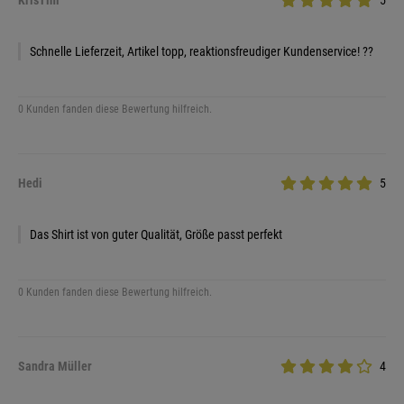
KrisTini
5
Schnelle Lieferzeit, Artikel topp, reaktionsfreudiger Kundenservice! ??
0 Kunden fanden diese Bewertung hilfreich.
Hedi
5
Das Shirt ist von guter Qualität, Größe passt perfekt
0 Kunden fanden diese Bewertung hilfreich.
Sandra Müller
4