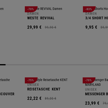
-70%
-83%
DAMEN
DAMEN
WESTE
REVIVAL
3/4 SHORT H
29,
99
€
9,
95
€
99,
90
€
59,
9
-75%
-70%
UNISEX
REISETASCHE
KENT
UNISEX
NCOUVER
MESSENGER 
22,
22
€
89,
00
€
23,
99
€
79,