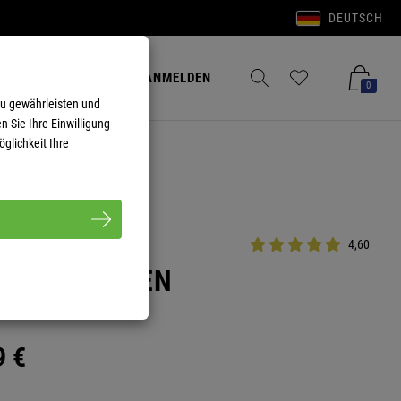
DEUTSCH
Anmelden
Merkzettel aufklappen
Warenkorb aufkla
ANMELDEN
0
zu gewährleisten und
n Sie Ihre Einwilligung
glichkeit Ihre
4,60
NIQUE DAMEN
9
€