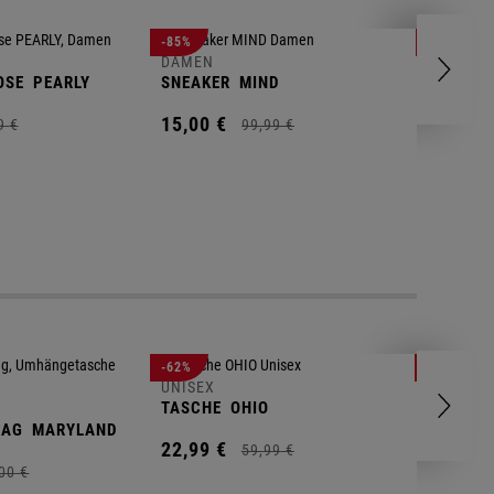
DAMEN
-85%
-78%
FLEECEP
DAMEN
OSE
PEARLY
SNEAKER
MIND
17,
99
€
15,
00
€
9
€
99,
99
€
UNISEX
-62%
-25%
GYM BA
UNISEX
TASCHE
OHIO
14,
90
€
BAG
MARYLAND
22,
99
€
59,
99
€
00
€