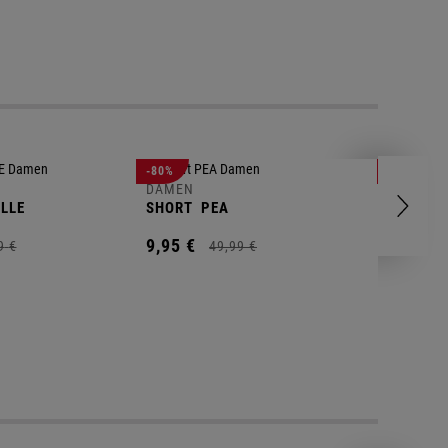
DAMEN
-80%
-88%
POLOSH
DAMEN
LLE
SHORT
PEA
11,
00
€
9,
95
€
9
€
49,
99
€