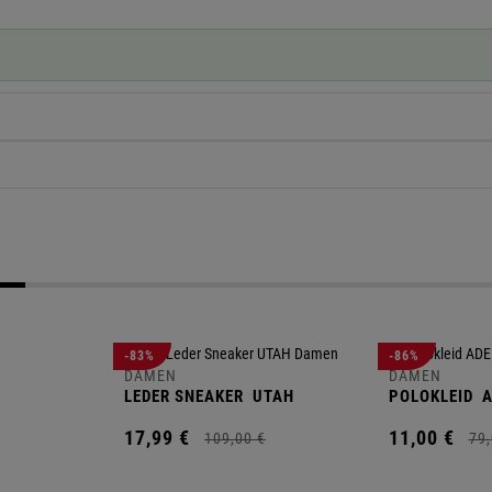
-83%
-86%
DAMEN
DAMEN
LEDER SNEAKER
UTAH
POLOKLEID
A
17,
99
€
11,
00
€
109,
00
€
79,