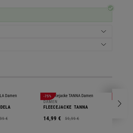
DAMEN
-75%
-70%
POLOSH
DAMEN
DELA
FLEECEJACKE
TANNA
14,
99
€
14,
99
€
99
€
59,
99
€