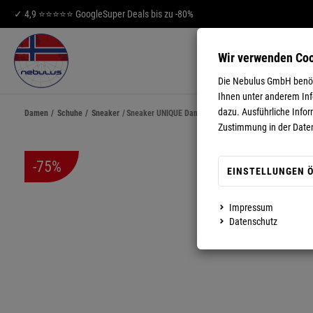
✓ 4,9 ⭐⭐⭐⭐⭐ Google
Super Deals bis zu -80%
Wir verwenden Co
HERREN
DA
Die Nebulus GmbH benöti
Ihnen unter anderem Info
dazu. Ausführliche Infor
Damen
/
Schuhe
/
Sneaker
/
Sneaker UNIQUE Damen
Zustimmung in der Date
-75%
EINSTELLUNGEN 
Impressum
MEHR ANZEIGEN
Datenschutz