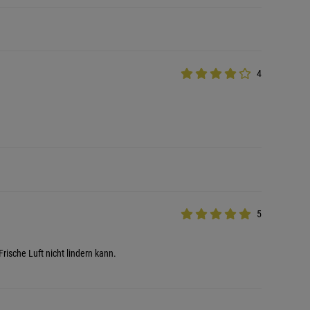
4
5
sche Luft nicht lindern kann.