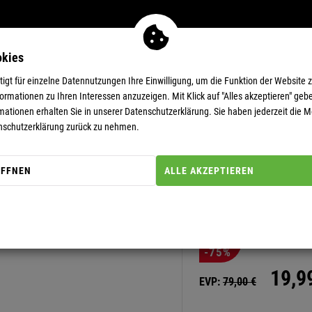
okies
MEN
11-EUR-DEALS
SUPERDEALS
gt für einzelne Datennutzungen Ihre Einwilligung, um die Funktion der Website 
rmationen zu Ihren Interessen anzuzeigen. Mit Klick auf "Alles akzeptieren" gebe
mationen erhalten Sie in unserer
Datenschutzerklärung.
Sie haben jederzeit die Mö
nschutzerklärung zurück zu nehmen.
ÖFFNEN
ALLE AKZEPTIEREN
Artikel-Nummer: 30000215
SNEAKER U
-75%
19,
9
EVP:
79,
00
€