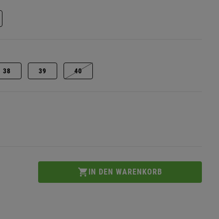
38
39
40