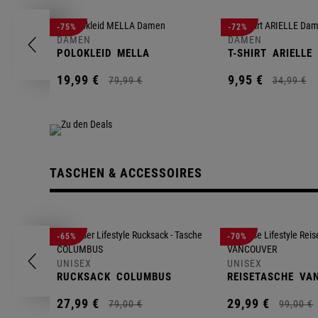
-75%
-72%
DAMEN
DAMEN
POLOKLEID
MELLA
T-SHIRT
ARIELLE
19,
99
€
9,
95
€
79,
99
€
34,
99
€
TASCHEN & ACCESSOIRES
-65%
-70%
UNISEX
UNISEX
RUCKSACK
COLUMBUS
REISETASCHE
VA
27,
99
€
29,
99
€
79,
00
€
99,
00
€