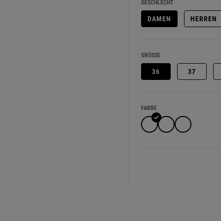
GESCHLECHT
DAMEN
HERREN
GRÖSSE
36
37
FARBE