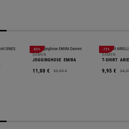
-82%
-72%
DAMEN
DAMEN
JOGGINGHOSE
EMIRA
T-SHIRT
ARIE
S
11,
00
€
9,
95
€
59,
99
€
34,
9