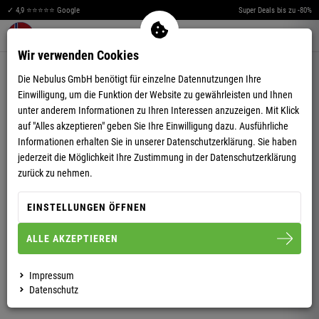
✓ 4,9 ⭐⭐⭐⭐⭐ Google
Super Deals bis zu -80%
Merkzettel aufklappen
Warenkorb aufklappen
Me
0
Wir verwenden Cookies
4,60
(10)
Die Nebulus GmbH benötigt für einzelne Datennutzungen Ihre
Einwilligung, um die Funktion der Website zu gewährleisten und Ihnen
unter anderem Informationen zu Ihren Interessen anzuzeigen. Mit Klick
auf "Alles akzeptieren" geben Sie Ihre Einwilligung dazu. Ausführliche
Informationen erhalten Sie in unserer
Datenschutzerklärung.
Sie haben
jederzeit die Möglichkeit Ihre Zustimmung in der Datenschutzerklärung
SNEAKER UNIQUE DAMEN
zurück zu nehmen.
EINSTELLUNGEN ÖFFNEN
36
37
38
39
40
ALLE AKZEPTIEREN
DAMEN
HERREN
Impressum
Datenschutz