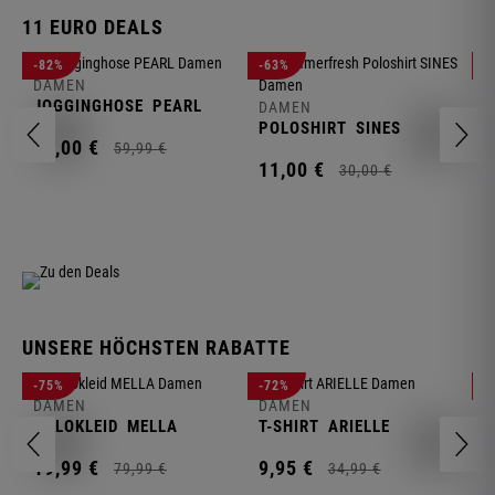
11 EURO DEALS
D
-82%
-63%
-
J
DAMEN
JOGGINGHOSE
PEARL
DAMEN
1
POLOSHIRT
SINES
11,
00
€
59,
99
€
11,
00
€
30,
00
€
UNSERE HÖCHSTEN RABATTE
D
-75%
-72%
-
W
DAMEN
DAMEN
POLOKLEID
MELLA
T-SHIRT
ARIELLE
2
19,
99
€
9,
95
€
79,
99
€
34,
99
€