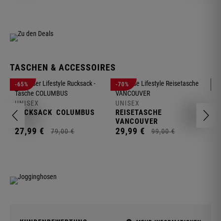
TASCHEN & ACCESSOIRES
U
-65%
-70%
-
R
UNISEX
UNISEX
2
RUCKSACK
COLUMBUS
REISETASCHE
VANCOUVER
27,
99
€
29,
99
€
79,
00
€
99,
00
€