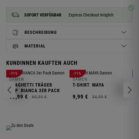
SOFORT VERFÜGBAR
Express Checkout möglich
BESCHREIBUNG
MATERIAL
KUNDINNEN KAUFTEN AUCH
D
-71%
-71%
-
L
DAMEN
DAMEN
SPAGHETTI TRÄGER
T-SHIRT
MAYA
1
TOP
BIANCA 3ER PACK
19,
99
€
9,
99
€
69,
99
€
34,
99
€