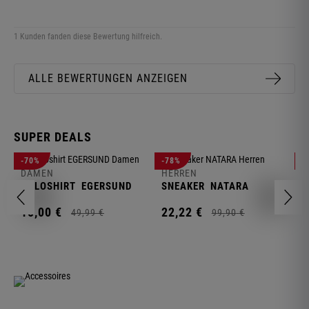
1 Kunden fanden diese Bewertung hilfreich.
ALLE BEWERTUNGEN ANZEIGEN
SUPER DEALS
D
-70%
-78%
-
F
DAMEN
HERREN
N
POLOSHIRT
EGERSUND
SNEAKER
NATARA
1
15,
00
€
22,
22
€
49,
99
€
99,
90
€