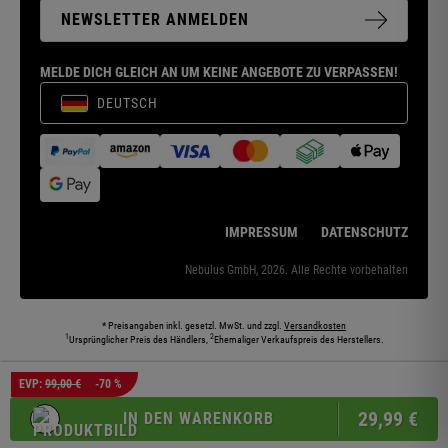
NEWSLETTER ANMELDEN
MELDE DICH GLEICH AN UM KEINE ANGEBOTE ZU VERPASSEN!
DEUTSCH
IMPRESSUM
DATENSCHUTZ
Nebulus GmbH, 2026. Alle Rechte vorbehalten
* Preisangaben inkl. gesetzl. MwSt. und zzgl.
Versandkosten
1
2
Ursprünglicher Preis des Händlers,
Ehemaliger Verkaufspreis des Herstellers.
Die abgebildeten Models und Umgebungen können teilweise KI-generiert sein. Die
EVP:
99,00 €
-70 %
dargestellten Produkte entsprechen den angebotenen Artikeln.
29,
99
€
IN DEN WARENKORB