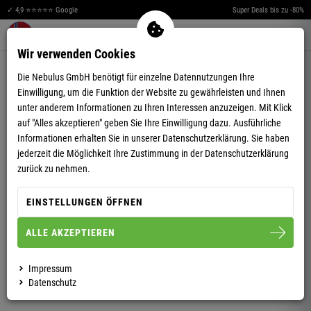
✓ 4,9 ⭐⭐⭐⭐⭐ Google
Super Deals bis zu -80%
Merkzettel aufklappen
Warenkorb aufklappen
Me
0
Wir verwenden Cookies
4,66
(56)
Die Nebulus GmbH benötigt für einzelne Datennutzungen Ihre
Einwilligung, um die Funktion der Website zu gewährleisten und Ihnen
unter anderem Informationen zu Ihren Interessen anzuzeigen. Mit Klick
auf "Alles akzeptieren" geben Sie Ihre Einwilligung dazu. Ausführliche
Informationen erhalten Sie in unserer
Datenschutzerklärung.
Sie haben
jederzeit die Möglichkeit Ihre Zustimmung in der Datenschutzerklärung
FLEECEJACKE MIT TEDDYFELL GAP DAMEN
zurück zu nehmen.
EINSTELLUNGEN ÖFFNEN
S/36
M/38
L/40
XL/42
ALLE AKZEPTIEREN
DAMEN
HERREN
Impressum
Datenschutz