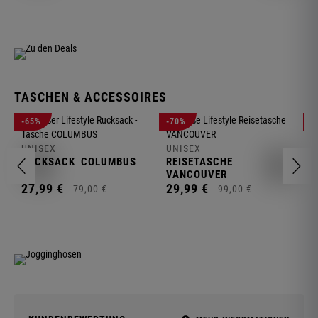
TASCHEN & ACCESSOIRES
U
-65%
-70%
-
R
UNISEX
UNISEX
2
RUCKSACK
COLUMBUS
REISETASCHE
VANCOUVER
27,
99
€
29,
99
€
79,
00
€
99,
00
€