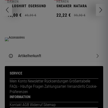
F
DAMEN
HERREN
N
POLOSHIRT
EGERSUND
SNEAKER
NATARA
1
15,
00
€
22,
22
€
49,
99
€
99,
90
€
Artikelherkunft
SERVICE
Mein Konto
Newsletter
Rücksendungen
Größentabelle
FAQs - Häufige Fragen
Zahlungsarten
Versandinfo
Cookie-
Präferenzen
INFORMATION
Kontakt
AGB
Widerruf
Sitemap