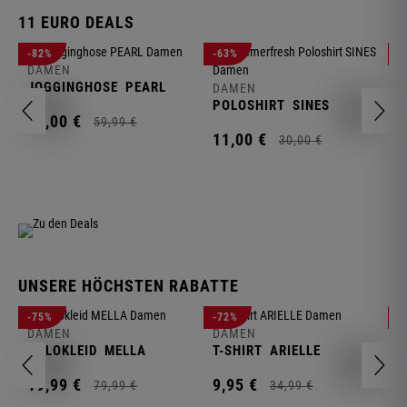
11 EURO DEALS
D
-82%
-63%
-
J
DAMEN
JOGGINGHOSE
PEARL
DAMEN
1
POLOSHIRT
SINES
11,
00
€
59,
99
€
11,
00
€
30,
00
€
UNSERE HÖCHSTEN RABATTE
D
-75%
-72%
-
W
DAMEN
DAMEN
POLOKLEID
MELLA
T-SHIRT
ARIELLE
2
19,
99
€
9,
95
€
79,
99
€
34,
99
€