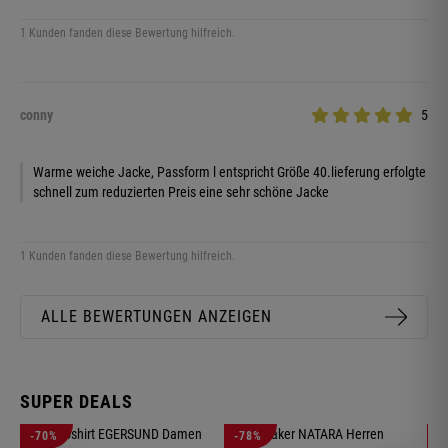
1 Kunden fanden diese Bewertung hilfreich.
conny
5
Warme weiche Jacke, Passform l entspricht Größe 40.lieferung erfolgte
schnell zum reduzierten Preis eine sehr schöne Jacke
1 Kunden fanden diese Bewertung hilfreich.
ALLE BEWERTUNGEN ANZEIGEN
SUPER DEALS
D
-70%
-78%
-