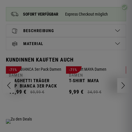
SOFORT VERFÜGBAR
Express Checkout möglich
BESCHREIBUNG
MATERIAL
KUNDINNEN KAUFTEN AUCH
D
-71%
-71%
-
L
DAMEN
DAMEN
SPAGHETTI TRÄGER
T-SHIRT
MAYA
1
TOP
BIANCA 3ER PACK
19,
99
€
9,
99
€
69,
99
€
34,
99
€