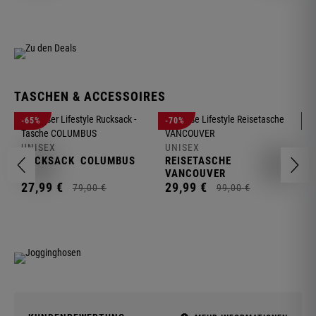
TASCHEN & ACCESSOIRES
U
-65%
-70%
-
R
UNISEX
UNISEX
2
RUCKSACK
COLUMBUS
REISETASCHE
VANCOUVER
27,
99
€
29,
99
€
79,
00
€
99,
00
€