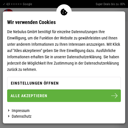
✓ 4,9 ⭐⭐⭐⭐⭐ Google
Super Deals bis zu -80%
Merkzettel aufklappen
Warenkorb aufklappen
Me
0
Wir verwenden Cookies
5,00
(8)
Die Nebulus GmbH benötigt für einzelne Datennutzungen Ihre
Einwilligung, um die Funktion der Website zu gewährleisten und Ihnen
unter anderem Informationen zu Ihren Interessen anzuzeigen. Mit Klick
auf "Alles akzeptieren" geben Sie Ihre Einwilligung dazu. Ausführliche
Informationen erhalten Sie in unserer
Datenschutzerklärung.
Sie haben
jederzeit die Möglichkeit Ihre Zustimmung in der Datenschutzerklärung
CARGOSHORTS BEACH HERREN
zurück zu nehmen.
EINSTELLUNGEN ÖFFNEN
S
M
L
XL
XXL
3XL
ALLE AKZEPTIEREN
HERREN
Impressum
Datenschutz