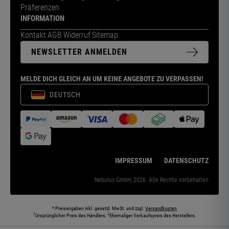
Präferenzen
INFORMATION
Kontakt
AGB
Widerruf
Sitemap
NEWSLETTER ANMELDEN
MELDE DICH GLEICH AN UM KEINE ANGEBOTE ZU VERPASSEN!
DEUTSCH
IMPRESSUM
DATENSCHUTZ
Nebulus GmbH, 2026. Alle Rechte vorbehalten
* Preisangaben inkl. gesetzl. MwSt. und zzgl.
Versandkosten
1
2
Ursprünglicher Preis des Händlers,
Ehemaliger Verkaufspreis des Herstellers.