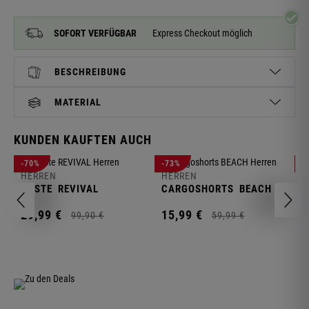
SOFORT VERFÜGBAR
Express Checkout möglich
BESCHREIBUNG
MATERIAL
KUNDEN KAUFTEN AUCH
H
-70%
-73%
-
S
HERREN
HERREN
C
WESTE
REVIVAL
CARGOSHORTS
BEACH
2
29,
99
€
15,
99
€
99,
90
€
59,
99
€