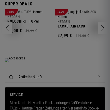
SUPER DEALS
-78%
-76%
-
HERREN
H
POLOSHIRT
TUPAI
C
HERREN
JACKE
AIRJACK
11,
00
€
1
49,
99
€
27,
99
€
119,
00
€
Artikelherkunft
SERVICE
Mein Konto
Newsletter
Rücksendungen
Größentabelle
FAQs - Häufige Fragen
Zahlungsarten
Versandinfo
Cookie-