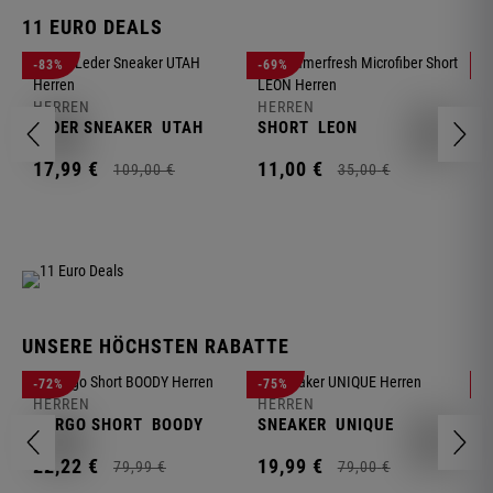
11 EURO DEALS
H
-83%
-69%
-
J
HERREN
HERREN
1
LEDER SNEAKER
UTAH
SHORT
LEON
17,
99
€
11,
00
€
109,
00
€
35,
00
€
UNSERE HÖCHSTEN RABATTE
H
-72%
-75%
-
F
HERREN
HERREN
S
CARGO SHORT
BOODY
SNEAKER
UNIQUE
1
22,
22
€
19,
99
€
79,
99
€
79,
00
€