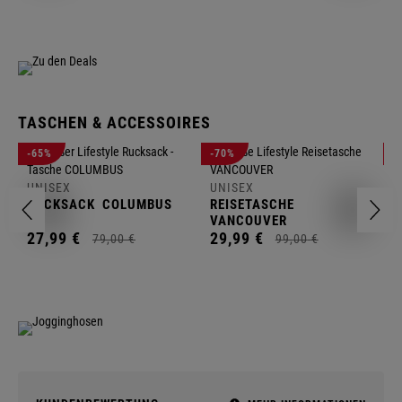
TASCHEN & ACCESSOIRES
U
-65%
-70%
-
R
UNISEX
UNISEX
2
RUCKSACK
COLUMBUS
REISETASCHE
VANCOUVER
27,
99
€
29,
99
€
79,
00
€
99,
00
€