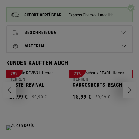
SOFORT VERFÜGBAR
Express Checkout möglich
BESCHREIBUNG
MATERIAL
KUNDEN KAUFTEN AUCH
H
-70%
-73%
-
S
HERREN
HERREN
C
WESTE
REVIVAL
CARGOSHORTS
BEACH
2
29,
99
€
15,
99
€
99,
90
€
59,
99
€