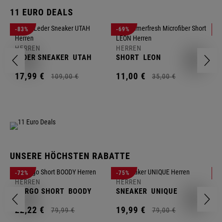
11 EURO DEALS
H
-83%
-69%
-
J
HERREN
HERREN
1
LEDER SNEAKER
UTAH
SHORT
LEON
17,
99
€
11,
00
€
109,
00
€
35,
00
€
UNSERE HÖCHSTEN RABATTE
H
-72%
-75%
-
F
HERREN
HERREN
S
CARGO SHORT
BOODY
SNEAKER
UNIQUE
1
22,
22
€
19,
99
€
79,
99
€
79,
00
€