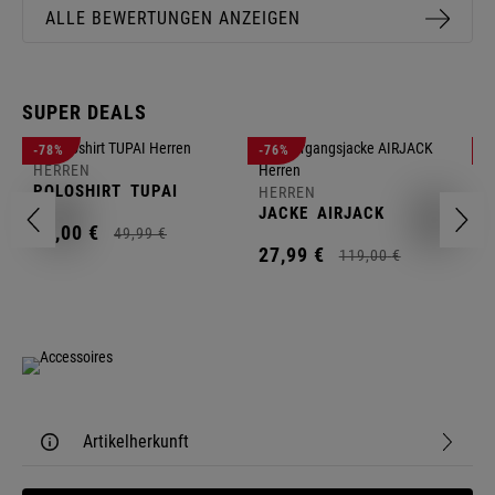
ALLE BEWERTUNGEN ANZEIGEN
SUPER DEALS
-78%
-76%
-
HERREN
H
POLOSHIRT
TUPAI
C
HERREN
JACKE
AIRJACK
11,
00
€
1
49,
99
€
27,
99
€
119,
00
€
Artikelherkunft