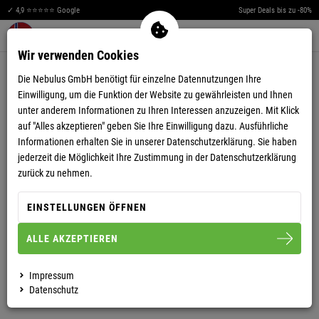
✓ 4,9 ⭐⭐⭐⭐⭐ Google
Super Deals bis zu -80%
Men
Merkzettel aufklappen
Warenkorb aufklappen
0
Wir verwenden Cookies
5,00
(16)
Die Nebulus GmbH benötigt für einzelne Datennutzungen Ihre
Einwilligung, um die Funktion der Website zu gewährleisten und Ihnen
unter anderem Informationen zu Ihren Interessen anzuzeigen. Mit Klick
auf "Alles akzeptieren" geben Sie Ihre Einwilligung dazu. Ausführliche
Informationen erhalten Sie in unserer
Datenschutzerklärung.
Sie haben
jederzeit die Möglichkeit Ihre Zustimmung in der Datenschutzerklärung
FLEECEHOODY JAKE HERREN
zurück zu nehmen.
EINSTELLUNGEN ÖFFNEN
S
M
L
XL
XXL
3XL
ALLE AKZEPTIEREN
HERREN
DAMEN
Impressum
Datenschutz