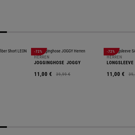
-72%
-72%
HERREN
HERREN
JOGGINGHOSE
JOGGY
LONGSLEEVE
11,
00
€
11,
00
€
39,
99
€
39,