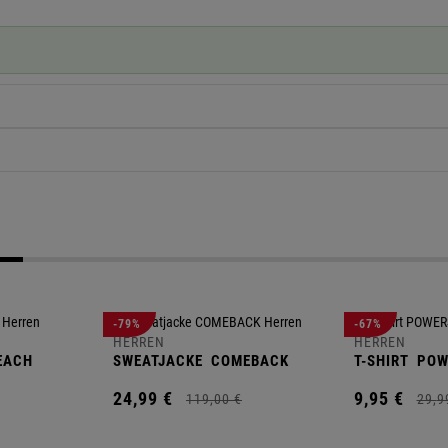
-79%
-67%
HERREN
HERREN
EACH
SWEATJACKE
COMEBACK
T-SHIRT
POW
24,
99
€
9,
95
€
119,
00
€
29,
9