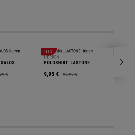
-89%
-83%
HERREN
HERREN
SALOS
POLOSHIRT
LASTONE
SHORT
T
9,
95
€
9,
95
€
99
€
89,
99
€