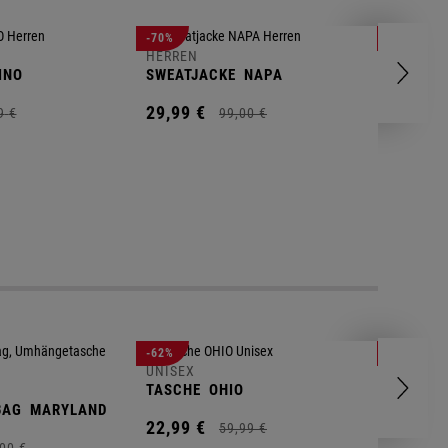
HERREN
-70%
-80%
T-SHIRT
HERREN
INO
SWEATJACKE
NAPA
9,
95
€
29,
99
€
9
€
99,
00
€
UNISEX
-62%
-25%
GYM BA
UNISEX
TASCHE
OHIO
14,
90
€
BAG
MARYLAND
22,
99
€
59,
99
€
00
€