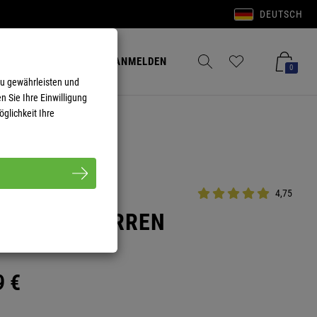
DEUTSCH
Anmelden
Merkzettel aufklappen
Warenkorb aufkla
ANMELDEN
0
zu gewährleisten und
n Sie Ihre Einwilligung
glichkeit Ihre
4,75
DY MILL HERREN
9
€