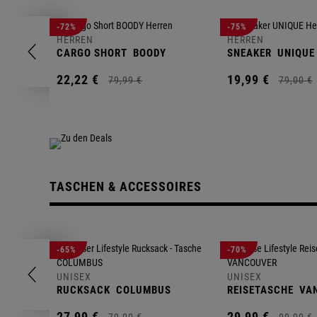
-72%
-75%
HERREN
HERREN
CARGO SHORT
BOODY
SNEAKER
UNIQUE
22,
22
€
19,
99
€
79,
99
€
79,
00
€
TASCHEN & ACCESSOIRES
-65%
-70%
UNISEX
UNISEX
RUCKSACK
COLUMBUS
REISETASCHE
VA
27,
99
€
29,
99
€
79,
00
€
99,
00
€