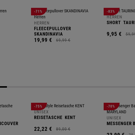
-71%
-83%
HERREN
SHORT
TAUR
HERREN
FLEECEPULLOVER
9,
95
€
SKANDINAVIA
59,
9
19,
99
€
69,
99
€
-75%
-70%
UNISEX
REISETASCHE
KENT
UNISEX
NCOUVER
MESSENGER 
22,
22
€
89,
00
€
23,
99
€
79,