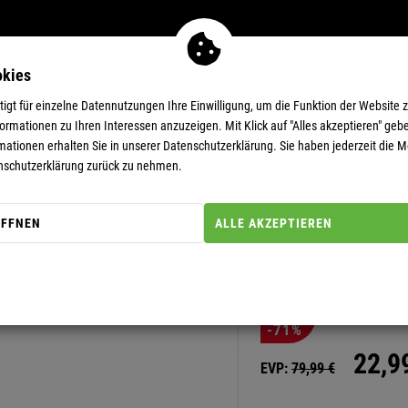
okies
MEN
11-EUR-DEALS
SUPERDEALS
gt für einzelne Datennutzungen Ihre Einwilligung, um die Funktion der Website 
rmationen zu Ihren Interessen anzuzeigen. Mit Klick auf "Alles akzeptieren" gebe
mationen erhalten Sie in unserer
Datenschutzerklärung.
Sie haben jederzeit die Mö
nschutzerklärung zurück zu nehmen.
ÖFFNEN
ALLE AKZEPTIEREN
Artikel-Nummer: 20000297
FLEECEHOO
-71%
22,
9
EVP:
79,
99
€