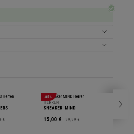
HERREN
-85%
-63%
POLOSH
HERREN
ERS
SNEAKER
MIND
11,
00
€
15,
00
€
9
€
99,
99
€