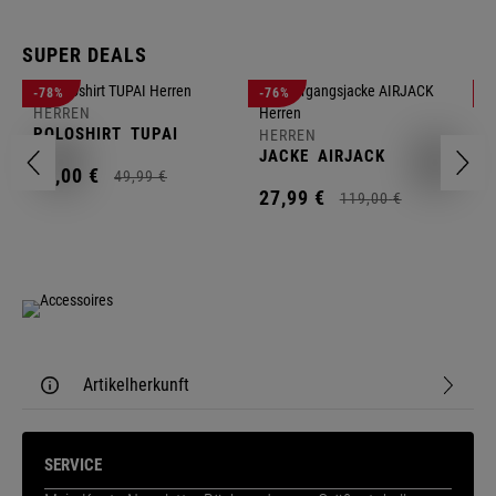
SUPER DEALS
-78%
-76%
-
HERREN
H
POLOSHIRT
TUPAI
C
HERREN
JACKE
AIRJACK
11,
00
€
1
49,
99
€
27,
99
€
119,
00
€
Artikelherkunft
SERVICE