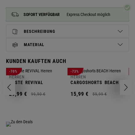
SOFORT VERFÜGBAR
Express Checkout möglich
BESCHREIBUNG
MATERIAL
KUNDEN KAUFTEN AUCH
H
-70%
-73%
-
S
HERREN
HERREN
C
WESTE
REVIVAL
CARGOSHORTS
BEACH
2
29,
99
€
15,
99
€
99,
90
€
59,
99
€