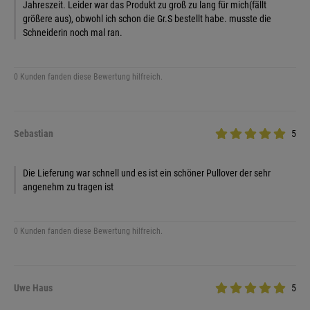
Jahreszeit. Leider war das Produkt zu groß zu lang für mich(fällt
größere aus), obwohl ich schon die Gr.S bestellt habe. musste die
Schneiderin noch mal ran.
0 Kunden fanden diese Bewertung hilfreich.
Sebastian
5
Die Lieferung war schnell und es ist ein schöner Pullover der sehr
angenehm zu tragen ist
0 Kunden fanden diese Bewertung hilfreich.
Uwe Haus
5