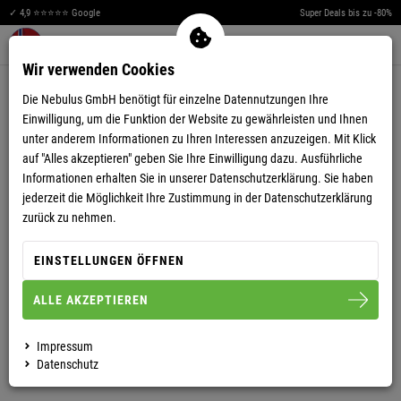
✓ 4,9 ⭐⭐⭐⭐⭐ Google
Super Deals bis zu -80%
Men
Merkzettel aufklappen
Warenkorb aufklappen
0
Wir verwenden Cookies
4,92
(37)
Die Nebulus GmbH benötigt für einzelne Datennutzungen Ihre
Einwilligung, um die Funktion der Website zu gewährleisten und Ihnen
unter anderem Informationen zu Ihren Interessen anzuzeigen. Mit Klick
auf "Alles akzeptieren" geben Sie Ihre Einwilligung dazu. Ausführliche
Informationen erhalten Sie in unserer
Datenschutzerklärung.
Sie haben
jederzeit die Möglichkeit Ihre Zustimmung in der Datenschutzerklärung
FLEECEPULLOVER FLAGGY HERREN
zurück zu nehmen.
EINSTELLUNGEN ÖFFNEN
S
M
L
XL
XXL
3XL
ALLE AKZEPTIEREN
HERREN
Impressum
Datenschutz