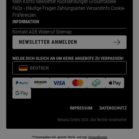
Mein Konto
Newsletter
Rücksendungen
Größentabelle
FAQs - Häufige Fragen
Zahlungsarten
Versandinfo
Cookie-
Präferenzen
INFORMATION
Kontakt
AGB
Widerruf
Sitemap
NEWSLETTER ANMELDEN
MELDE DICH GLEICH AN UM KEINE ANGEBOTE ZU VERPASSEN!
DEUTSCH
IMPRESSUM
DATENSCHUTZ
Nebulus GmbH, 2026. Alle Rechte vorbehalten
* Preisangaben inkl. gesetzl. MwSt. und zzgl.
Versandkosten