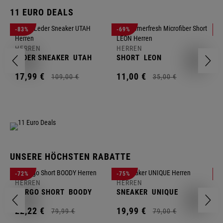
11 EURO DEALS
H
-83%
-69%
-
J
HERREN
HERREN
1
LEDER SNEAKER
UTAH
SHORT
LEON
17,
99
€
11,
00
€
109,
00
€
35,
00
€
UNSERE HÖCHSTEN RABATTE
H
-72%
-75%
-
F
HERREN
HERREN
S
CARGO SHORT
BOODY
SNEAKER
UNIQUE
1
22,
22
€
19,
99
€
79,
99
€
79,
00
€