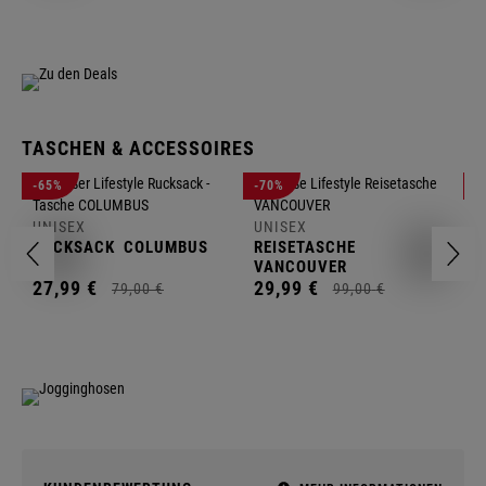
TASCHEN & ACCESSOIRES
U
-65%
-70%
-
R
UNISEX
UNISEX
2
RUCKSACK
COLUMBUS
REISETASCHE
VANCOUVER
27,
99
€
29,
99
€
79,
00
€
99,
00
€