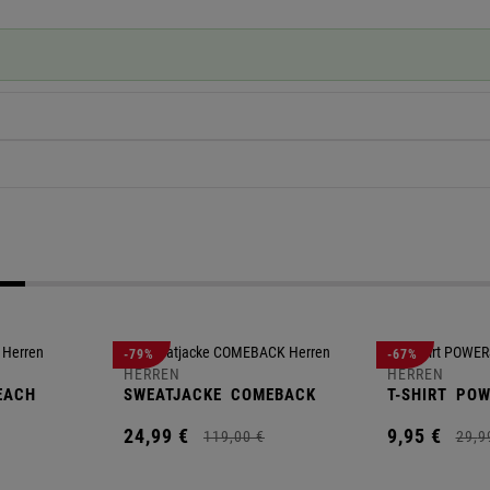
-79%
-67%
HERREN
HERREN
EACH
SWEATJACKE
COMEBACK
T-SHIRT
POW
24,
99
€
9,
95
€
119,
00
€
29,
9