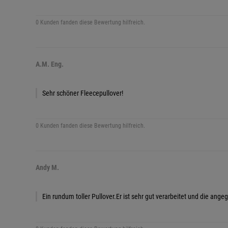
0 Kunden fanden diese Bewertung hilfreich.
A.M. Eng.
Sehr schöner Fleecepullover!
0 Kunden fanden diese Bewertung hilfreich.
Andy M.
Ein rundum toller Pullover.Er ist sehr gut verarbeitet und die ang