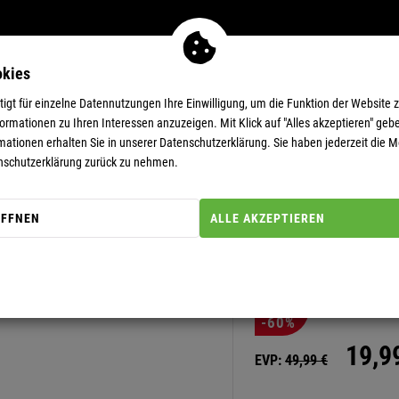
okies
MEN
11-EUR-DEALS
SUPERDEALS
gt für einzelne Datennutzungen Ihre Einwilligung, um die Funktion der Website 
rmationen zu Ihren Interessen anzuzeigen. Mit Klick auf "Alles akzeptieren" gebe
mationen erhalten Sie in unserer
Datenschutzerklärung.
Sie haben jederzeit die Mö
nschutzerklärung zurück zu nehmen.
ÖFFNEN
ALLE AKZEPTIEREN
Artikel-Nummer: 20000249
FLEECEPUL
-60%
19,
9
EVP:
49,
99
€