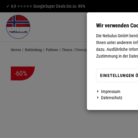
✓ 4,9 ⭐⭐⭐⭐⭐ Google
Super Deals bis zu -80%
Wir verwenden Co
HERREN
DA
Die Nebulus GmbH benöti
Ihnen unter anderem Info
dazu. Ausführliche Infor
Herren
/
Bekleidung
/
Pullover
/
Fleece
/
Fleecepullover JIMI Herren
Zustimmung in der Date
-60%
EINSTELLUNGEN 
Impressum
MEHR ANZEIGEN
Datenschutz