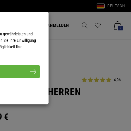
DEUTSCH
Anmelden
Merkzettel aufklappen
Warenkorb aufkla
ANMELDEN
0
zu gewährleisten und
n Sie Ihre Einwilligung
glichkeit Ihre
4,96
LOVER JIMI HERREN
9
€