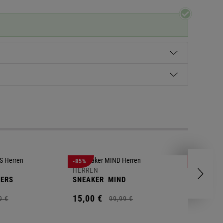
HERREN
-85%
-63%
POLOSH
HERREN
ERS
SNEAKER
MIND
11,
00
€
15,
00
€
9
€
99,
99
€