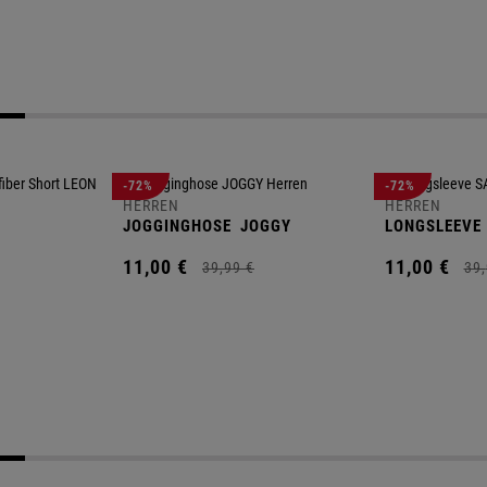
-72%
-72%
HERREN
HERREN
JOGGINGHOSE
JOGGY
LONGSLEEVE
11,
00
€
11,
00
€
39,
99
€
39,