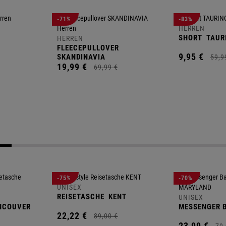
-71%
-83%
HERREN
SHORT
TAUR
HERREN
FLEECEPULLOVER
9,
95
€
SKANDINAVIA
59,
9
19,
99
€
69,
99
€
-75%
-70%
UNISEX
REISETASCHE
KENT
UNISEX
NCOUVER
MESSENGER 
22,
22
€
89,
00
€
23,
99
€
79,