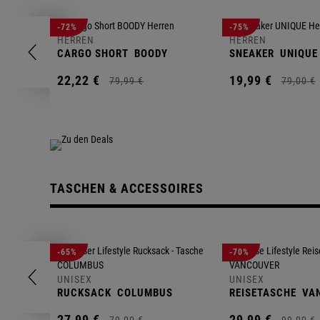
-72%
-75%
HERREN
HERREN
CARGO SHORT
BOODY
SNEAKER
UNIQUE
22,
22
€
19,
99
€
79,
99
€
79,
00
€
TASCHEN & ACCESSOIRES
-65%
-70%
UNISEX
UNISEX
RUCKSACK
COLUMBUS
REISETASCHE
VA
27,
99
€
29,
99
€
79,
00
€
99,
00
€