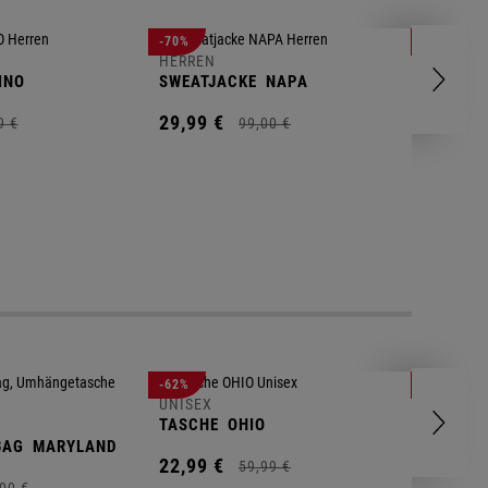
HERREN
-70%
-80%
T-SHIRT
HERREN
INO
SWEATJACKE
NAPA
9,
95
€
29,
99
€
9
€
99,
00
€
UNISEX
-62%
-25%
GYM BA
UNISEX
TASCHE
OHIO
14,
90
€
BAG
MARYLAND
22,
99
€
59,
99
€
00
€