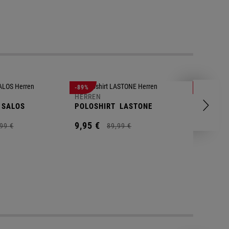
-89%
-83%
HERREN
HERREN
SALOS
POLOSHIRT
LASTONE
SHORT
T
9,
95
€
9,
95
€
99
€
89,
99
€