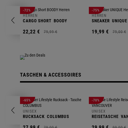
-72%
-75%
HERREN
HERREN
CARGO SHORT
BOODY
SNEAKER
UNIQUE
22,
22
€
19,
99
€
79,
99
€
79,
00
€
TASCHEN & ACCESSOIRES
-65%
-70%
UNISEX
UNISEX
RUCKSACK
COLUMBUS
REISETASCHE
VA
27,
99
€
29,
99
€
79,
00
€
99,
00
€