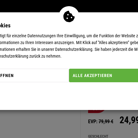
okies
MEN
11-EUR-DEALS
SUPERDEALS
gt für einzelne Datennutzungen Ihre Einwilligung, um die Funktion der Website 
rmationen zu Ihren Interessen anzuzeigen. Mit Klick auf "Alles akzeptieren" gebe
mationen erhalten Sie in unserer
Datenschutzerklärung.
Sie haben jederzeit die Mö
nschutzerklärung zurück zu nehmen.
ÖFFNEN
ALLE AKZEPTIEREN
Artikel-Nummer: 11111275
CARDIGAN 
-69%
24,
9
EVP:
79,
99
€
GESCHLECHT