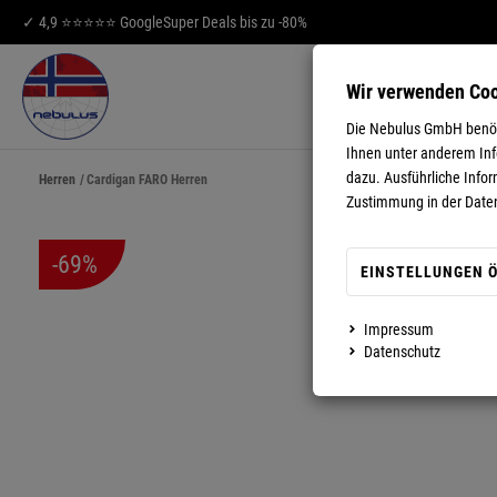
✓ 4,9 ⭐⭐⭐⭐⭐ Google
Super Deals bis zu -80%
Wir verwenden Co
HERREN
DA
Die Nebulus GmbH benöti
Ihnen unter anderem Info
dazu. Ausführliche Infor
Herren
/
Cardigan FARO Herren
Zustimmung in der Date
-69%
EINSTELLUNGEN 
Impressum
MEHR ANZEIGEN
Datenschutz