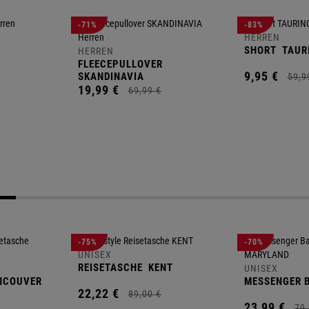
-71%
-83%
HERREN
SHORT
TAUR
HERREN
FLEECEPULLOVER
9,
95
€
SKANDINAVIA
59,
9
19,
99
€
69,
99
€
-75%
-70%
UNISEX
REISETASCHE
KENT
UNISEX
NCOUVER
MESSENGER 
22,
22
€
89,
00
€
23,
99
€
79,