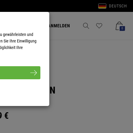
DEUTSCH
Anmelden
Merkzettel aufklappen
Warenkorb aufkla
ANMELDEN
0
zu gewährleisten und
n Sie Ihre Einwilligung
glichkeit Ihre
FARO HERREN
9
€