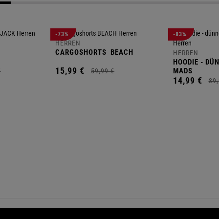
-73%
-83%
HERREN
CARGOSHORTS
BEACH
HERREN
HOODIE - DÜ
15,
99
€
MADS
€
59,
99
€
14,
99
€
89,