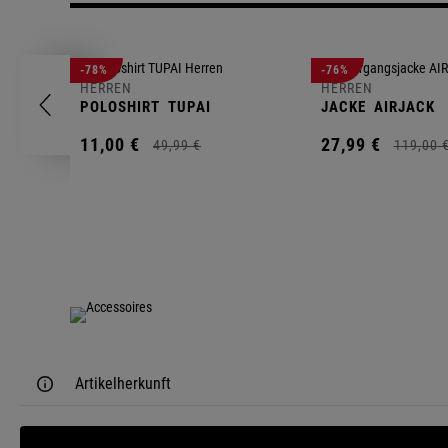
-78%
-76%
HERREN
HERREN
POLOSHIRT
TUPAI
JACKE
AIRJACK
11,
00
€
27,
99
€
49,
99
€
119,
00
Artikelherkunft