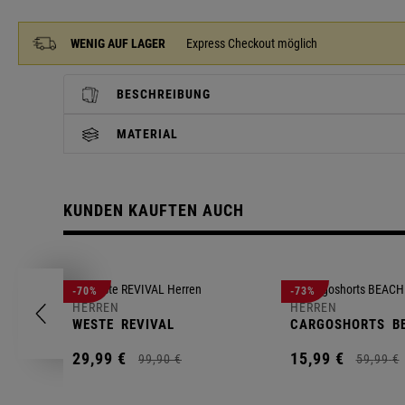
WENIG AUF LAGER
Express Checkout möglich
BESCHREIBUNG
MATERIAL
KUNDEN KAUFTEN AUCH
-70%
-73%
HERREN
HERREN
WESTE
REVIVAL
CARGOSHORTS
B
29,
99
€
15,
99
€
99,
90
€
59,
99
€