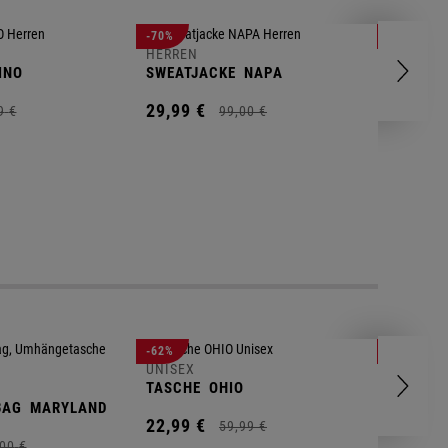
HERREN
-70%
-80%
T-SHIRT
HERREN
INO
SWEATJACKE
NAPA
9,
95
€
29,
99
€
9
€
99,
00
€
UNISEX
-62%
-25%
GYM BA
UNISEX
TASCHE
OHIO
14,
90
€
BAG
MARYLAND
22,
99
€
59,
99
€
00
€