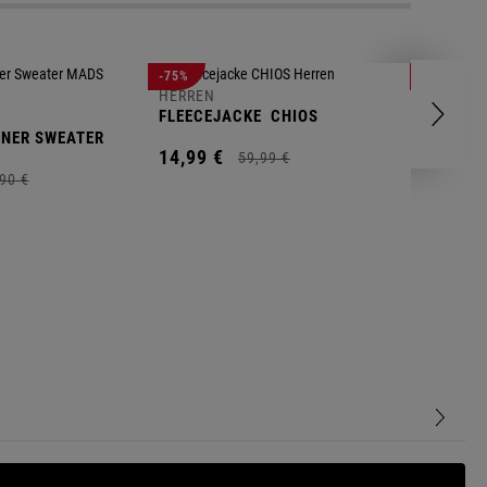
-75%
-71%
HERREN
FLEECEJACKE
CHIOS
HERREN
NNER SWEATER
FLEECEP
14,
99
€
SKANDIN
59,
99
€
19,
99
€
90
€