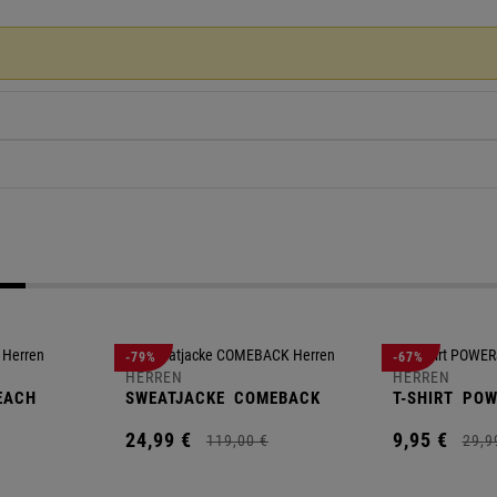
-79%
-67%
HERREN
HERREN
EACH
SWEATJACKE
COMEBACK
T-SHIRT
POW
24,
99
€
9,
95
€
119,
00
€
29,
9