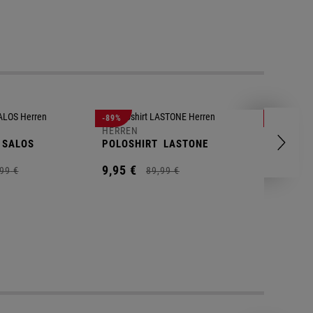
-89%
-83%
HERREN
HERREN
SALOS
POLOSHIRT
LASTONE
SHORT
T
9,
95
€
9,
95
€
99
€
89,
99
€