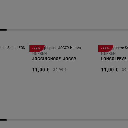
-72%
-72%
HERREN
HERREN
JOGGINGHOSE
JOGGY
LONGSLEEVE
11,
00
€
11,
00
€
39,
99
€
39,