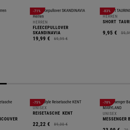
-71%
-83%
HERREN
SHORT
TAUR
HERREN
FLEECEPULLOVER
9,
95
€
SKANDINAVIA
59,
9
19,
99
€
69,
99
€
-75%
-70%
UNISEX
REISETASCHE
KENT
UNISEX
NCOUVER
MESSENGER 
22,
22
€
89,
00
€
23,
99
€
79,