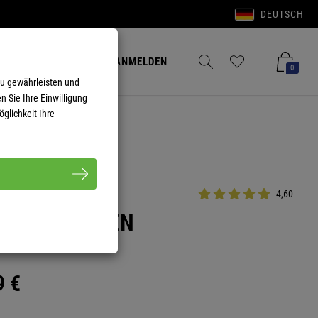
DEUTSCH
Anmelden
Merkzettel aufklappen
Warenkorb aufkla
ANMELDEN
0
zu gewährleisten und
n Sie Ihre Einwilligung
glichkeit Ihre
4,60
 ISLA HERREN
9
€