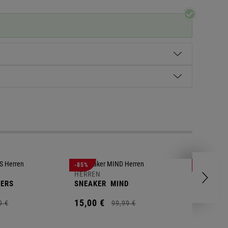
HERREN
-85%
-63%
POLOSH
HERREN
ERS
SNEAKER
MIND
11,
00
€
15,
00
€
9
€
99,
99
€