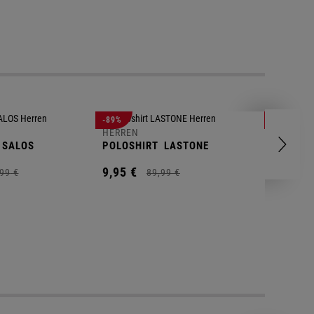
-89%
-83%
HERREN
HERREN
SALOS
POLOSHIRT
LASTONE
SHORT
T
9,
95
€
9,
95
€
99
€
89,
99
€