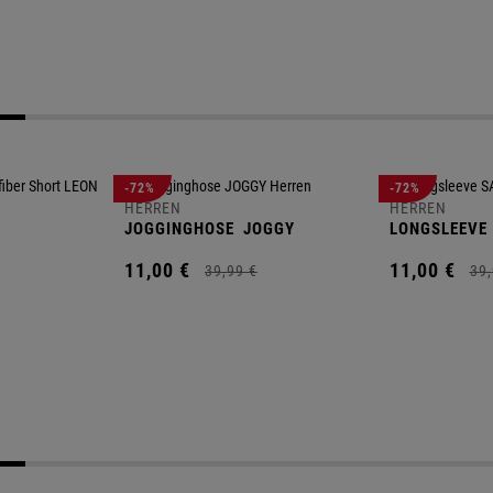
-72%
-72%
HERREN
HERREN
JOGGINGHOSE
JOGGY
LONGSLEEVE
11,
00
€
11,
00
€
39,
99
€
39,