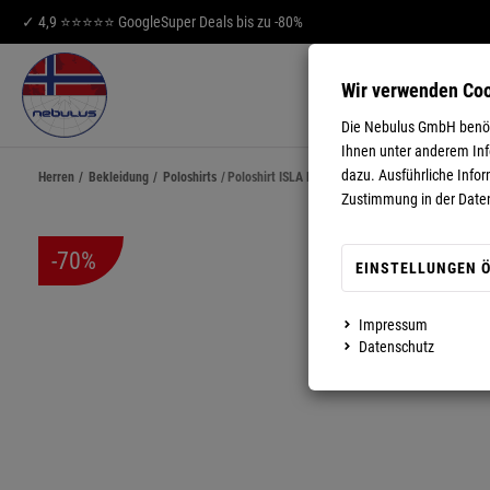
✓ 4,9 ⭐⭐⭐⭐⭐ Google
Super Deals bis zu -80%
Wir verwenden Co
HERREN
DA
Die Nebulus GmbH benöti
Ihnen unter anderem Info
dazu. Ausführliche Infor
Herren
/
Bekleidung
/
Poloshirts
/
Poloshirt ISLA Herren
Zustimmung in der Date
-70%
EINSTELLUNGEN 
Impressum
MEHR ANZEIGEN
Datenschutz