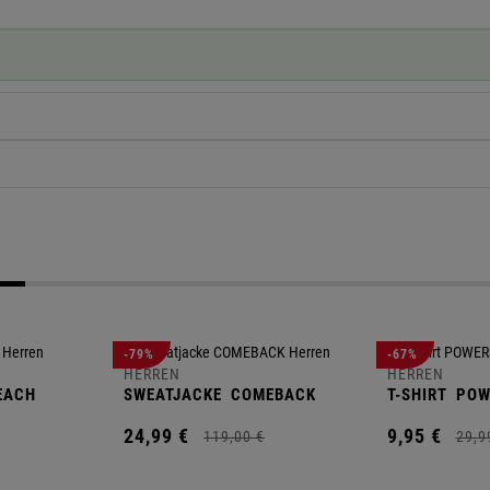
-79%
-67%
HERREN
HERREN
EACH
SWEATJACKE
COMEBACK
T-SHIRT
POW
24,
99
€
9,
95
€
119,
00
€
29,
9