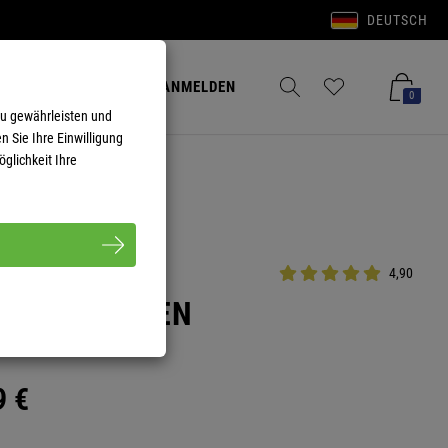
DEUTSCH
Anmelden
Merkzettel aufklappen
Warenkorb aufkla
ANMELDEN
0
zu gewährleisten und
n Sie Ihre Einwilligung
glichkeit Ihre
4,90
 VOIT HERREN
9
€