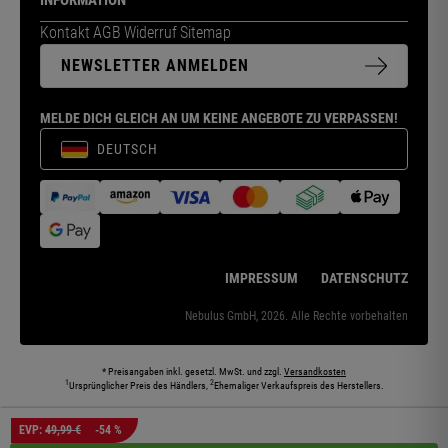
INFORMATION
Kontakt
AGB
Widerruf
Sitemap
NEWSLETTER ANMELDEN
MELDE DICH GLEICH AN UM KEINE ANGEBOTE ZU VERPASSEN!
DEUTSCH
IMPRESSUM
DATENSCHUTZ
Nebulus GmbH, 2026. Alle Rechte vorbehalten
* Preisangaben inkl. gesetzl. MwSt. und zzgl.
Versandkosten
1
2
Ursprünglicher Preis des Händlers,
Ehemaliger Verkaufspreis des Herstellers.
Die abgebildeten Models und Umgebungen können teilweise KI-generiert sein. Die
EVP:
49,99 €
-54 %
dargestellten Produkte entsprechen den angebotenen Artikeln.