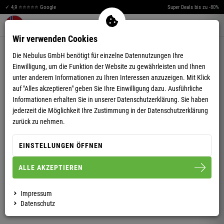
✓ 4,9 ⭐⭐⭐⭐⭐ Google
Super Deals bis zu -80%
Merkzettel aufklappen
Warenkorb aufklappen
Me
0
Wir verwenden Cookies
4,77
(210)
Die Nebulus GmbH benötigt für einzelne Datennutzungen Ihre
Einwilligung, um die Funktion der Website zu gewährleisten und Ihnen
unter anderem Informationen zu Ihren Interessen anzuzeigen. Mit Klick
auf "Alles akzeptieren" geben Sie Ihre Einwilligung dazu. Ausführliche
Informationen erhalten Sie in unserer
Datenschutzerklärung.
Sie haben
jederzeit die Möglichkeit Ihre Zustimmung in der Datenschutzerklärung
ROLLI WARMER HERREN
zurück zu nehmen.
EINSTELLUNGEN ÖFFNEN
S
M
L
XL
XXL
3XL
ALLE AKZEPTIEREN
HERREN
DAMEN
Impressum
Datenschutz