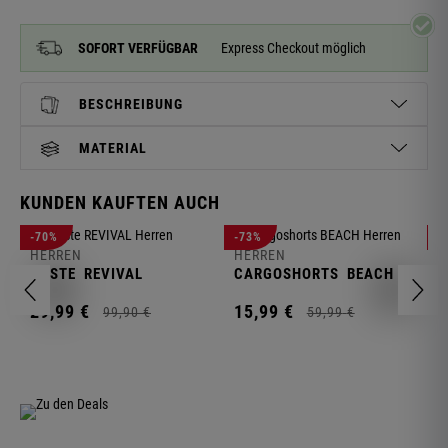
SOFORT VERFÜGBAR
Express Checkout möglich
BESCHREIBUNG
MATERIAL
KUNDEN KAUFTEN AUCH
H
-70%
-73%
-
S
HERREN
HERREN
C
WESTE
REVIVAL
CARGOSHORTS
BEACH
2
29,
99
€
15,
99
€
99,
90
€
59,
99
€