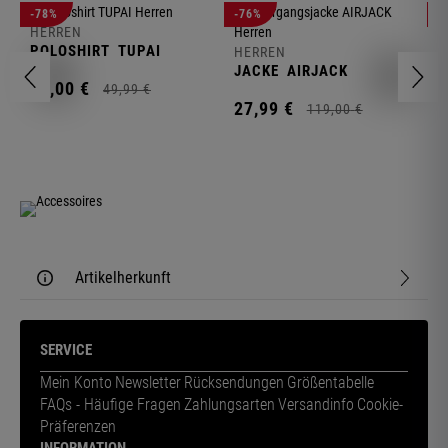
-78%
-76%
-
HERREN
H
POLOSHIRT
TUPAI
C
HERREN
JACKE
AIRJACK
11,
00
€
1
49,
99
€
27,
99
€
119,
00
€
Artikelherkunft
SERVICE
Mein Konto
Newsletter
Rücksendungen
Größentabelle
FAQs - Häufige Fragen
Zahlungsarten
Versandinfo
Cookie-
Präferenzen