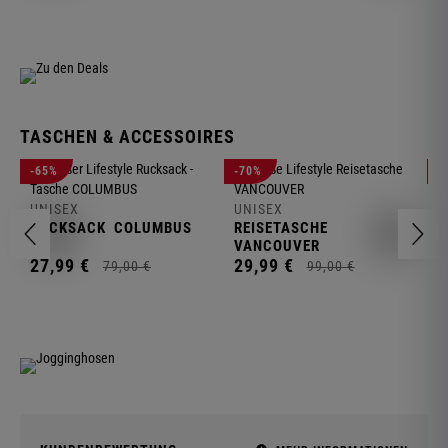
TASCHEN & ACCESSOIRES
U
-65%
-70%
-
R
UNISEX
UNISEX
2
RUCKSACK
COLUMBUS
REISETASCHE
VANCOUVER
27,
99
€
29,
99
€
79,
00
€
99,
00
€