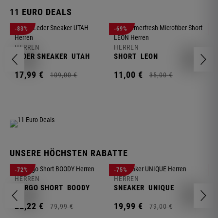
11 EURO DEALS
H
-83%
-69%
-
J
HERREN
HERREN
1
LEDER SNEAKER
UTAH
SHORT
LEON
17,
99
€
11,
00
€
109,
00
€
35,
00
€
UNSERE HÖCHSTEN RABATTE
H
-72%
-75%
-
F
HERREN
HERREN
S
CARGO SHORT
BOODY
SNEAKER
UNIQUE
1
22,
22
€
19,
99
€
79,
99
€
79,
00
€