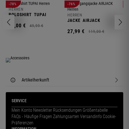
-78%
-76%
-
HERREN
H
POLOSHIRT
TUPAI
C
HERREN
JACKE
AIRJACK
11,
00
€
1
49,
99
€
27,
99
€
119,
00
€
Artikelherkunft
SERVICE
Mein Konto
Newsletter
Rücksendungen
Größentabelle
FAQs - Häufige Fragen
Zahlungsarten
Versandinfo
Cookie-
Präferenzen