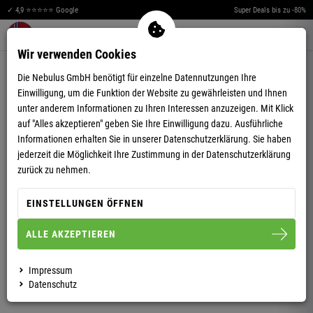
✓ 4,9 ⭐⭐⭐⭐⭐ Google
Super Deals bis zu -80%
Merkzettel aufklappen
Warenkorb aufklappen
Me
0
Wir verwenden Cookies
4,77
(210)
Die Nebulus GmbH benötigt für einzelne Datennutzungen Ihre
Einwilligung, um die Funktion der Website zu gewährleisten und Ihnen
unter anderem Informationen zu Ihren Interessen anzuzeigen. Mit Klick
auf "Alles akzeptieren" geben Sie Ihre Einwilligung dazu. Ausführliche
Informationen erhalten Sie in unserer
Datenschutzerklärung.
Sie haben
jederzeit die Möglichkeit Ihre Zustimmung in der Datenschutzerklärung
ROLLI WARMER HERREN
zurück zu nehmen.
EINSTELLUNGEN ÖFFNEN
S
M
L
XL
XXL
3XL
ALLE AKZEPTIEREN
HERREN
DAMEN
Impressum
Datenschutz