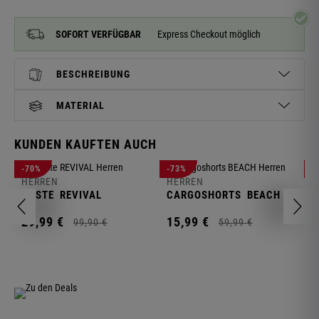
SOFORT VERFÜGBAR
Express Checkout möglich
BESCHREIBUNG
MATERIAL
KUNDEN KAUFTEN AUCH
H
-70%
-73%
-
S
HERREN
HERREN
C
WESTE
REVIVAL
CARGOSHORTS
BEACH
2
29,
99
€
15,
99
€
99,
90
€
59,
99
€