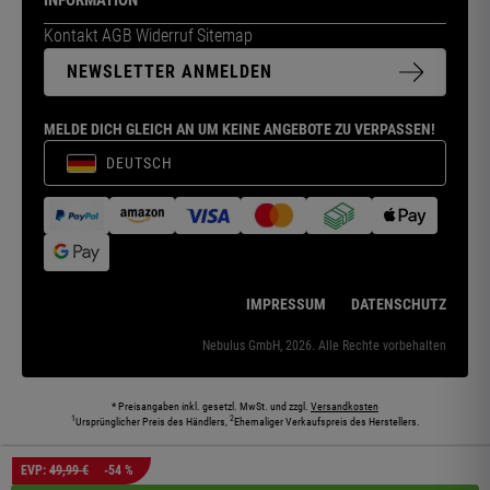
INFORMATION
Kontakt
AGB
Widerruf
Sitemap
NEWSLETTER ANMELDEN
MELDE DICH GLEICH AN UM KEINE ANGEBOTE ZU VERPASSEN!
DEUTSCH
IMPRESSUM
DATENSCHUTZ
Nebulus GmbH, 2026. Alle Rechte vorbehalten
* Preisangaben inkl. gesetzl. MwSt. und zzgl.
Versandkosten
1
2
Ursprünglicher Preis des Händlers,
Ehemaliger Verkaufspreis des Herstellers.
Die abgebildeten Models und Umgebungen können teilweise KI-generiert sein. Die
EVP:
49,99 €
-54 %
dargestellten Produkte entsprechen den angebotenen Artikeln.