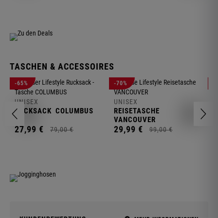
TASCHEN & ACCESSOIRES
U
-65%
-70%
-
R
UNISEX
UNISEX
2
RUCKSACK
COLUMBUS
REISETASCHE
VANCOUVER
27,
99
€
29,
99
€
79,
00
€
99,
00
€