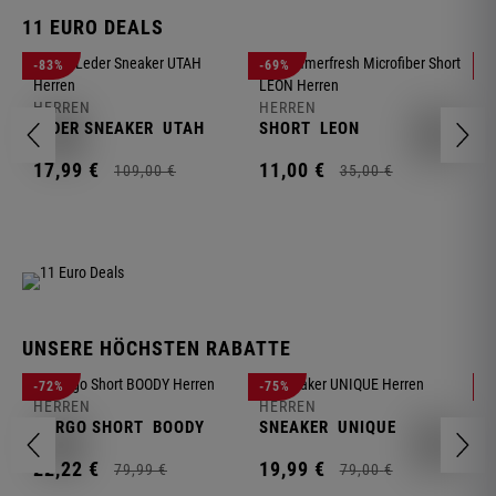
11 EURO DEALS
H
-83%
-69%
-
J
HERREN
HERREN
1
LEDER SNEAKER
UTAH
SHORT
LEON
17,
99
€
11,
00
€
109,
00
€
35,
00
€
UNSERE HÖCHSTEN RABATTE
H
-72%
-75%
-
F
HERREN
HERREN
S
CARGO SHORT
BOODY
SNEAKER
UNIQUE
1
22,
22
€
19,
99
€
79,
99
€
79,
00
€