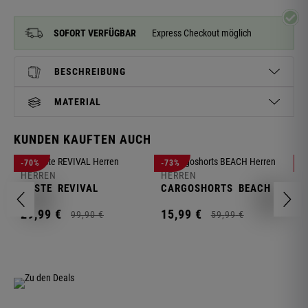
SOFORT VERFÜGBAR
Express Checkout möglich
BESCHREIBUNG
MATERIAL
KUNDEN KAUFTEN AUCH
H
-70%
-73%
-
S
HERREN
HERREN
C
WESTE
REVIVAL
CARGOSHORTS
BEACH
2
29,
99
€
15,
99
€
99,
90
€
59,
99
€