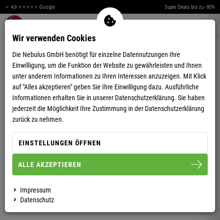
✓ 4,9 ⭐⭐⭐⭐⭐ Google
Super Deals bis zu -80%
Merkzettel aufklappen
Warenkorb aufklappen
Me
0
Wir verwenden Cookies
5,00
(9)
Die Nebulus GmbH benötigt für einzelne Datennutzungen Ihre
Einwilligung, um die Funktion der Website zu gewährleisten und Ihnen
unter anderem Informationen zu Ihren Interessen anzuzeigen. Mit Klick
auf "Alles akzeptieren" geben Sie Ihre Einwilligung dazu. Ausführliche
Informationen erhalten Sie in unserer
Datenschutzerklärung.
Sie haben
jederzeit die Möglichkeit Ihre Zustimmung in der Datenschutzerklärung
T-SHIRT CORVIN HERREN
zurück zu nehmen.
EINSTELLUNGEN ÖFFNEN
S
M
L
XL
XXL
ALLE AKZEPTIEREN
HERREN
Impressum
Datenschutz