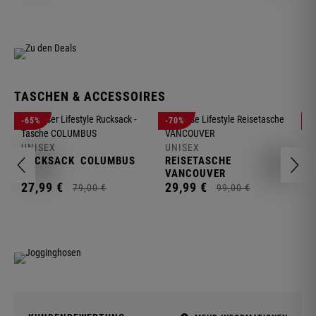
TASCHEN & ACCESSOIRES
U
-65%
-70%
-
R
UNISEX
UNISEX
2
RUCKSACK
COLUMBUS
REISETASCHE
VANCOUVER
27,
99
€
29,
99
€
79,
00
€
99,
00
€