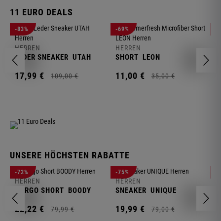
11 EURO DEALS
H
-83%
-69%
-
J
HERREN
HERREN
1
LEDER SNEAKER
UTAH
SHORT
LEON
17,
99
€
11,
00
€
109,
00
€
35,
00
€
UNSERE HÖCHSTEN RABATTE
H
-72%
-75%
-
F
HERREN
HERREN
S
CARGO SHORT
BOODY
SNEAKER
UNIQUE
1
22,
22
€
19,
99
€
79,
99
€
79,
00
€