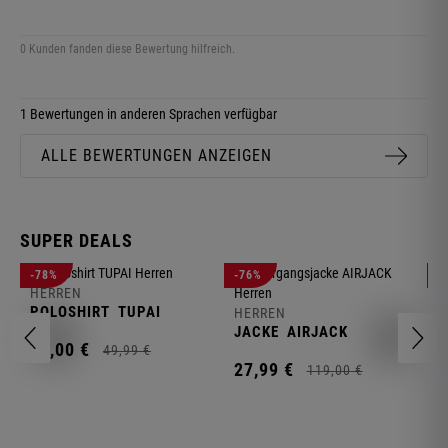
0 Kunden fanden diese Bewertung hilfreich.
1 Bewertungen in anderen Sprachen verfügbar
ALLE BEWERTUNGEN ANZEIGEN
SUPER DEALS
-78%
-76%
-
HERREN
H
POLOSHIRT
TUPAI
C
HERREN
JACKE
AIRJACK
11,
00
€
1
49,
99
€
27,
99
€
119,
00
€