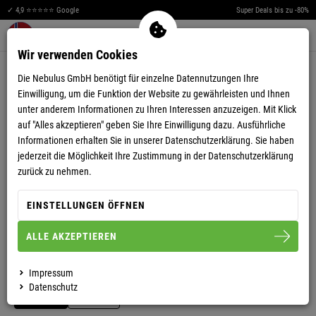
✓ 4,9 ⭐⭐⭐⭐⭐ Google
Super Deals bis zu -80%
Men
Merkzettel aufklappen
Warenkorb aufklappen
0
Wir verwenden Cookies
4,76
(189)
Die Nebulus GmbH benötigt für einzelne Datennutzungen Ihre
Einwilligung, um die Funktion der Website zu gewährleisten und Ihnen
unter anderem Informationen zu Ihren Interessen anzuzeigen. Mit Klick
auf "Alles akzeptieren" geben Sie Ihre Einwilligung dazu. Ausführliche
Informationen erhalten Sie in unserer
Datenschutzerklärung.
Sie haben
jederzeit die Möglichkeit Ihre Zustimmung in der Datenschutzerklärung
VIDEO ANSEHEN
zurück zu nehmen.
WINTERJACKE TANNO HERREN
EINSTELLUNGEN ÖFFNEN
ALLE AKZEPTIEREN
S
M
L
XL
XXL
3XL
Impressum
Datenschutz
HERREN
DAMEN