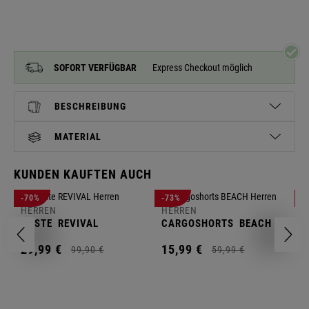
SOFORT VERFÜGBAR
Express Checkout möglich
BESCHREIBUNG
MATERIAL
KUNDEN KAUFTEN AUCH
H
-70%
-73%
-
S
HERREN
HERREN
C
WESTE
REVIVAL
CARGOSHORTS
BEACH
2
29,
99
€
15,
99
€
99,
90
€
59,
99
€