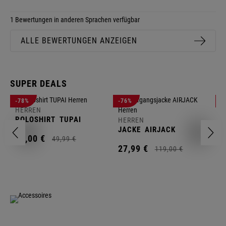
1 Bewertungen in anderen Sprachen verfügbar
ALLE BEWERTUNGEN ANZEIGEN
SUPER DEALS
-78%
-76%
-
HERREN
H
POLOSHIRT
TUPAI
C
HERREN
JACKE
AIRJACK
11,
00
€
1
49,
99
€
27,
99
€
119,
00
€