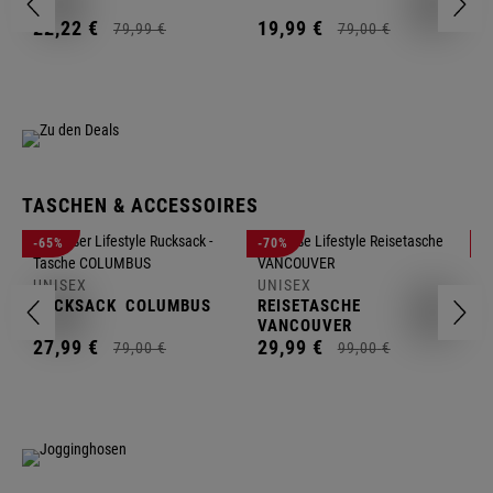
1
22,
22
€
19,
99
€
79,
99
€
79,
00
€
TASCHEN & ACCESSOIRES
U
-65%
-70%
-
R
UNISEX
UNISEX
2
RUCKSACK
COLUMBUS
REISETASCHE
VANCOUVER
27,
99
€
29,
99
€
79,
00
€
99,
00
€