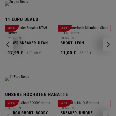
11 EURO DEALS
H
-83%
-69%
-
J
HERREN
HERREN
1
LEDER SNEAKER
UTAH
SHORT
LEON
17,
99
€
11,
00
€
109,
00
€
35,
00
€
UNSERE HÖCHSTEN RABATTE
H
-72%
-75%
-
F
HERREN
HERREN
S
CARGO SHORT
BOODY
SNEAKER
UNIQUE