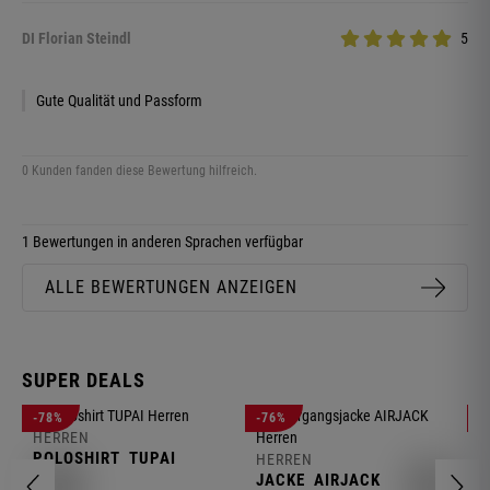
DI Florian Steindl
5
Gute Qualität und Passform
0 Kunden fanden diese Bewertung hilfreich.
1 Bewertungen in anderen Sprachen verfügbar
ALLE BEWERTUNGEN ANZEIGEN
SUPER DEALS
-78%
-76%
-
HERREN
H
POLOSHIRT
TUPAI
C
HERREN
JACKE
AIRJACK