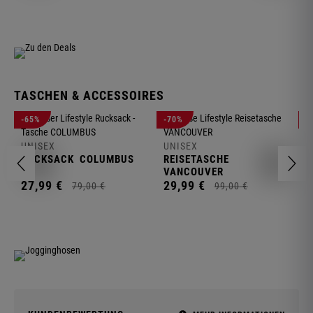
TASCHEN & ACCESSOIRES
U
-65%
-70%
-
R
UNISEX
UNISEX
2
RUCKSACK
COLUMBUS
REISETASCHE
VANCOUVER
27,
99
€
29,
99
€
79,
00
€
99,
00
€