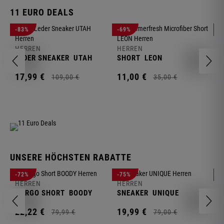
11 EURO DEALS
H
-83%
-69%
-
J
HERREN
HERREN
1
LEDER SNEAKER
UTAH
SHORT
LEON
17,
99
€
11,
00
€
109,
00
€
35,
00
€
UNSERE HÖCHSTEN RABATTE
H
-72%
-75%
-
F
HERREN
HERREN
S
CARGO SHORT
BOODY
SNEAKER
UNIQUE
1
22,
22
€
19,
99
€
79,
99
€
79,
00
€