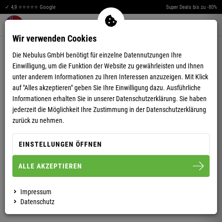
✓ 4,9 ⭐⭐⭐⭐⭐ Google
Super Deals bis zu -80%
Merkzettel aufklappen
Warenkorb aufklappen
Me
0
Wir verwenden Cookies
4,80
(54)
Die Nebulus GmbH benötigt für einzelne Datennutzungen Ihre
Einwilligung, um die Funktion der Website zu gewährleisten und Ihnen
unter anderem Informationen zu Ihren Interessen anzuzeigen. Mit Klick
auf "Alles akzeptieren" geben Sie Ihre Einwilligung dazu. Ausführliche
Informationen erhalten Sie in unserer
Datenschutzerklärung.
Sie haben
jederzeit die Möglichkeit Ihre Zustimmung in der Datenschutzerklärung
POLOSHIRT SHIP HERREN
zurück zu nehmen.
EINSTELLUNGEN ÖFFNEN
S
M
L
XL
XXL
ALLE AKZEPTIEREN
HERREN
Impressum
Datenschutz