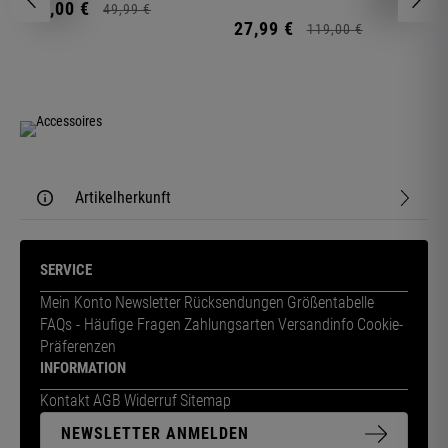
11,
00
€
1
49,
99
€
27,
99
€
119,
00
€
Artikelherkunft
SERVICE
Mein Konto
Newsletter
Rücksendungen
Größentabelle
FAQs - Häufige Fragen
Zahlungsarten
Versandinfo
Cookie-
Präferenzen
INFORMATION
Kontakt
AGB
Widerruf
Sitemap
NEWSLETTER ANMELDEN