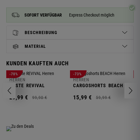
SOFORT VERFÜGBAR
Express Checkout möglich
BESCHREIBUNG
MATERIAL
KUNDEN KAUFTEN AUCH
H
-70%
-73%
-
S
HERREN
HERREN
C
WESTE
REVIVAL
CARGOSHORTS
BEACH
2
29,
99
€
15,
99
€
99,
90
€
59,
99
€