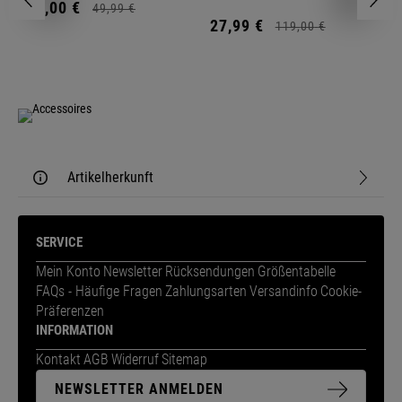
11,
00
€
1
49,
99
€
27,
99
€
119,
00
€
Artikelherkunft
SERVICE
Mein Konto
Newsletter
Rücksendungen
Größentabelle
FAQs - Häufige Fragen
Zahlungsarten
Versandinfo
Cookie-
Präferenzen
INFORMATION
Kontakt
AGB
Widerruf
Sitemap
NEWSLETTER ANMELDEN