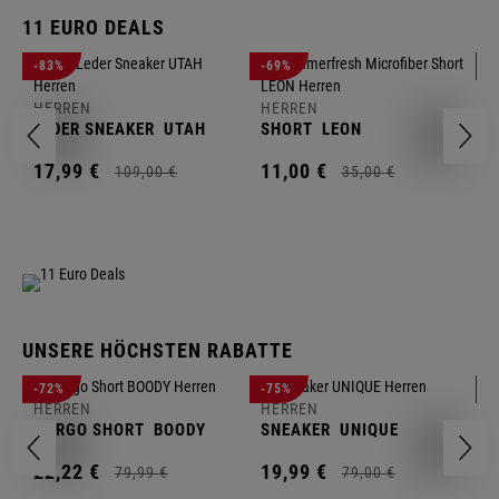
11 EURO DEALS
H
-83%
-69%
-
J
HERREN
HERREN
1
LEDER SNEAKER
UTAH
SHORT
LEON
17,
99
€
11,
00
€
109,
00
€
35,
00
€
UNSERE HÖCHSTEN RABATTE
H
-72%
-75%
-
F
HERREN
HERREN
S
CARGO SHORT
BOODY
SNEAKER
UNIQUE
1
22,
22
€
19,
99
€
79,
99
€
79,
00
€