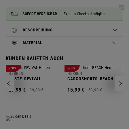
SOFORT VERFÜGBAR
Express Checkout möglich
BESCHREIBUNG
MATERIAL
KUNDEN KAUFTEN AUCH
H
-70%
-73%
-
S
HERREN
HERREN
C
WESTE
REVIVAL
CARGOSHORTS
BEACH
2
29,
99
€
15,
99
€
99,
90
€
59,
99
€