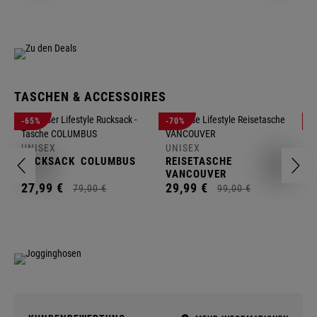
TASCHEN & ACCESSOIRES
U
-65%
-70%
-
R
UNISEX
UNISEX
2
RUCKSACK
COLUMBUS
REISETASCHE
VANCOUVER
27,
99
€
29,
99
€
79,
00
€
99,
00
€