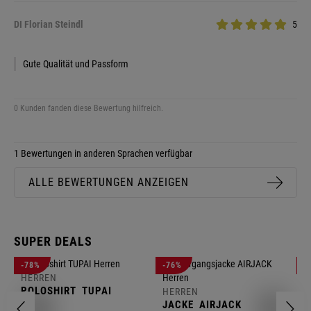
DI Florian Steindl
5
Gute Qualität und Passform
0 Kunden fanden diese Bewertung hilfreich.
1 Bewertungen in anderen Sprachen verfügbar
ALLE BEWERTUNGEN ANZEIGEN
SUPER DEALS
-78%
-76%
-
HERREN
H
POLOSHIRT
TUPAI
C
HERREN
JACKE
AIRJACK