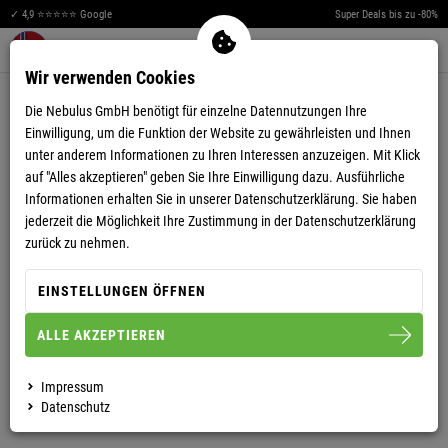
✓ 4,9 ⭐⭐⭐⭐⭐ Google
Super Deals bis zu -80%
Men
Merkzettel aufklappen
Warenkorb aufklappen
0
Wir verwenden Cookies
4,80
(54)
Die Nebulus GmbH benötigt für einzelne Datennutzungen Ihre
Einwilligung, um die Funktion der Website zu gewährleisten und Ihnen
unter anderem Informationen zu Ihren Interessen anzuzeigen. Mit Klick
auf "Alles akzeptieren" geben Sie Ihre Einwilligung dazu. Ausführliche
Informationen erhalten Sie in unserer
Datenschutzerklärung.
Sie haben
jederzeit die Möglichkeit Ihre Zustimmung in der Datenschutzerklärung
POLOSHIRT SHIP HERREN
zurück zu nehmen.
EINSTELLUNGEN ÖFFNEN
S
M
L
XL
XXL
ALLE AKZEPTIEREN
HERREN
Impressum
Datenschutz