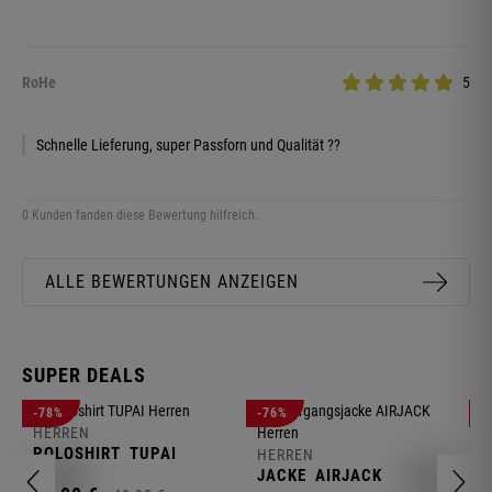
RoHe
5
Schnelle Lieferung, super Passforn und Qualität ??
0 Kunden fanden diese Bewertung hilfreich.
ALLE BEWERTUNGEN ANZEIGEN
SUPER DEALS
-78%
-76%
-
HERREN
H
POLOSHIRT
TUPAI
C
HERREN
JACKE
AIRJACK