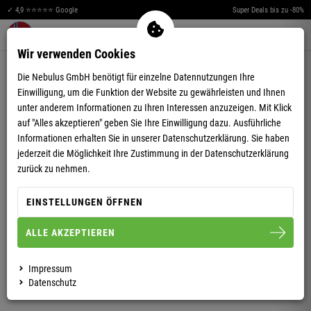
✓ 4,9 ⭐⭐⭐⭐⭐ Google
Super Deals bis zu -80%
Merkzettel aufklappen
Warenkorb aufklappen
Me
0
Wir verwenden Cookies
5,00
(21)
Die Nebulus GmbH benötigt für einzelne Datennutzungen Ihre
Einwilligung, um die Funktion der Website zu gewährleisten und Ihnen
unter anderem Informationen zu Ihren Interessen anzuzeigen. Mit Klick
auf "Alles akzeptieren" geben Sie Ihre Einwilligung dazu. Ausführliche
Informationen erhalten Sie in unserer
Datenschutzerklärung.
Sie haben
jederzeit die Möglichkeit Ihre Zustimmung in der Datenschutzerklärung
SHORT HUMEUR HERREN
zurück zu nehmen.
EINSTELLUNGEN ÖFFNEN
M
L
XL
XXL
3XL
ALLE AKZEPTIEREN
HERREN
Impressum
Datenschutz