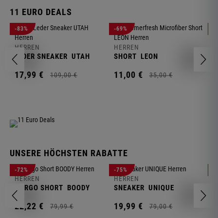
11 EURO DEALS
H
-83%
-69%
-
J
HERREN
HERREN
1
LEDER SNEAKER
UTAH
SHORT
LEON
17,
99
€
11,
00
€
109,
00
€
35,
00
€
UNSERE HÖCHSTEN RABATTE
H
-72%
-75%
-
F
HERREN
HERREN
S
CARGO SHORT
BOODY
SNEAKER
UNIQUE
1
22,
22
€
19,
99
€
79,
99
€
79,
00
€