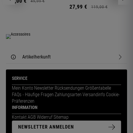
11,
00
€
1
49,
99
€
27,
99
€
119,
00
€
Artikelherkunft
SERVICE
Mein Konto
Newsletter
Rücksendungen
Größentabelle
FAQs - Häufige Fragen
Zahlungsarten
Versandinfo
Cookie-
Präferenzen
INFORMATION
Kontakt
AGB
Widerruf
Sitemap
NEWSLETTER ANMELDEN