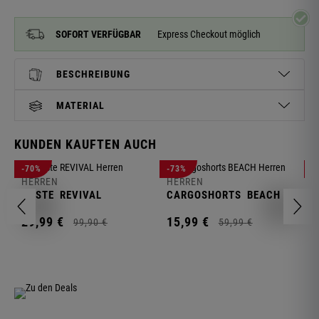
SOFORT VERFÜGBAR
Express Checkout möglich
BESCHREIBUNG
MATERIAL
KUNDEN KAUFTEN AUCH
H
-70%
-73%
-
S
HERREN
HERREN
C
WESTE
REVIVAL
CARGOSHORTS
BEACH
2
29,
99
€
15,
99
€
99,
90
€
59,
99
€