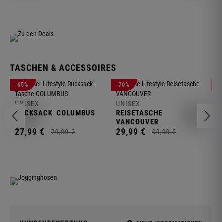
TASCHEN & ACCESSOIRES
U
-65%
-70%
-
R
UNISEX
UNISEX
2
RUCKSACK
COLUMBUS
REISETASCHE
VANCOUVER
27,
99
€
29,
99
€
79,
00
€
99,
00
€