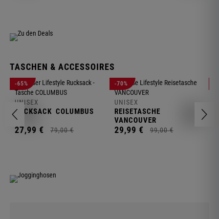
TASCHEN & ACCESSOIRES
U
-65%
-70%
-
R
UNISEX
UNISEX
2
RUCKSACK
COLUMBUS
REISETASCHE
VANCOUVER
27,
99
€
29,
99
€
79,
00
€
99,
00
€