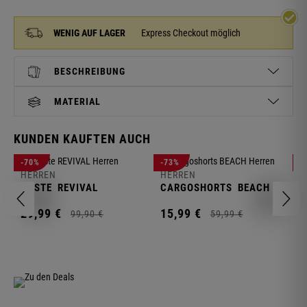
WENIG AUF LAGER
Express Checkout möglich
BESCHREIBUNG
MATERIAL
KUNDEN KAUFTEN AUCH
H
-70%
-73%
-
S
HERREN
HERREN
C
WESTE
REVIVAL
CARGOSHORTS
BEACH
2
29,
99
€
15,
99
€
99,
90
€
59,
99
€