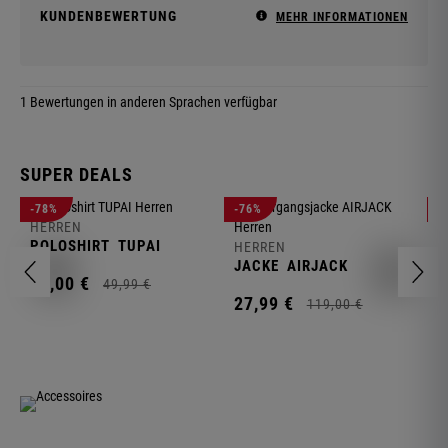
KUNDENBEWERTUNG
MEHR INFORMATIONEN
1 Bewertungen in anderen Sprachen verfügbar
SUPER DEALS
-78%
-76%
-
HERREN
H
POLOSHIRT
TUPAI
C
HERREN
JACKE
AIRJACK
11,
00
€
1
49,
99
€
27,
99
€
119,
00
€