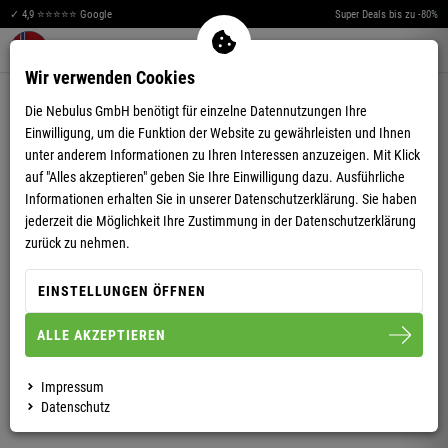
✓ 4,9 ⭐⭐⭐⭐⭐ Google
Super Deals bis zu -80%
Merkzettel aufklappen
Warenkorb aufklappen
Me
0
Wir verwenden Cookies
5,00
(2)
Die Nebulus GmbH benötigt für einzelne Datennutzungen Ihre
Einwilligung, um die Funktion der Website zu gewährleisten und Ihnen
unter anderem Informationen zu Ihren Interessen anzuzeigen. Mit Klick
auf "Alles akzeptieren" geben Sie Ihre Einwilligung dazu. Ausführliche
Informationen erhalten Sie in unserer
Datenschutzerklärung.
Sie haben
jederzeit die Möglichkeit Ihre Zustimmung in der Datenschutzerklärung
SUMMERFRESH BAUMWOLL SHORT BEN HERREN
zurück zu nehmen.
EINSTELLUNGEN ÖFFNEN
S
M
ALLE AKZEPTIEREN
HERREN
Impressum
Datenschutz