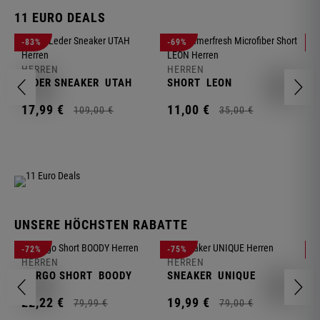
11 EURO DEALS
H
-83%
-69%
-
J
HERREN
HERREN
1
LEDER SNEAKER
UTAH
SHORT
LEON
17,
99
€
11,
00
€
109,
00
€
35,
00
€
UNSERE HÖCHSTEN RABATTE
H
-72%
-75%
-
F
HERREN
HERREN
S
CARGO SHORT
BOODY
SNEAKER
UNIQUE
1
22,
22
€
19,
99
€
79,
99
€
79,
00
€