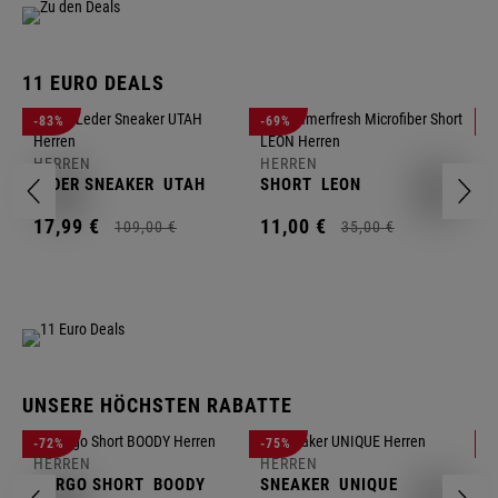
11 EURO DEALS
H
-83%
-69%
-
J
HERREN
HERREN
1
LEDER SNEAKER
UTAH
SHORT
LEON
17,
99
€
11,
00
€
109,
00
€
35,
00
€
UNSERE HÖCHSTEN RABATTE
H
-72%
-75%
-
F
HERREN
HERREN
S
CARGO SHORT
BOODY
SNEAKER
UNIQUE