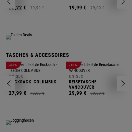
1
22,
22
€
19,
99
€
79,
99
€
79,
00
€
TASCHEN & ACCESSOIRES
U
-65%
-70%
-
R
UNISEX
UNISEX
2
RUCKSACK
COLUMBUS
REISETASCHE
VANCOUVER
27,
99
€
29,
99
€
79,
00
€
99,
00
€