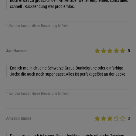
noch etwas zu gross.Ich den Artikel aber weiter empfehlen, sonst alles
schnell , Rücksendung war problemlos.
1 Kunden fanden diese Bewertung hilfreich.
Jan Hammer
5
Endlich mal nicht eine Schwarze,Graue,Dunkelgrüne oder einfarbige
Jacke die auch noch super passt.Alles ist perfekt gelöst an der Jacke.
1 Kunden fanden diese Bewertung hilfreich.
Amazon Kunde
3
Die Jacke an sich ist super. Super funktional, viele nützliche Taschen,