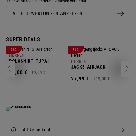
13 Bewertungen in anderen Sprachen verfügbar
ALLE BEWERTUNGEN ANZEIGEN
SUPER DEALS
-78%
-76%
-
HERREN
H
POLOSHIRT
TUPAI
C
HERREN
JACKE
AIRJACK
11,
00
€
1
49,
99
€
27,
99
€
119,
00
€
Artikelherkunft