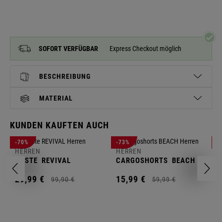
SOFORT VERFÜGBAR
Express Checkout möglich
BESCHREIBUNG
MATERIAL
KUNDEN KAUFTEN AUCH
H
-70%
-73%
-
S
HERREN
HERREN
C
WESTE
REVIVAL
CARGOSHORTS
BEACH
2
29,
99
€
15,
99
€
99,
90
€
59,
99
€