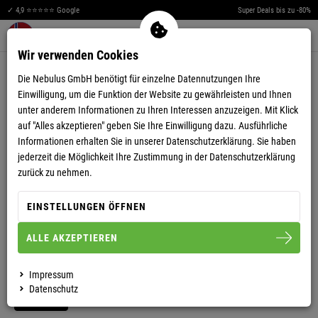
✓ 4,9 ⭐⭐⭐⭐⭐ Google
Super Deals bis zu -80%
Men
Merkzettel aufklappen
Warenkorb aufklappen
0
Wir verwenden Cookies
4,67
(54)
Die Nebulus GmbH benötigt für einzelne Datennutzungen Ihre
Einwilligung, um die Funktion der Website zu gewährleisten und Ihnen
unter anderem Informationen zu Ihren Interessen anzuzeigen. Mit Klick
auf "Alles akzeptieren" geben Sie Ihre Einwilligung dazu. Ausführliche
Informationen erhalten Sie in unserer
Datenschutzerklärung.
Sie haben
jederzeit die Möglichkeit Ihre Zustimmung in der Datenschutzerklärung
VIDEO ANSEHEN
zurück zu nehmen.
SKIJACKE MAESTRO SKI HERREN
EINSTELLUNGEN ÖFFNEN
ALLE AKZEPTIEREN
M
L
XL
XXL
3XL
Impressum
Datenschutz
HERREN