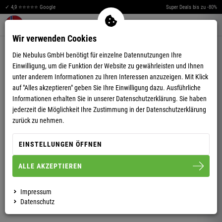
✓ 4,9 ⭐⭐⭐⭐⭐ Google
Super Deals bis zu -80%
Merkzettel aufklappen
Warenkorb aufklappen
Me
0
Wir verwenden Cookies
4,89
(9)
Die Nebulus GmbH benötigt für einzelne Datennutzungen Ihre
Einwilligung, um die Funktion der Website zu gewährleisten und Ihnen
unter anderem Informationen zu Ihren Interessen anzuzeigen. Mit Klick
auf "Alles akzeptieren" geben Sie Ihre Einwilligung dazu. Ausführliche
Informationen erhalten Sie in unserer
Datenschutzerklärung.
Sie haben
jederzeit die Möglichkeit Ihre Zustimmung in der Datenschutzerklärung
SOFTSHELL SKIJACKE VIGGO HERREN
zurück zu nehmen.
EINSTELLUNGEN ÖFFNEN
S
M
L
XL
XXL
ALLE AKZEPTIEREN
HERREN
Impressum
Datenschutz