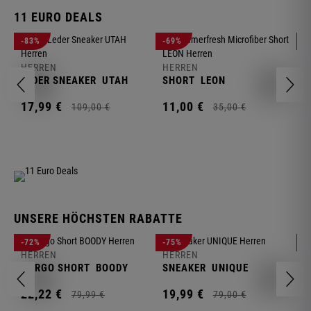
11 EURO DEALS
H
-83%
-69%
-
J
HERREN
HERREN
1
LEDER SNEAKER
UTAH
SHORT
LEON
17,
99
€
11,
00
€
109,
00
€
35,
00
€
UNSERE HÖCHSTEN RABATTE
H
-72%
-75%
-
F
HERREN
HERREN
S
CARGO SHORT
BOODY
SNEAKER
UNIQUE
1
22,
22
€
19,
99
€
79,
99
€
79,
00
€