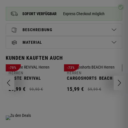
SOFORT VERFÜGBAR
Express Checkout möglich
BESCHREIBUNG
MATERIAL
KUNDEN KAUFTEN AUCH
H
-70%
-73%
-
S
HERREN
HERREN
C
WESTE
REVIVAL
CARGOSHORTS
BEACH
2
29,
99
€
15,
99
€
99,
90
€
59,
99
€