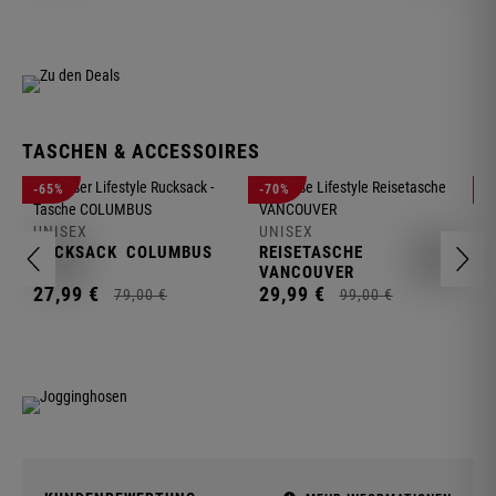
TASCHEN & ACCESSOIRES
U
-65%
-70%
-
R
UNISEX
UNISEX
2
RUCKSACK
COLUMBUS
REISETASCHE
VANCOUVER
27,
99
€
29,
99
€
79,
00
€
99,
00
€