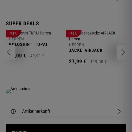
SUPER DEALS
-78%
-76%
-
HERREN
H
POLOSHIRT
TUPAI
C
HERREN
JACKE
AIRJACK
11,
00
€
1
49,
99
€
27,
99
€
119,
00
€
Artikelherkunft