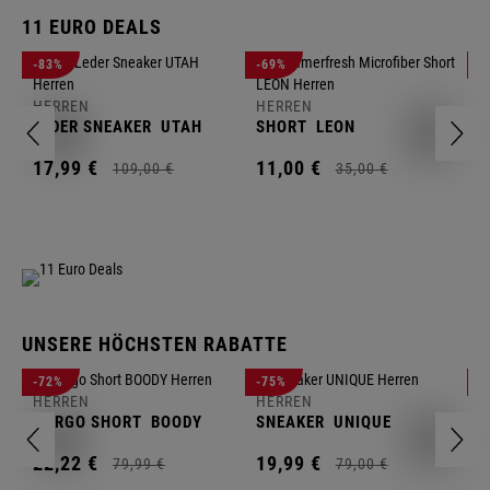
11 EURO DEALS
H
-83%
-69%
-
J
HERREN
HERREN
1
LEDER SNEAKER
UTAH
SHORT
LEON
17,
99
€
11,
00
€
109,
00
€
35,
00
€
UNSERE HÖCHSTEN RABATTE
H
-72%
-75%
-
F
HERREN
HERREN
S
CARGO SHORT
BOODY
SNEAKER
UNIQUE
1
22,
22
€
19,
99
€
79,
99
€
79,
00
€