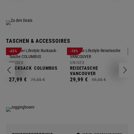
TASCHEN & ACCESSOIRES
U
-65%
-70%
-
R
UNISEX
UNISEX
2
RUCKSACK
COLUMBUS
REISETASCHE
VANCOUVER
27,
99
€
29,
99
€
79,
00
€
99,
00
€