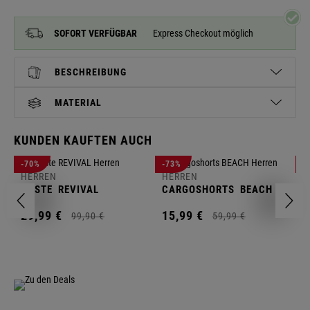
SOFORT VERFÜGBAR
Express Checkout möglich
BESCHREIBUNG
MATERIAL
KUNDEN KAUFTEN AUCH
H
-70%
-73%
-
S
HERREN
HERREN
C
WESTE
REVIVAL
CARGOSHORTS
BEACH
2
29,
99
€
15,
99
€
99,
90
€
59,
99
€