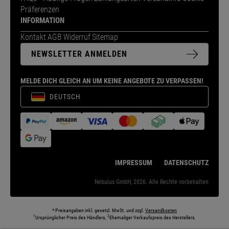
Präferenzen
INFORMATION
Kontakt
AGB
Widerruf
Sitemap
NEWSLETTER ANMELDEN
MELDE DICH GLEICH AN UM KEINE ANGEBOTE ZU VERPASSEN!
DEUTSCH
IMPRESSUM
DATENSCHUTZ
Nebulus GmbH, 2026. Alle Rechte vorbehalten
* Preisangaben inkl. gesetzl. MwSt. und zzgl.
Versandkosten
1
2
Ursprünglicher Preis des Händlers,
Ehemaliger Verkaufspreis des Herstellers.