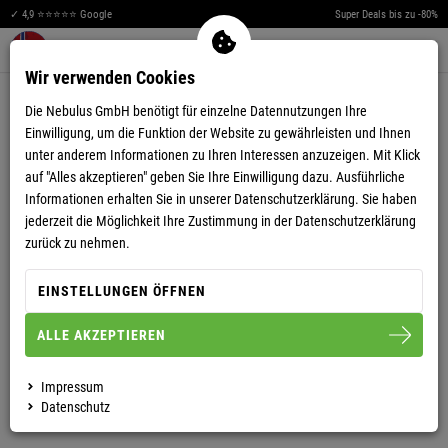
✓ 4,9 ⭐⭐⭐⭐⭐ Google
Super Deals bis zu -80%
Men
Merkzettel aufklappen
Warenkorb aufklappen
0
Wir verwenden Cookies
4,84
(25)
Die Nebulus GmbH benötigt für einzelne Datennutzungen Ihre
Einwilligung, um die Funktion der Website zu gewährleisten und Ihnen
unter anderem Informationen zu Ihren Interessen anzuzeigen. Mit Klick
auf "Alles akzeptieren" geben Sie Ihre Einwilligung dazu. Ausführliche
Informationen erhalten Sie in unserer
Datenschutzerklärung.
Sie haben
jederzeit die Möglichkeit Ihre Zustimmung in der Datenschutzerklärung
SUMMERFRESH POLOSHIRT KEYS HERREN
zurück zu nehmen.
EINSTELLUNGEN ÖFFNEN
S
M
L
XL
XXL
ALLE AKZEPTIEREN
HERREN
Impressum
Datenschutz