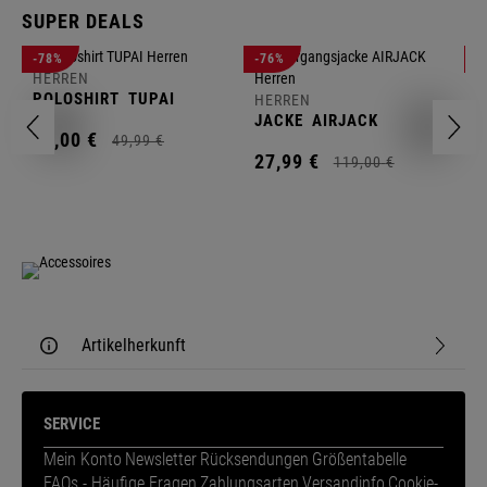
SUPER DEALS
-78%
-76%
-
HERREN
H
POLOSHIRT
TUPAI
C
HERREN
JACKE
AIRJACK
11,
00
€
1
49,
99
€
27,
99
€
119,
00
€
Artikelherkunft
SERVICE
Mein Konto
Newsletter
Rücksendungen
Größentabelle
FAQs - Häufige Fragen
Zahlungsarten
Versandinfo
Cookie-