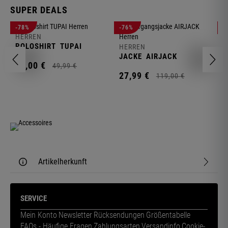
SUPER DEALS
-78%
-76%
-
HERREN
H
POLOSHIRT
TUPAI
C
HERREN
JACKE
AIRJACK
11,
00
€
1
49,
99
€
27,
99
€
119,
00
€
Artikelherkunft
SERVICE
Mein Konto
Newsletter
Rücksendungen
Größentabelle
FAQs - Häufige Fragen
Zahlungsarten
Versandinfo
Cookie-