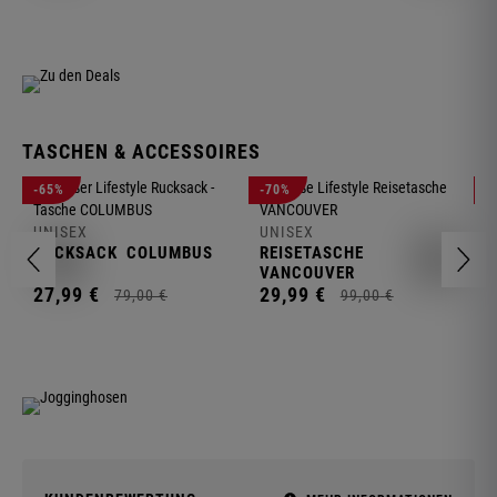
TASCHEN & ACCESSOIRES
U
-65%
-70%
-
R
UNISEX
UNISEX
2
RUCKSACK
COLUMBUS
REISETASCHE
VANCOUVER
27,
99
€
29,
99
€
79,
00
€
99,
00
€