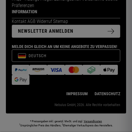
Präferenzen
INFORMATION
Kontakt
AGB
Widerruf
Sitemap
NEWSLETTER ANMELDEN
MELDE DICH GLEICH AN UM KEINE ANGEBOTE ZU VERPASSEN!
DEUTSCH
IMPRESSUM
DATENSCHUTZ
Nebulus GmbH, 2026. Alle Rechte vorbehalten
* Preisangaben inkl. gesetzl. MwSt. und zzgl.
Versandkosten
1
2
Ursprünglicher Preis des Händlers,
Ehemaliger Verkaufspreis des Herstellers.