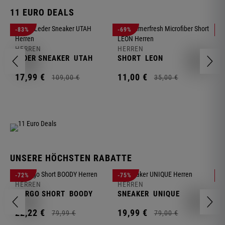
11 EURO DEALS
H
-83%
-69%
-
J
HERREN
HERREN
1
LEDER SNEAKER
UTAH
SHORT
LEON
17,
99
€
11,
00
€
109,
00
€
35,
00
€
UNSERE HÖCHSTEN RABATTE
H
-72%
-75%
-
F
HERREN
HERREN
S
CARGO SHORT
BOODY
SNEAKER
UNIQUE
1
22,
22
€
19,
99
€
79,
99
€
79,
00
€