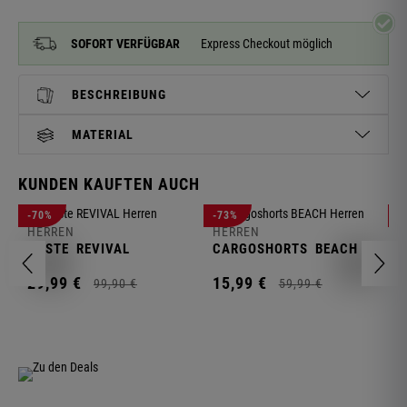
SOFORT VERFÜGBAR
Express Checkout möglich
BESCHREIBUNG
MATERIAL
KUNDEN KAUFTEN AUCH
H
-70%
-73%
-
S
HERREN
HERREN
C
WESTE
REVIVAL
CARGOSHORTS
BEACH
2
29,
99
€
15,
99
€
99,
90
€
59,
99
€