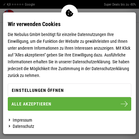
✓ 4,9 ⭐⭐⭐⭐⭐ Google
Super Deals bis zu -80%
Merkzettel aufklappen
Warenkorb aufklappen
Me
0
Wir verwenden Cookies
4,84
(25)
Die Nebulus GmbH benötigt für einzelne Datennutzungen Ihre
Einwilligung, um die Funktion der Website zu gewährleisten und Ihnen
unter anderem Informationen zu Ihren Interessen anzuzeigen. Mit Klick
auf "Alles akzeptieren" geben Sie Ihre Einwilligung dazu. Ausführliche
Informationen erhalten Sie in unserer
Datenschutzerklärung.
Sie haben
jederzeit die Möglichkeit Ihre Zustimmung in der Datenschutzerklärung
SUMMERFRESH POLOSHIRT KEYS HERREN
zurück zu nehmen.
EINSTELLUNGEN ÖFFNEN
S
M
L
XL
XXL
ALLE AKZEPTIEREN
HERREN
Impressum
Datenschutz