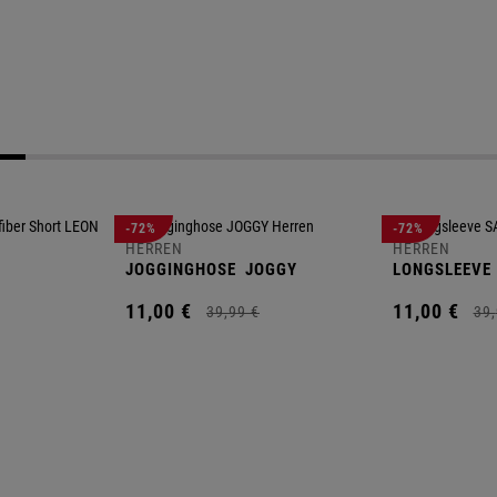
-72%
-72%
HERREN
HERREN
JOGGINGHOSE
JOGGY
LONGSLEEVE
11,
00
€
11,
00
€
39,
99
€
39,