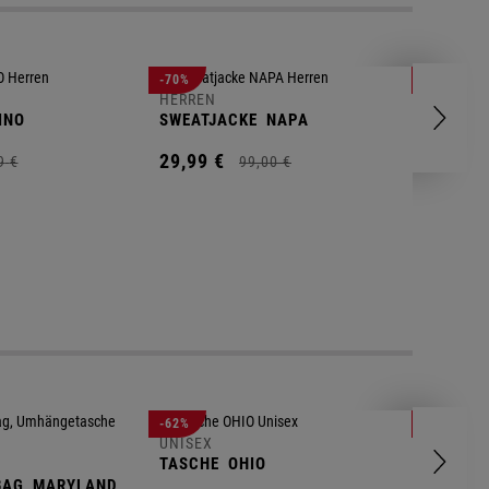
HERREN
-70%
-80%
T-SHIRT
HERREN
INO
SWEATJACKE
NAPA
9,
95
€
29,
99
€
9
€
99,
00
€
UNISEX
-62%
-25%
GYM BA
UNISEX
TASCHE
OHIO
14,
90
€
BAG
MARYLAND