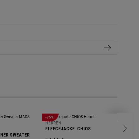
-75%
-71%
HERREN
FLEECEJACKE
CHIOS
HERREN
NNER SWEATER
FLEECEP