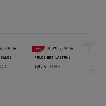
-89%
-83%
HERREN
HERREN
SALOS
POLOSHIRT
LASTONE
SHORT
T
9,
95
€
9,
95
€
99
€
89,
99
€