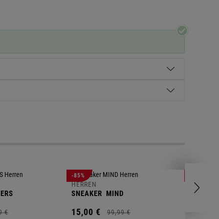
HERREN
-85%
-63%
POLOSH
HERREN
ERS
SNEAKER
MIND
11,
00
€
15,
00
€
9
€
99,
99
€