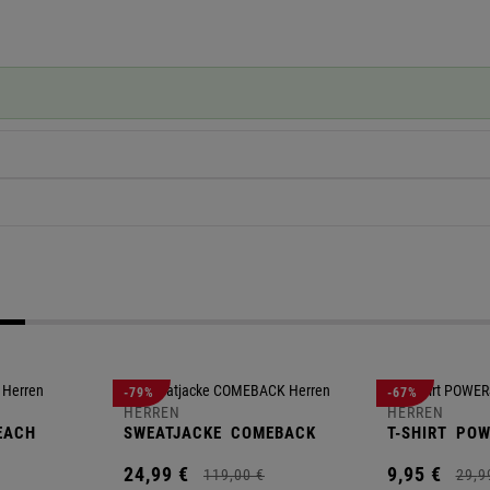
-79%
-67%
HERREN
HERREN
EACH
SWEATJACKE
COMEBACK
T-SHIRT
POW
24,
99
€
9,
95
€
119,
00
€
29,
9