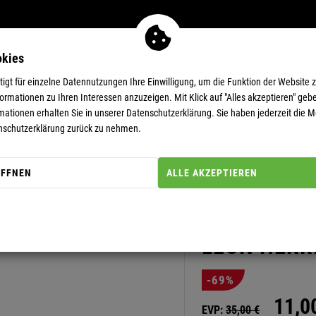
okies
MEN
11-EUR-DEALS
SUPERDEALS
gt für einzelne Datennutzungen Ihre Einwilligung, um die Funktion der Website 
rmationen zu Ihren Interessen anzuzeigen. Mit Klick auf "Alles akzeptieren" gebe
mationen erhalten Sie in unserer
Datenschutzerklärung.
Sie haben jederzeit die Mö
N Herren
nschutzerklärung zurück zu nehmen.
ÖFFNEN
ALLE AKZEPTIEREN
Artikel-Nummer: 11111401
SUMMERFRE
LEON HERR
-69%
11,
0
EVP:
35,
00
€