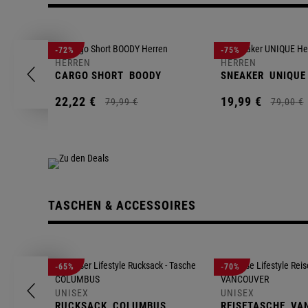
-72%
-75%
HERREN
HERREN
CARGO SHORT
BOODY
SNEAKER
UNIQUE
22,
22
€
19,
99
€
79,
99
€
79,
00
€
TASCHEN & ACCESSOIRES
-65%
-70%
UNISEX
UNISEX
RUCKSACK
COLUMBUS
REISETASCHE
VA