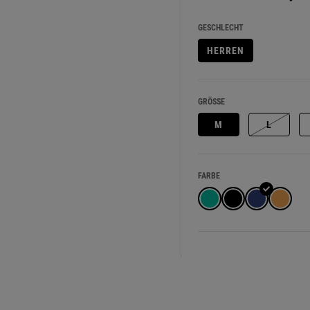
GESCHLECHT
HERREN
GRÖSSE
M
L
FARBE