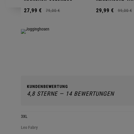
27,
99
€
29,
99
€
79,
00
€
99,
00
€
KUNDENBEWERTUNG
4,8 STERNE — 14 BEWERTUNGEN
3XL
Leo Fabry