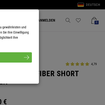
DEUTSCH
Anmelden
Merkzettel aufklappen
Warenkorb aufkla
ANMELDEN
0
zu gewährleisten und
n Sie Ihre Einwilligung
glichkeit Ihre
4,79
SH MICROFIBER SHORT
EN
0
€