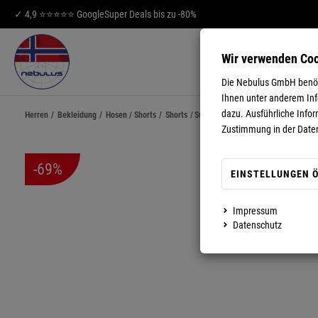
✓ 4,9 ⭐⭐⭐⭐⭐ Google
Super Deals bis zu -80%
Wir verwenden Co
HERREN
DA
Die Nebulus GmbH benöti
Ihnen unter anderem Info
dazu. Ausführliche Infor
Herren
/
Bekleidung
/
Hosen / Shorts
/
Shorts
/
Summerfresh Microfiber Short LEO
Zustimmung in der Date
-69%
EINSTELLUNGEN 
Impressum
MEHR ANZEIGEN
Datenschutz