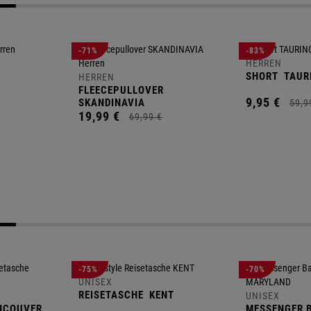
-71%
-83%
HERREN
SHORT
TAUR
HERREN
FLEECEPULLOVER
9,
95
€
SKANDINAVIA
59,
9
19,
99
€
69,
99
€
-75%
-70%
UNISEX
REISETASCHE
KENT
UNISEX
NCOUVER
MESSENGER 