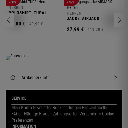
-78%
-76%
-
HERREN
H
POLOSHIRT
TUPAI
C
HERREN
JACKE
AIRJACK
11,
00
€
1
49,
99
€
27,
99
€
119,
00
€
Artikelherkunft
SERVICE
Mein Konto
Newsletter
Rücksendungen
Größentabelle
FAQs - Häufige Fragen
Zahlungsarten
Versandinfo
Cookie-
Präferenzen
INFORMATION