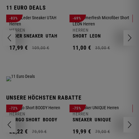
11 EURO DEALS
H
-83%
-69%
-
J
HERREN
HERREN
1
LEDER SNEAKER
UTAH
SHORT
LEON
17,
99
€
11,
00
€
109,
00
€
35,
00
€
UNSERE HÖCHSTEN RABATTE
H
-72%
-75%
-
F
HERREN
HERREN
S
CARGO SHORT
BOODY
SNEAKER
UNIQUE
1
22,
22
€
19,
99
€
79,
99
€
79,
00
€