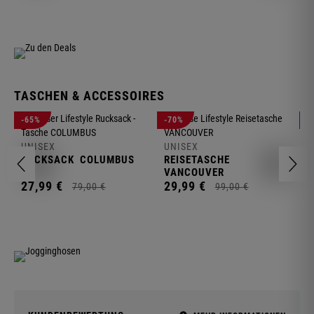
TASCHEN & ACCESSOIRES
U
-65%
-70%
-
R
UNISEX
UNISEX
2
RUCKSACK
COLUMBUS
REISETASCHE
VANCOUVER
27,
99
€
29,
99
€
79,
00
€
99,
00
€