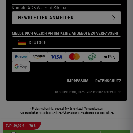
Kontakt
AGB
Widerruf
Sitemap
NEWSLETTER ANMELDEN
MELDE DICH GLEICH AN UM KEINE ANGEBOTE ZU VERPASSEN!
DEUTSCH
IMPRESSUM
DATENSCHUTZ
Nebulus GmbH, 2026. Alle Rechte vorbehalten
* Preisangaben inkl. gesetzl. MwSt. und zzgl.
Versandkosten
1
2
Ursprünglicher Preis des Händlers,
Ehemaliger Verkaufspreis des Herstellers.
Die abgebildeten Models und Umgebungen können teilweise KI-generiert sein. Die
EVP:
49,99 €
-70 %
dargestellten Produkte entsprechen den angebotenen Artikeln.