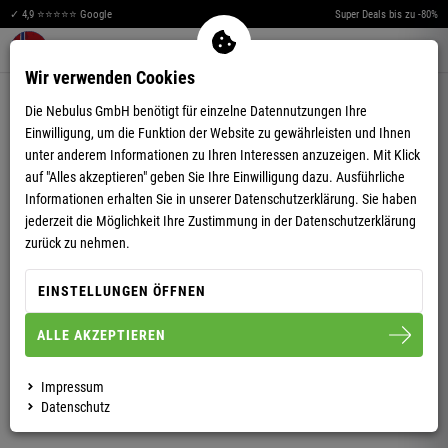
✓ 4,9 ⭐⭐⭐⭐⭐ Google
Super Deals bis zu -80%
Merkzettel aufklappen
Warenkorb aufklappen
Me
0
Wir verwenden Cookies
5,00
(15)
Die Nebulus GmbH benötigt für einzelne Datennutzungen Ihre
Einwilligung, um die Funktion der Website zu gewährleisten und Ihnen
unter anderem Informationen zu Ihren Interessen anzuzeigen. Mit Klick
auf "Alles akzeptieren" geben Sie Ihre Einwilligung dazu. Ausführliche
Informationen erhalten Sie in unserer
Datenschutzerklärung.
Sie haben
jederzeit die Möglichkeit Ihre Zustimmung in der Datenschutzerklärung
SWEAT PANT CAPRI HERREN
zurück zu nehmen.
EINSTELLUNGEN ÖFFNEN
S
M
L
XL
XXL
ALLE AKZEPTIEREN
HERREN
Impressum
Datenschutz