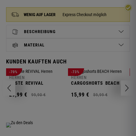
WENIG AUF LAGER
Express Checkout möglich
BESCHREIBUNG
MATERIAL
KUNDEN KAUFTEN AUCH
H
-70%
-73%
-
S
HERREN
HERREN
C
WESTE
REVIVAL
CARGOSHORTS
BEACH
2
29,
99
€
15,
99
€
99,
90
€
59,
99
€