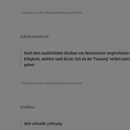
1 Kunden fanden diese Bewertung hilfreich.
tededy.meiderich
Nach dem ausführlichen Studium von Rezensionen vergleichbarer Art
Billigkram, welcher nach kurzer Zeit als die "Fassung" verliert 
geben
1 Kunden fanden diese Bewertung hilfreich.
Matthias
Sehr schnelle Lieferung