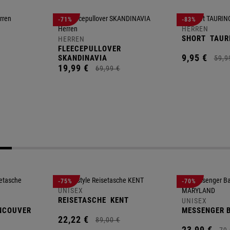
-71%
-83%
HERREN
SHORT
TAUR
HERREN
FLEECEPULLOVER
9,
95
€
SKANDINAVIA
59,
9
19,
99
€
69,
99
€
-75%
-70%
UNISEX
REISETASCHE
KENT
UNISEX
NCOUVER
MESSENGER 
22,
22
€
89,
00
€
23,
99
€
79,