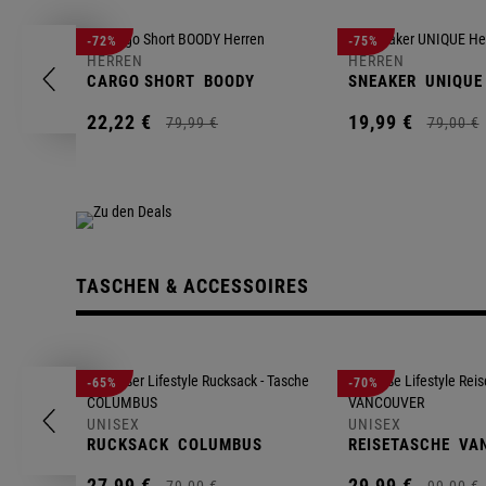
-72%
-75%
HERREN
HERREN
CARGO SHORT
BOODY
SNEAKER
UNIQUE
22,
22
€
19,
99
€
79,
99
€
79,
00
€
TASCHEN & ACCESSOIRES
-65%
-70%
UNISEX
UNISEX
RUCKSACK
COLUMBUS
REISETASCHE
VA
27,
99
€
29,
99
€
79,
00
€
99,
00
€