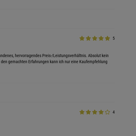
5
undenes, hervorragendes Preis-/Leistungsverhältnis. Absolut kein
Nach den gemachten Erfahrungen kann ich nur eine Kaufempfehlung
4