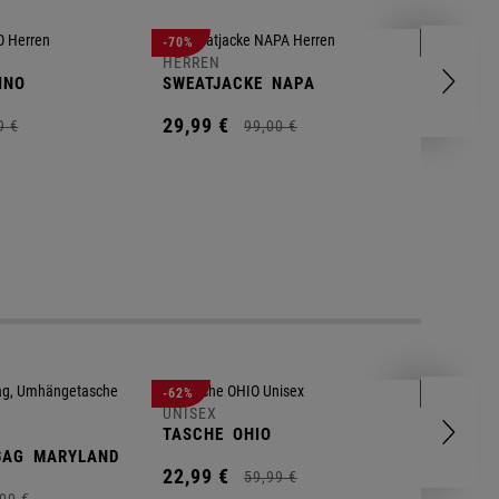
HERREN
-70%
-80%
T-SHIRT
HERREN
INO
SWEATJACKE
NAPA
9,
95
€
29,
99
€
9
€
99,
00
€
UNISEX
-62%
-25%
GYM BA
UNISEX
TASCHE
OHIO
14,
90
€
BAG
MARYLAND
22,
99
€
59,
99
€
00
€