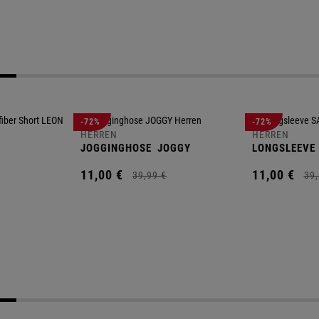
-72%
-72%
HERREN
HERREN
JOGGINGHOSE
JOGGY
LONGSLEEVE
11,
00
€
11,
00
€
39,
99
€
39,