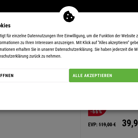
okies
MEN
11-EUR-DEALS
SUPERDEALS
gt für einzelne Datennutzungen Ihre Einwilligung, um die Funktion der Website 
rmationen zu Ihren Interessen anzuzeigen. Mit Klick auf "Alles akzeptieren" gebe
mationen erhalten Sie in unserer
Datenschutzerklärung.
Sie haben jederzeit die Mö
nschutzerklärung zurück zu nehmen.
ÖFFNEN
ALLE AKZEPTIEREN
Artikel-Nummer: 20000145
LIFESTYLE
-66%
39,
9
EVP:
119,
00
€