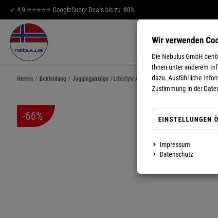
✓ 4,9 ⭐⭐⭐⭐⭐ Google
Super Deals bis zu -80%
Wir verwenden Co
HERREN
DA
Die Nebulus GmbH benöti
Ihnen unter anderem Info
dazu. Ausführliche Infor
Herren
/
Bekleidung
/
Jogginganzüge
/
Lifestyle Anzug MANGONY Herren
Zustimmung in der Date
-66%
EINSTELLUNGEN 
Impressum
MEHR ANZEIGEN
Datenschutz