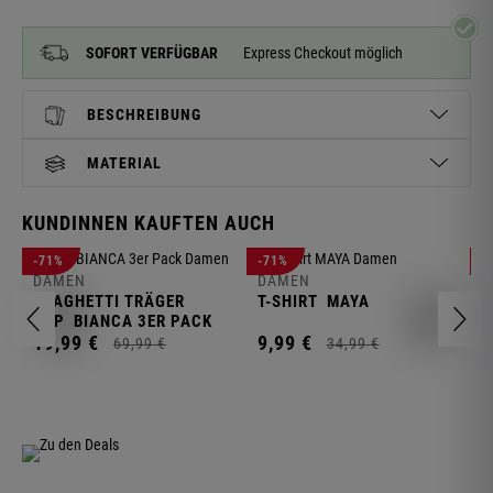
SOFORT VERFÜGBAR
Express Checkout möglich
BESCHREIBUNG
MATERIAL
KUNDINNEN KAUFTEN AUCH
D
-71%
-71%
-
L
DAMEN
DAMEN
SPAGHETTI TRÄGER
T-SHIRT
MAYA
1
TOP
BIANCA 3ER PACK
19,
99
€
9,
99
€
69,
99
€
34,
99
€