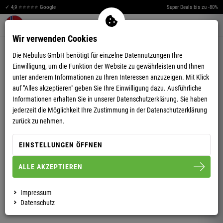
✓ 4,9 ⭐⭐⭐⭐⭐ Google
Super Deals bis zu -80%
Merkzettel aufklappen
Warenkorb aufklappen
Me
0
Wir verwenden Cookies
4,50
(18)
Die Nebulus GmbH benötigt für einzelne Datennutzungen Ihre
Einwilligung, um die Funktion der Website zu gewährleisten und Ihnen
unter anderem Informationen zu Ihren Interessen anzuzeigen. Mit Klick
auf "Alles akzeptieren" geben Sie Ihre Einwilligung dazu. Ausführliche
Informationen erhalten Sie in unserer
Datenschutzerklärung.
Sie haben
jederzeit die Möglichkeit Ihre Zustimmung in der Datenschutzerklärung
POLOSHIRT BENTER DAMEN
zurück zu nehmen.
EINSTELLUNGEN ÖFFNEN
S/36
M/38
L/40
XL/42
ALLE AKZEPTIEREN
DAMEN
HERREN
Impressum
Datenschutz