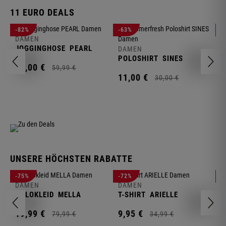
11 EURO DEALS
D
-82%
-63%
-
J
DAMEN
JOGGINGHOSE
PEARL
DAMEN
1
POLOSHIRT
SINES
11,
00
€
59,
99
€
11,
00
€
30,
00
€
UNSERE HÖCHSTEN RABATTE
D
-75%
-72%
-
W
DAMEN
DAMEN
POLOKLEID
MELLA
T-SHIRT
ARIELLE
2
19,
99
€
9,
95
€
79,
99
€
34,
99
€