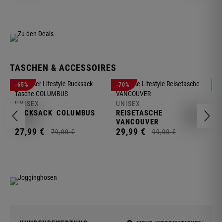
TASCHEN & ACCESSOIRES
U
-65%
-70%
-
R
UNISEX
UNISEX
2
RUCKSACK
COLUMBUS
REISETASCHE
VANCOUVER
27,
99
€
29,
99
€
79,
00
€
99,
00
€