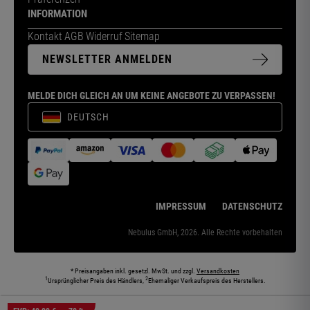
INFORMATION
Kontakt
AGB
Widerruf
Sitemap
NEWSLETTER ANMELDEN
MELDE DICH GLEICH AN UM KEINE ANGEBOTE ZU VERPASSEN!
DEUTSCH
IMPRESSUM
DATENSCHUTZ
Nebulus GmbH, 2026. Alle Rechte vorbehalten
* Preisangaben inkl. gesetzl. MwSt. und zzgl.
Versandkosten
1
2
Ursprünglicher Preis des Händlers,
Ehemaliger Verkaufspreis des Herstellers.
Die abgebildeten Models und Umgebungen können teilweise KI-generiert sein. Die