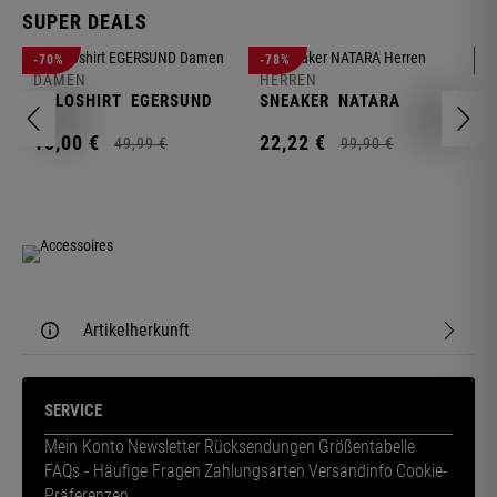
SUPER DEALS
D
-70%
-78%
-
F
DAMEN
HERREN
N
POLOSHIRT
EGERSUND
SNEAKER
NATARA
1
15,
00
€
22,
22
€
49,
99
€
99,
90
€
Artikelherkunft
SERVICE
Mein Konto
Newsletter
Rücksendungen
Größentabelle
FAQs - Häufige Fragen
Zahlungsarten
Versandinfo
Cookie-
Präferenzen