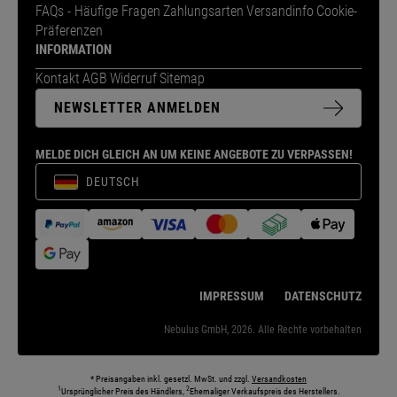
FAQs - Häufige Fragen
Zahlungsarten
Versandinfo
Cookie-
Präferenzen
INFORMATION
Kontakt
AGB
Widerruf
Sitemap
NEWSLETTER ANMELDEN
MELDE DICH GLEICH AN UM KEINE ANGEBOTE ZU VERPASSEN!
DEUTSCH
IMPRESSUM
DATENSCHUTZ
Nebulus GmbH, 2026. Alle Rechte vorbehalten
* Preisangaben inkl. gesetzl. MwSt. und zzgl.
Versandkosten
1
2
Ursprünglicher Preis des Händlers,
Ehemaliger Verkaufspreis des Herstellers.