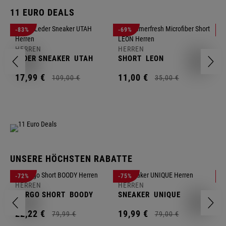
11 EURO DEALS
H
-83%
-69%
-
J
HERREN
HERREN
1
LEDER SNEAKER
UTAH
SHORT
LEON
17,
99
€
11,
00
€
109,
00
€
35,
00
€
UNSERE HÖCHSTEN RABATTE
H
-72%
-75%
-
F
HERREN
HERREN
S
CARGO SHORT
BOODY
SNEAKER
UNIQUE
1
22,
22
€
19,
99
€
79,
99
€
79,
00
€