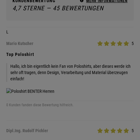
KUNDENBEWERTUNG
MEHR INFORMATIONEN
4,7 STERNE — 45 BEWERTUNGEN
L
Mario Kutscher
5
Top Poloshirt
Hallo, ich bin eigentlich kein Fan von Poloshirts, aber dieses werde ich
sehr oft tragen, denn Design, Verarbeitung und Material überzeugen
einfach!
0 Kunden fanden diese Bewertung hilfreich.
Dipl.Ing. Rudolf Pichler
5