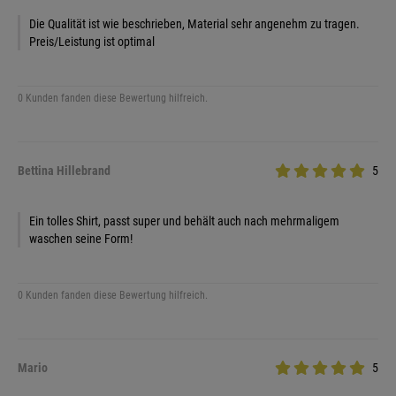
Die Qualität ist wie beschrieben, Material sehr angenehm zu tragen.
Preis/Leistung ist optimal
0 Kunden fanden diese Bewertung hilfreich.
Bettina Hillebrand
5
Ein tolles Shirt, passt super und behält auch nach mehrmaligem
waschen seine Form!
0 Kunden fanden diese Bewertung hilfreich.
Mario
5