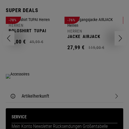
SUPER DEALS
-78%
-76%
-
HERREN
H
POLOSHIRT
TUPAI
C
HERREN
JACKE
AIRJACK
11,
00
€
1
49,
99
€
27,
99
€
119,
00
€
Artikelherkunft
SERVICE
Mein Konto
Newsletter
Rücksendungen
Größentabelle