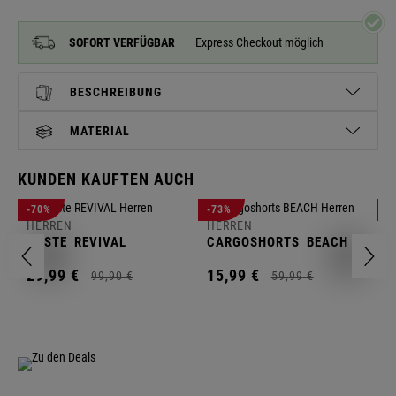
SOFORT VERFÜGBAR
Express Checkout möglich
BESCHREIBUNG
MATERIAL
KUNDEN KAUFTEN AUCH
H
-70%
-73%
-
S
HERREN
HERREN
C
WESTE
REVIVAL
CARGOSHORTS
BEACH
2
29,
99
€
15,
99
€
99,
90
€
59,
99
€