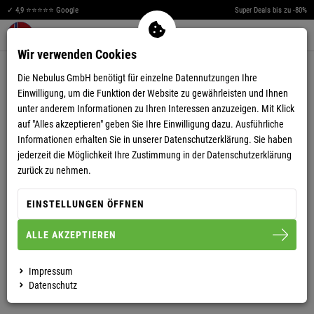
✓ 4,9 ⭐⭐⭐⭐⭐ Google
Super Deals bis zu -80%
Men
Merkzettel aufklappen
Warenkorb aufklappen
0
Wir verwenden Cookies
4,67
(45)
Die Nebulus GmbH benötigt für einzelne Datennutzungen Ihre
Einwilligung, um die Funktion der Website zu gewährleisten und Ihnen
unter anderem Informationen zu Ihren Interessen anzuzeigen. Mit Klick
auf "Alles akzeptieren" geben Sie Ihre Einwilligung dazu. Ausführliche
Informationen erhalten Sie in unserer
Datenschutzerklärung.
Sie haben
jederzeit die Möglichkeit Ihre Zustimmung in der Datenschutzerklärung
POLOSHIRT BENTER HERREN
zurück zu nehmen.
EINSTELLUNGEN ÖFFNEN
M
L
XL
XXL
ALLE AKZEPTIEREN
HERREN
DAMEN
Impressum
Datenschutz