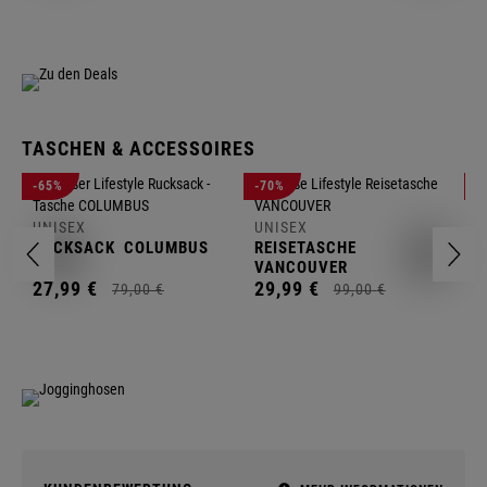
TASCHEN & ACCESSOIRES
U
-65%
-70%
-
R
UNISEX
UNISEX
2
RUCKSACK
COLUMBUS
REISETASCHE
VANCOUVER
27,
99
€
29,
99
€
79,
00
€
99,
00
€