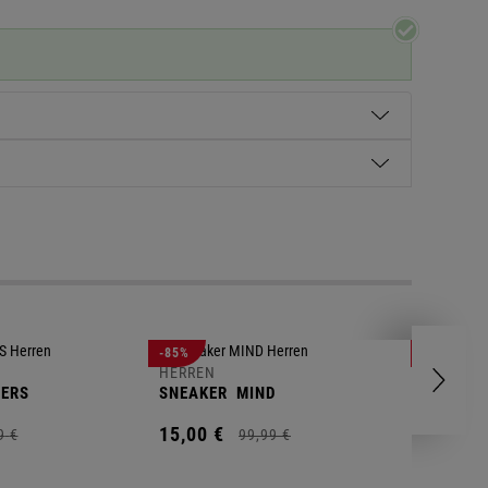
HERREN
-85%
-63%
POLOSH
HERREN
ERS
SNEAKER
MIND
11,
00
€
15,
00
€
9
€
99,
99
€