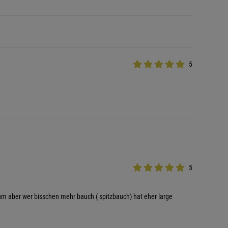
5
5
um aber wer bisschen mehr bauch ( spitzbauch) hat eher large