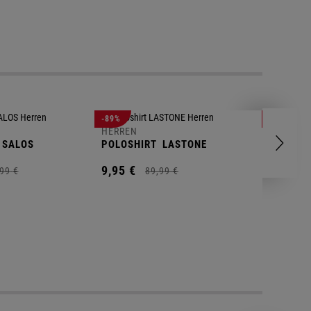
-89%
-83%
HERREN
HERREN
SALOS
POLOSHIRT
LASTONE
SHORT
T
9,
95
€
9,
95
€
99
€
89,
99
€