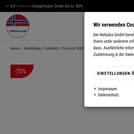
✓ 4,9 ⭐⭐⭐⭐⭐ Google
Super Deals bis zu -80%
Wir verwenden Co
HERREN
DA
Die Nebulus GmbH benöti
Ihnen unter anderem Info
dazu. Ausführliche Infor
Herren
/
Bekleidung
/
Poloshirts
/
Poloshirt DEEP BLUE Herren
Zustimmung in der Date
-70%
EINSTELLUNGEN 
Impressum
MEHR ANZEIGEN
Datenschutz