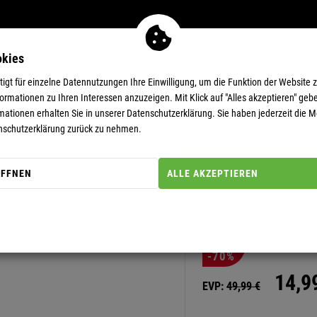
okies
MEN
11-EUR-DEALS
SUPERDEALS
gt für einzelne Datennutzungen Ihre Einwilligung, um die Funktion der Website 
rmationen zu Ihren Interessen anzuzeigen. Mit Klick auf "Alles akzeptieren" gebe
mationen erhalten Sie in unserer
Datenschutzerklärung.
Sie haben jederzeit die Mö
nschutzerklärung zurück zu nehmen.
ÖFFNEN
ALLE AKZEPTIEREN
Artikel-Nummer: 20000008
POLOSHIRT
-70%
14,
9
EVP:
49,
99
€