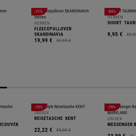
-71%
-83%
HERREN
SHORT
TAUR
HERREN
FLEECEPULLOVER
9,
95
€
SKANDINAVIA
59,
9
19,
99
€
69,
99
€
-75%
-70%
UNISEX
REISETASCHE
KENT
UNISEX
NCOUVER
MESSENGER 
22,
22
€
89,
00
€
23,
99
€
79,