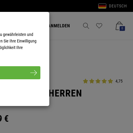
DEUTSCH
Anmelden
Merkzettel aufklappen
Warenkorb aufkla
ANMELDEN
0
zu gewährleisten und
n Sie Ihre Einwilligung
glichkeit Ihre
4,75
 DEEP BLUE HERREN
9
€