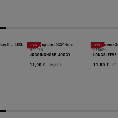
-72%
-72%
HERREN
HERREN
JOGGINGHOSE
JOGGY
LONGSLEEVE
11,
00
€
11,
00
€
39,
99
€
39,