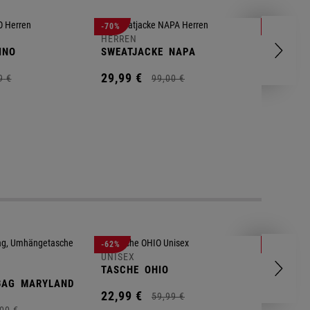
HERREN
-70%
-80%
T-SHIRT
HERREN
INO
SWEATJACKE
NAPA
9,
95
€
29,
99
€
9
€
99,
00
€
UNISEX
-62%
-25%
GYM BA
UNISEX
TASCHE
OHIO
14,
90
€
BAG
MARYLAND
22,
99
€
59,
99
€
00
€