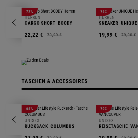
-72%
-75%
HERREN
HERREN
CARGO SHORT
BOODY
SNEAKER
UNIQUE
22,
22
€
19,
99
€
79,
99
€
79,
00
€
TASCHEN & ACCESSOIRES
-65%
-70%
UNISEX
UNISEX
RUCKSACK
COLUMBUS
REISETASCHE
VA
27,
99
€
29,
99
€
79,
00
€
99,
00
€