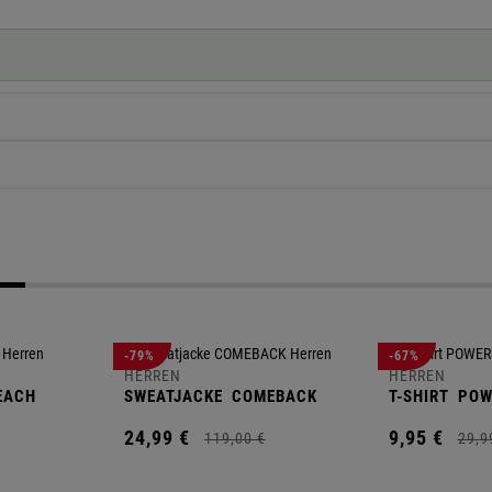
-79%
-67%
HERREN
HERREN
EACH
SWEATJACKE
COMEBACK
T-SHIRT
POW
24,
99
€
9,
95
€
119,
00
€
29,
9