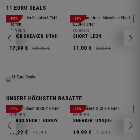
11 EURO DEALS
H
-83%
-69%
-
J
HERREN
HERREN
1
LEDER SNEAKER
UTAH
SHORT
LEON
17,
99
€
11,
00
€
109,
00
€
35,
00
€
UNSERE HÖCHSTEN RABATTE
H
-72%
-75%
-
F
HERREN
HERREN
S
CARGO SHORT
BOODY
SNEAKER
UNIQUE
1
22,
22
€
19,
99
€
79,
99
€
79,
00
€