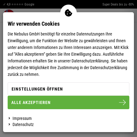
✓ 4,9 ⭐⭐⭐⭐⭐ Google
Super Deals bis zu -80%
Merkzettel aufklappen
Warenkorb aufklappen
Me
0
Wir verwenden Cookies
4,97
(33)
Die Nebulus GmbH benötigt für einzelne Datennutzungen Ihre
Einwilligung, um die Funktion der Website zu gewährleisten und Ihnen
unter anderem Informationen zu Ihren Interessen anzuzeigen. Mit Klick
auf "Alles akzeptieren" geben Sie Ihre Einwilligung dazu. Ausführliche
Informationen erhalten Sie in unserer
Datenschutzerklärung.
Sie haben
jederzeit die Möglichkeit Ihre Zustimmung in der Datenschutzerklärung
POLOSHIRT TUPAI HERREN
zurück zu nehmen.
EINSTELLUNGEN ÖFFNEN
S
M
L
XL
XXL
ALLE AKZEPTIEREN
HERREN
Impressum
Datenschutz