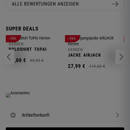
ALLE BEWERTUNGEN ANZEIGEN
SUPER DEALS
-78%
-76%
-
HERREN
H
POLOSHIRT
TUPAI
C
HERREN
JACKE
AIRJACK
11,
00
€
1
49,
99
€
27,
99
€
119,
00
€
Artikelherkunft