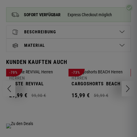
SOFORT VERFÜGBAR
Express Checkout möglich
BESCHREIBUNG
MATERIAL
KUNDEN KAUFTEN AUCH
H
-70%
-73%
-
S
HERREN
HERREN
C
WESTE
REVIVAL
CARGOSHORTS
BEACH
2
29,
99
€
15,
99
€
99,
90
€
59,
99
€