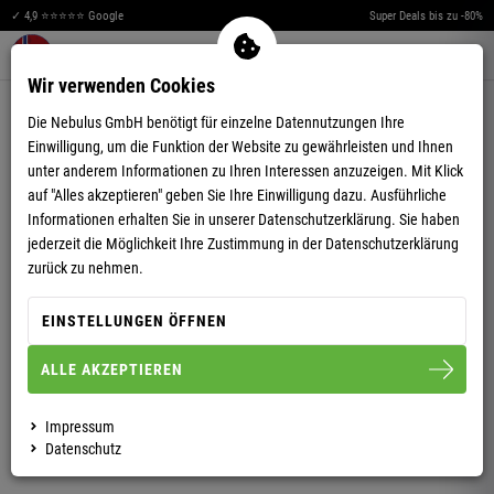
✓ 4,9 ⭐⭐⭐⭐⭐ Google
Super Deals bis zu -80%
Merkzettel aufklappen
Warenkorb aufklappen
Me
0
Wir verwenden Cookies
4,72
(18)
Die Nebulus GmbH benötigt für einzelne Datennutzungen Ihre
Einwilligung, um die Funktion der Website zu gewährleisten und Ihnen
unter anderem Informationen zu Ihren Interessen anzuzeigen. Mit Klick
auf "Alles akzeptieren" geben Sie Ihre Einwilligung dazu. Ausführliche
Informationen erhalten Sie in unserer
Datenschutzerklärung.
Sie haben
jederzeit die Möglichkeit Ihre Zustimmung in der Datenschutzerklärung
POLOSHIRT ARENDAL HERREN
zurück zu nehmen.
EINSTELLUNGEN ÖFFNEN
S
M
L
XL
XXL
ALLE AKZEPTIEREN
HERREN
DAMEN
Impressum
Datenschutz