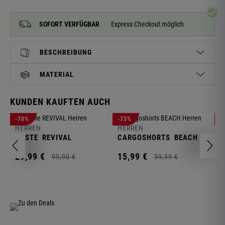
SOFORT VERFÜGBAR
Express Checkout möglich
BESCHREIBUNG
MATERIAL
KUNDEN KAUFTEN AUCH
H
-70%
-73%
-
S
HERREN
HERREN
C
WESTE
REVIVAL
CARGOSHORTS
BEACH
2
29,
99
€
15,
99
€
99,
90
€
59,
99
€