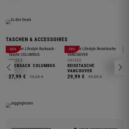
TASCHEN & ACCESSOIRES
U
-65%
-70%
-
R
UNISEX
UNISEX
2
RUCKSACK
COLUMBUS
REISETASCHE
VANCOUVER
27,
99
€
29,
99
€
79,
00
€
99,
00
€