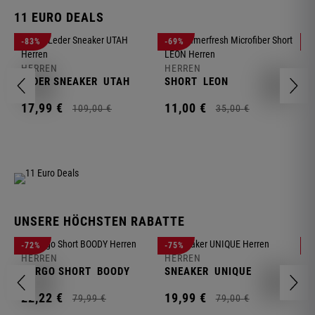
11 EURO DEALS
H
-83%
-69%
-
J
HERREN
HERREN
1
LEDER SNEAKER
UTAH
SHORT
LEON
17,
99
€
11,
00
€
109,
00
€
35,
00
€
UNSERE HÖCHSTEN RABATTE
H
-72%
-75%
-
F
HERREN
HERREN
S
CARGO SHORT
BOODY
SNEAKER
UNIQUE
1
22,
22
€
19,
99
€
79,
99
€
79,
00
€