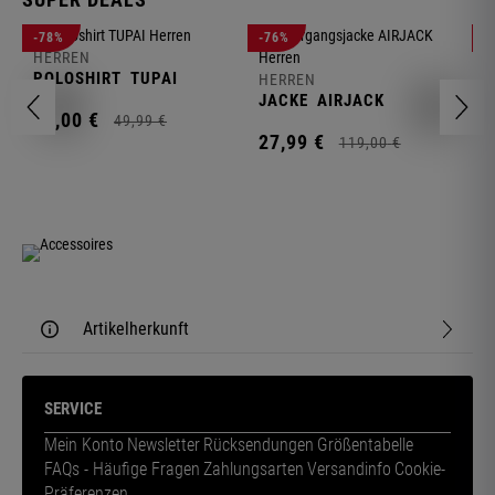
-78%
-76%
-
HERREN
H
POLOSHIRT
TUPAI
C
HERREN
JACKE
AIRJACK
11,
00
€
1
49,
99
€
27,
99
€
119,
00
€
Artikelherkunft
SERVICE
Mein Konto
Newsletter
Rücksendungen
Größentabelle
FAQs - Häufige Fragen
Zahlungsarten
Versandinfo
Cookie-
Präferenzen