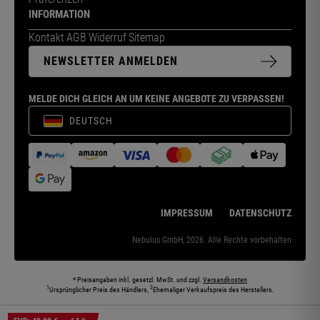
INFORMATION
Kontakt
AGB
Widerruf
Sitemap
NEWSLETTER ANMELDEN
MELDE DICH GLEICH AN UM KEINE ANGEBOTE ZU VERPASSEN!
DEUTSCH
IMPRESSUM
DATENSCHUTZ
Nebulus GmbH, 2026. Alle Rechte vorbehalten
* Preisangaben inkl. gesetzl. MwSt. und zzgl.
Versandkosten
1
2
Ursprünglicher Preis des Händlers,
Ehemaliger Verkaufspreis des Herstellers.
Die abgebildeten Models und Umgebungen können teilweise KI-generiert sein. Die