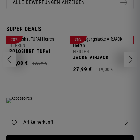
ALLE BEWERTUNGEN ANZEIGEN
SUPER DEALS
-78%
-76%
-
HERREN
H
POLOSHIRT
TUPAI
C
HERREN
JACKE
AIRJACK
11,
00
€
1
49,
99
€
27,
99
€
119,
00
€
Artikelherkunft