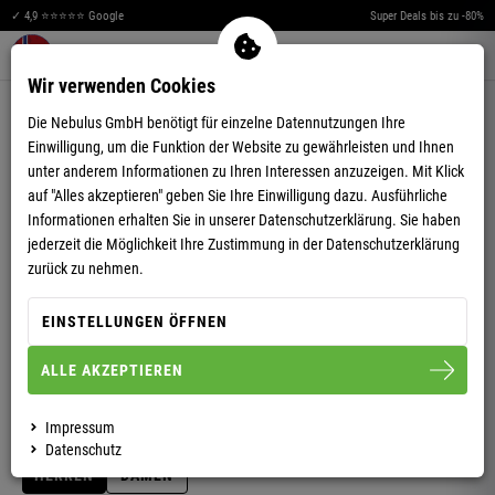
✓ 4,9 ⭐⭐⭐⭐⭐ Google
Super Deals bis zu -80%
Merkzettel aufklappen
Warenkorb aufklappen
Me
0
Wir verwenden Cookies
4,86
(110)
Die Nebulus GmbH benötigt für einzelne Datennutzungen Ihre
Einwilligung, um die Funktion der Website zu gewährleisten und Ihnen
unter anderem Informationen zu Ihren Interessen anzuzeigen. Mit Klick
auf "Alles akzeptieren" geben Sie Ihre Einwilligung dazu. Ausführliche
Informationen erhalten Sie in unserer
Datenschutzerklärung.
Sie haben
jederzeit die Möglichkeit Ihre Zustimmung in der Datenschutzerklärung
LEDER WINTERSTIEFEL HIKING HERREN MIT
zurück zu nehmen.
MERINOWOLLE
EINSTELLUNGEN ÖFFNEN
ALLE AKZEPTIEREN
40
41
42
43
44
45
46
47
Impressum
Datenschutz
HERREN
DAMEN