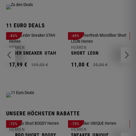
11 EURO DEALS
H
-83%
-69%
-
J
HERREN
HERREN
1
LEDER SNEAKER
UTAH
SHORT
LEON
17,
99
€
11,
00
€
109,
00
€
35,
00
€
UNSERE HÖCHSTEN RABATTE
H
-72%
-75%
-
F
HERREN
HERREN
S
CARGO SHORT
BOODY
SNEAKER
UNIQUE