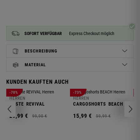
SOFORT VERFÜGBAR
Express Checkout möglich
BESCHREIBUNG
MATERIAL
KUNDEN KAUFTEN AUCH
H
-70%
-73%
-
S
HERREN
HERREN
C
WESTE
REVIVAL
CARGOSHORTS
BEACH
2
29,
99
€
15,
99
€
99,
90
€
59,
99
€