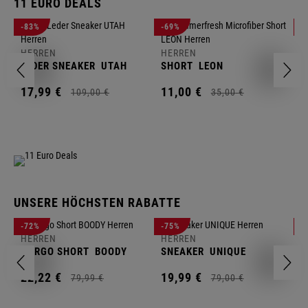
11 EURO DEALS
H
-83%
-69%
-
J
HERREN
HERREN
1
LEDER SNEAKER
UTAH
SHORT
LEON
17,
99
€
11,
00
€
109,
00
€
35,
00
€
UNSERE HÖCHSTEN RABATTE
H
-72%
-75%
-
F
HERREN
HERREN
S
CARGO SHORT
BOODY
SNEAKER
UNIQUE
1
22,
22
€
19,
99
€
79,
99
€
79,
00
€