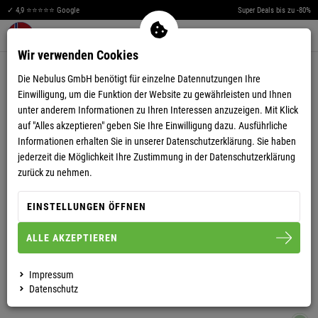
✓ 4,9 ⭐⭐⭐⭐⭐ Google
Super Deals bis zu -80%
Men
Merkzettel aufklappen
Warenkorb aufklappen
0
Wir verwenden Cookies
Die Nebulus GmbH benötigt für einzelne Datennutzungen Ihre
Einwilligung, um die Funktion der Website zu gewährleisten und Ihnen
unter anderem Informationen zu Ihren Interessen anzuzeigen. Mit Klick
auf "Alles akzeptieren" geben Sie Ihre Einwilligung dazu. Ausführliche
Informationen erhalten Sie in unserer
Datenschutzerklärung.
Sie haben
SNEAKER BEST HERREN
jederzeit die Möglichkeit Ihre Zustimmung in der Datenschutzerklärung
zurück zu nehmen.
EINSTELLUNGEN ÖFFNEN
42
43
44
45
ALLE AKZEPTIEREN
HERREN
Impressum
Datenschutz