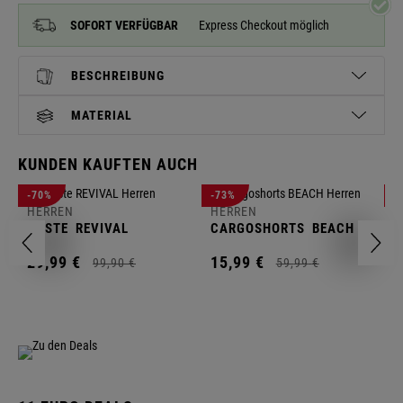
SOFORT VERFÜGBAR
Express Checkout möglich
BESCHREIBUNG
MATERIAL
KUNDEN KAUFTEN AUCH
H
-70%
-73%
-
S
HERREN
HERREN
C
WESTE
REVIVAL
CARGOSHORTS
BEACH
2
29,
99
€
15,
99
€
99,
90
€
59,
99
€