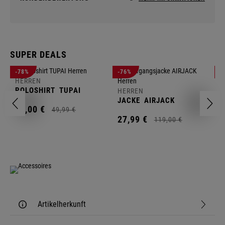
SUPER DEALS
-78%
-76%
-
HERREN
H
POLOSHIRT
TUPAI
C
HERREN
JACKE
AIRJACK
11,
00
€
1
49,
99
€
27,
99
€
119,
00
€
Artikelherkunft