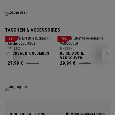
TASCHEN & ACCESSOIRES
U
-65%
-70%
-
R
UNISEX
UNISEX
2
RUCKSACK
COLUMBUS
REISETASCHE
VANCOUVER
27,
99
€
29,
99
€
79,
00
€
99,
00
€
KUNDENBEWERTUNG
MEHR INFORMATIONEN