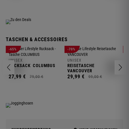
TASCHEN & ACCESSOIRES
U
-65%
-70%
-
R
UNISEX
UNISEX
2
RUCKSACK
COLUMBUS
REISETASCHE
VANCOUVER
27,
99
€
29,
99
€
79,
00
€
99,
00
€