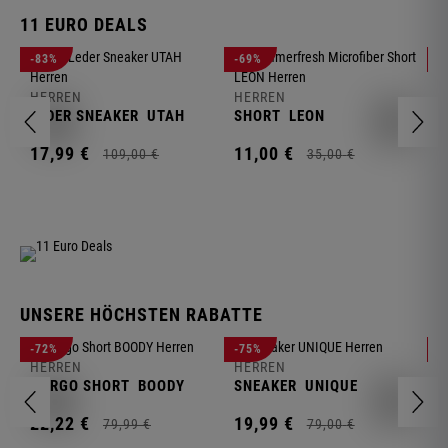
11 EURO DEALS
H
-83%
-69%
-
J
HERREN
HERREN
1
LEDER SNEAKER
UTAH
SHORT
LEON
17,
99
€
11,
00
€
109,
00
€
35,
00
€
UNSERE HÖCHSTEN RABATTE
H
-72%
-75%
-
F
HERREN
HERREN
S
CARGO SHORT
BOODY
SNEAKER
UNIQUE
1
22,
22
€
19,
99
€
79,
99
€
79,
00
€