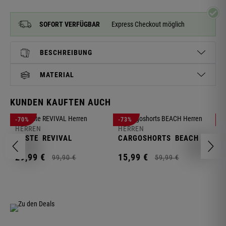
SOFORT VERFÜGBAR
Express Checkout möglich
BESCHREIBUNG
MATERIAL
KUNDEN KAUFTEN AUCH
H
-70%
-73%
-
S
HERREN
HERREN
C
WESTE
REVIVAL
CARGOSHORTS
BEACH
2
29,
99
€
15,
99
€
99,
90
€
59,
99
€