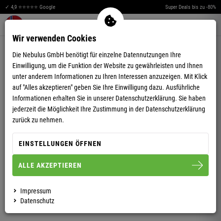
✓ 4,9 ⭐⭐⭐⭐⭐ Google
Super Deals bis zu -80%
Merkzettel aufklappen
Warenkorb aufklappen
Me
0
Wir verwenden Cookies
5,00
(5)
Die Nebulus GmbH benötigt für einzelne Datennutzungen Ihre
Einwilligung, um die Funktion der Website zu gewährleisten und Ihnen
unter anderem Informationen zu Ihren Interessen anzuzeigen. Mit Klick
auf "Alles akzeptieren" geben Sie Ihre Einwilligung dazu. Ausführliche
Informationen erhalten Sie in unserer
Datenschutzerklärung.
Sie haben
jederzeit die Möglichkeit Ihre Zustimmung in der Datenschutzerklärung
POLOSHIRT ALEX HERREN
zurück zu nehmen.
EINSTELLUNGEN ÖFFNEN
S
M
L
XL
XXL
ALLE AKZEPTIEREN
HERREN
Impressum
Datenschutz