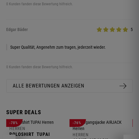
0 Kunden fanden diese Bewertung hilfreich.
Edgar Bäder
5
Super Qualität, Angenehm zum tragen, jederzeit wieder.
0 Kunden fanden diese Bewertung hilfreich.
ALLE BEWERTUNGEN ANZEIGEN
SUPER DEALS
-78%
-76%
-
HERREN
H
POLOSHIRT
TUPAI
C
HERREN