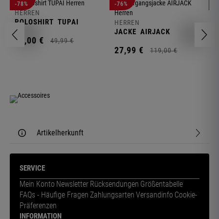
-78%
-76%
-
HERREN
H
POLOSHIRT
TUPAI
C
HERREN
JACKE
AIRJACK
11,
00
€
1
49,
99
€
27,
99
€
119,
00
€
Artikelherkunft
SERVICE
Mein Konto
Newsletter
Rücksendungen
Größentabelle
FAQs - Häufige Fragen
Zahlungsarten
Versandinfo
Cookie-
Präferenzen
INFORMATION