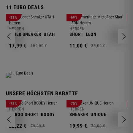
11 EURO DEALS
H
-83%
-69%
-
J
HERREN
HERREN
1
LEDER SNEAKER
UTAH
SHORT
LEON
17,
99
€
11,
00
€
109,
00
€
35,
00
€
UNSERE HÖCHSTEN RABATTE
H
-72%
-75%
-
F
HERREN
HERREN
S
CARGO SHORT
BOODY
SNEAKER
UNIQUE
1
22,
22
€
19,
99
€
79,
99
€
79,
00
€