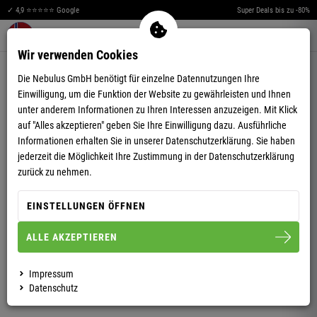
✓ 4,9 ⭐⭐⭐⭐⭐ Google
Super Deals bis zu -80%
Merkzettel aufklappen
Warenkorb aufklappen
Me
0
Wir verwenden Cookies
4,89
(35)
Die Nebulus GmbH benötigt für einzelne Datennutzungen Ihre
Einwilligung, um die Funktion der Website zu gewährleisten und Ihnen
unter anderem Informationen zu Ihren Interessen anzuzeigen. Mit Klick
auf "Alles akzeptieren" geben Sie Ihre Einwilligung dazu. Ausführliche
Informationen erhalten Sie in unserer
Datenschutzerklärung.
Sie haben
jederzeit die Möglichkeit Ihre Zustimmung in der Datenschutzerklärung
STRICKPULLOVER CEM HERREN
zurück zu nehmen.
EINSTELLUNGEN ÖFFNEN
S
M
L
XL
XXL
3XL
ALLE AKZEPTIEREN
HERREN
Impressum
Datenschutz