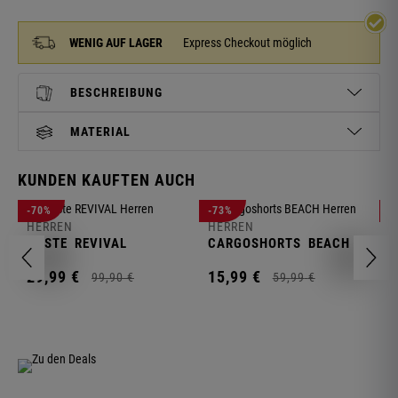
WENIG AUF LAGER
Express Checkout möglich
BESCHREIBUNG
MATERIAL
KUNDEN KAUFTEN AUCH
H
-70%
-73%
-
S
HERREN
HERREN
C
WESTE
REVIVAL
CARGOSHORTS
BEACH
2
29,
99
€
15,
99
€
99,
90
€
59,
99
€