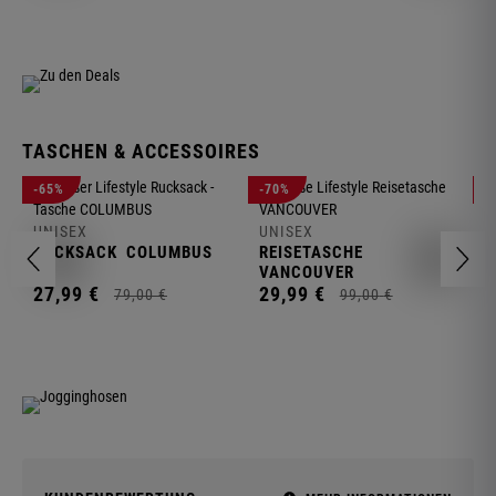
TASCHEN & ACCESSOIRES
U
-65%
-70%
-
R
UNISEX
UNISEX
2
RUCKSACK
COLUMBUS
REISETASCHE
VANCOUVER
27,
99
€
29,
99
€
79,
00
€
99,
00
€