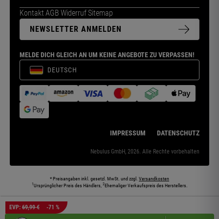
Kontakt
AGB
Widerruf
Sitemap
NEWSLETTER ANMELDEN
MELDE DICH GLEICH AN UM KEINE ANGEBOTE ZU VERPASSEN!
DEUTSCH
IMPRESSUM
DATENSCHUTZ
Nebulus GmbH, 2026. Alle Rechte vorbehalten
* Preisangaben inkl. gesetzl. MwSt. und zzgl.
Versandkosten
1
2
Ursprünglicher Preis des Händlers,
Ehemaliger Verkaufspreis des Herstellers.
Die abgebildeten Models und Umgebungen können teilweise KI-generiert sein. Die
EVP:
69,99 €
-71 %
dargestellten Produkte entsprechen den angebotenen Artikeln.